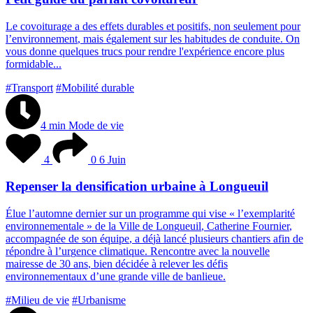
L
e
c
o
v
o
i
t
u
r
a
g
e
a
d
e
s
e
f
f
e
t
s
d
u
r
a
b
l
e
s
e
t
p
o
s
i
t
i
f
s
,
n
o
n
s
e
u
l
e
m
e
n
t
p
o
u
r
l
’
e
n
v
i
r
o
n
n
e
m
e
n
t
,
m
a
i
s
é
g
a
l
e
m
e
n
t
s
u
r
l
e
s
h
a
b
i
t
u
d
e
s
d
e
c
o
n
d
u
i
t
e
.
O
n
v
o
u
s
d
o
n
n
e
q
u
e
l
q
u
e
s
t
r
u
c
s
p
o
u
r
r
e
n
d
r
e
l
'
e
x
p
é
r
i
e
n
c
e
e
n
c
o
r
e
p
l
u
s
f
o
r
m
i
d
a
b
l
e
.
.
.
#Transport
#Mobilité durable
4 min
Mode de vie
4
0
6 Juin
Repenser la densification urbaine à Longueuil
É
l
u
e
l
’
a
u
t
o
m
n
e
d
e
r
n
i
e
r
s
u
r
u
n
p
r
o
g
r
a
m
m
e
q
u
i
v
i
s
e
«
l
’
e
x
e
m
p
l
a
r
i
t
é
e
n
v
i
r
o
n
n
e
m
e
n
t
a
l
e
»
d
e
l
a
V
i
l
l
e
d
e
L
o
n
g
u
e
u
i
l
,
C
a
t
h
e
r
i
n
e
F
o
u
r
n
i
e
r
,
a
c
c
o
m
p
a
g
n
é
e
d
e
s
o
n
é
q
u
i
p
e
,
a
d
é
j
à
l
a
n
c
é
p
l
u
s
i
e
u
r
s
c
h
a
n
t
i
e
r
s
a
f
i
n
d
e
r
é
p
o
n
d
r
e
à
l
’
u
r
g
e
n
c
e
c
l
i
m
a
t
i
q
u
e
.
R
e
n
c
o
n
t
r
e
a
v
e
c
l
a
n
o
u
v
e
l
l
e
m
a
i
r
e
s
s
e
d
e
3
0
a
n
s
,
b
i
e
n
d
é
c
i
d
é
e
à
r
e
l
e
v
e
r
l
e
s
d
é
f
i
s
e
n
v
i
r
o
n
n
e
m
e
n
t
a
u
x
d
’
u
n
e
g
r
a
n
d
e
v
i
l
l
e
d
e
b
a
n
l
i
e
u
e
.
#Milieu de vie
#Urbanisme