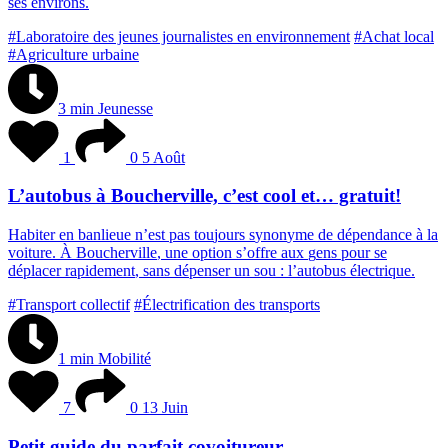
s
e
s
e
n
v
i
r
o
n
s
.
#Laboratoire des jeunes journalistes en environnement
#Achat local
#Agriculture urbaine
3 min
Jeunesse
1
0
5 Août
L’autobus à Boucherville, c’est cool et… gratuit!
H
a
b
i
t
e
r
e
n
b
a
n
l
i
e
u
e
n
’
e
s
t
p
a
s
t
o
u
j
o
u
r
s
s
y
n
o
n
y
m
e
d
e
d
é
p
e
n
d
a
n
c
e
à
l
a
v
o
i
t
u
r
e
.
À
B
o
u
c
h
e
r
v
i
l
l
e
,
u
n
e
o
p
t
i
o
n
s
’
o
f
f
r
e
a
u
x
g
e
n
s
p
o
u
r
s
e
d
é
p
l
a
c
e
r
r
a
p
i
d
e
m
e
n
t
,
s
a
n
s
d
é
p
e
n
s
e
r
u
n
s
o
u
:
l
’
a
u
t
o
b
u
s
é
l
e
c
t
r
i
q
u
e
.
#Transport collectif
#Électrification des transports
1 min
Mobilité
7
0
13 Juin
Petit guide du parfait covoitureur