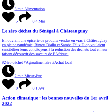
3 min
Alimentation
5
0
4 Mai
Le zéro déchet du Sénégal à Châteauguay
E
n
o
u
v
r
a
n
t
u
n
e
é
p
i
c
e
r
i
e
d
e
p
r
o
d
u
i
t
s
v
e
n
d
u
s
e
n
v
r
a
c
à
C
h
â
t
e
a
u
g
u
a
y
e
n
p
l
e
i
n
e
p
a
n
d
é
m
i
e
,
B
i
n
t
o
u
D
i
a
l
l
o
e
t
S
a
m
b
a
F
é
l
i
x
D
i
o
p
v
o
u
l
a
i
e
n
t
s
e
n
s
i
b
i
l
i
s
e
r
l
e
u
r
s
c
o
n
c
i
t
o
y
e
n
s
à
l
a
r
é
d
u
c
t
i
o
n
d
e
s
d
é
c
h
e
t
s
t
o
u
t
e
n
l
e
u
r
f
a
i
s
a
n
t
d
é
c
o
u
v
r
i
r
d
e
s
s
a
v
e
u
r
s
d
e
l
’
A
f
r
i
q
u
e
.
#Zéro déchet
#Agroalimentaire
#Achat local
2 min
Mieux-être
0
0
1 Avr
Action climatique : les bonnes nouvelles du 1er avril
2022