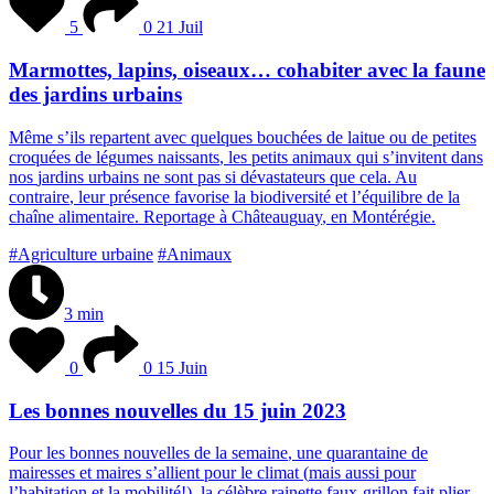
5
0
21 Juil
Marmottes, lapins, oiseaux… cohabiter avec la faune
des jardins urbains
M
ê
m
e
s
’
i
l
s
r
e
p
a
r
t
e
n
t
a
v
e
c
q
u
e
l
q
u
e
s
b
o
u
c
h
é
e
s
d
e
l
a
i
t
u
e
o
u
d
e
p
e
t
i
t
e
s
c
r
o
q
u
é
e
s
d
e
l
é
g
u
m
e
s
n
a
i
s
s
a
n
t
s
,
l
e
s
p
e
t
i
t
s
a
n
i
m
a
u
x
q
u
i
s
’
i
n
v
i
t
e
n
t
d
a
n
s
n
o
s
j
a
r
d
i
n
s
u
r
b
a
i
n
s
n
e
s
o
n
t
p
a
s
s
i
d
é
v
a
s
t
a
t
e
u
r
s
q
u
e
c
e
l
a
.
A
u
c
o
n
t
r
a
i
r
e
,
l
e
u
r
p
r
é
s
e
n
c
e
f
a
v
o
r
i
s
e
l
a
b
i
o
d
i
v
e
r
s
i
t
é
e
t
l
’
é
q
u
i
l
i
b
r
e
d
e
l
a
c
h
a
î
n
e
a
l
i
m
e
n
t
a
i
r
e
.
R
e
p
o
r
t
a
g
e
à
C
h
â
t
e
a
u
g
u
a
y
,
e
n
M
o
n
t
é
r
é
g
i
e
.
#Agriculture urbaine
#Animaux
3 min
0
0
15 Juin
Les bonnes nouvelles du 15 juin 2023
P
o
u
r
l
e
s
b
o
n
n
e
s
n
o
u
v
e
l
l
e
s
d
e
l
a
s
e
m
a
i
n
e
,
u
n
e
q
u
a
r
a
n
t
a
i
n
e
d
e
m
a
i
r
e
s
s
e
s
e
t
m
a
i
r
e
s
s
’
a
l
l
i
e
n
t
p
o
u
r
l
e
c
l
i
m
a
t
(
m
a
i
s
a
u
s
s
i
p
o
u
r
l
’
h
a
b
i
t
a
t
i
o
n
e
t
l
a
m
o
b
i
l
i
t
é
!
)
,
l
a
c
é
l
è
b
r
e
r
a
i
n
e
t
t
e
f
a
u
x
-
g
r
i
l
l
o
n
f
a
i
t
p
l
i
e
r