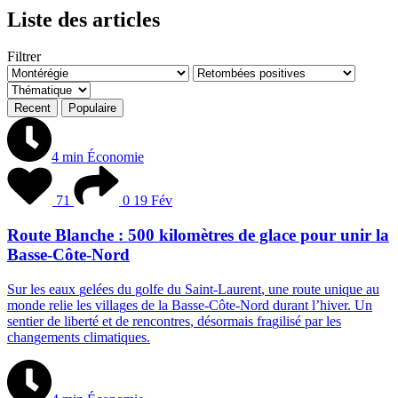
Liste des articles
Filtrer
Recent
Populaire
4 min
Économie
71
0
19 Fév
Route Blanche : 500 kilomètres de glace pour unir la
Basse-Côte-Nord
S
u
r
l
e
s
e
a
u
x
g
e
l
é
e
s
d
u
g
o
l
f
e
d
u
S
a
i
n
t
-
L
a
u
r
e
n
t
,
u
n
e
r
o
u
t
e
u
n
i
q
u
e
a
u
m
o
n
d
e
r
e
l
i
e
l
e
s
v
i
l
l
a
g
e
s
d
e
l
a
B
a
s
s
e
-
C
ô
t
e
-
N
o
r
d
d
u
r
a
n
t
l
’
h
i
v
e
r
.
U
n
s
e
n
t
i
e
r
d
e
l
i
b
e
r
t
é
e
t
d
e
r
e
n
c
o
n
t
r
e
s
,
d
é
s
o
r
m
a
i
s
f
r
a
g
i
l
i
s
é
p
a
r
l
e
s
c
h
a
n
g
e
m
e
n
t
s
c
l
i
m
a
t
i
q
u
e
s
.