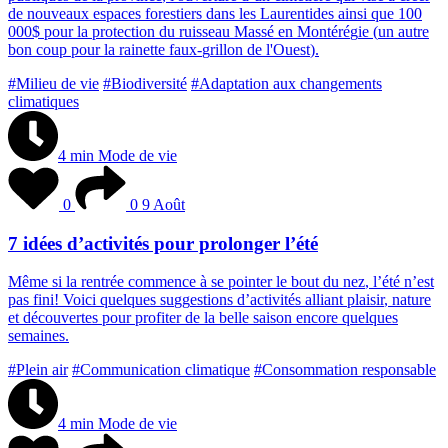
d
e
n
o
u
v
e
a
u
x
e
s
p
a
c
e
s
f
o
r
e
s
t
i
e
r
s
d
a
n
s
l
e
s
L
a
u
r
e
n
t
i
d
e
s
a
i
n
s
i
q
u
e
1
0
0
0
0
0
$
p
o
u
r
l
a
p
r
o
t
e
c
t
i
o
n
d
u
r
u
i
s
s
e
a
u
M
a
s
s
é
e
n
M
o
n
t
é
r
é
g
i
e
(
u
n
a
u
t
r
e
b
o
n
c
o
u
p
p
o
u
r
l
a
r
a
i
n
e
t
t
e
f
a
u
x
-
g
r
i
l
l
o
n
d
e
l
'
O
u
e
s
t
)
.
#Milieu de vie
#Biodiversité
#Adaptation aux changements
climatiques
4 min
Mode de vie
0
0
9 Août
7 idées d’activités pour prolonger l’été
M
ê
m
e
s
i
l
a
r
e
n
t
r
é
e
c
o
m
m
e
n
c
e
à
s
e
p
o
i
n
t
e
r
l
e
b
o
u
t
d
u
n
e
z
,
l
’
é
t
é
n
’
e
s
t
p
a
s
f
i
n
i
!
V
o
i
c
i
q
u
e
l
q
u
e
s
s
u
g
g
e
s
t
i
o
n
s
d
’
a
c
t
i
v
i
t
é
s
a
l
l
i
a
n
t
p
l
a
i
s
i
r
,
n
a
t
u
r
e
e
t
d
é
c
o
u
v
e
r
t
e
s
p
o
u
r
p
r
o
f
i
t
e
r
d
e
l
a
b
e
l
l
e
s
a
i
s
o
n
e
n
c
o
r
e
q
u
e
l
q
u
e
s
s
e
m
a
i
n
e
s
.
#Plein air
#Communication climatique
#Consommation responsable
4 min
Mode de vie