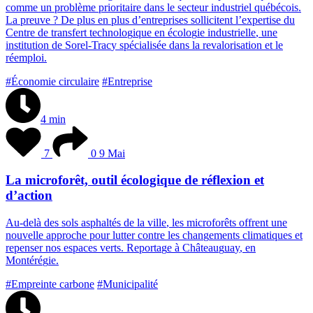
c
o
m
m
e
u
n
p
r
o
b
l
è
m
e
p
r
i
o
r
i
t
a
i
r
e
d
a
n
s
l
e
s
e
c
t
e
u
r
i
n
d
u
s
t
r
i
e
l
q
u
é
b
é
c
o
i
s
.
L
a
p
r
e
u
v
e
?
D
e
p
l
u
s
e
n
p
l
u
s
d
’
e
n
t
r
e
p
r
i
s
e
s
s
o
l
l
i
c
i
t
e
n
t
l
’
e
x
p
e
r
t
i
s
e
d
u
C
e
n
t
r
e
d
e
t
r
a
n
s
f
e
r
t
t
e
c
h
n
o
l
o
g
i
q
u
e
e
n
é
c
o
l
o
g
i
e
i
n
d
u
s
t
r
i
e
l
l
e
,
u
n
e
i
n
s
t
i
t
u
t
i
o
n
d
e
S
o
r
e
l
-
T
r
a
c
y
s
p
é
c
i
a
l
i
s
é
e
d
a
n
s
l
a
r
e
v
a
l
o
r
i
s
a
t
i
o
n
e
t
l
e
r
é
e
m
p
l
o
i
.
#Économie circulaire
#Entreprise
4 min
7
0
9 Mai
La microforêt, outil écologique de réflexion et
d’action
A
u
-
d
e
l
à
d
e
s
s
o
l
s
a
s
p
h
a
l
t
é
s
d
e
l
a
v
i
l
l
e
,
l
e
s
m
i
c
r
o
f
o
r
ê
t
s
o
f
f
r
e
n
t
u
n
e
n
o
u
v
e
l
l
e
a
p
p
r
o
c
h
e
p
o
u
r
l
u
t
t
e
r
c
o
n
t
r
e
l
e
s
c
h
a
n
g
e
m
e
n
t
s
c
l
i
m
a
t
i
q
u
e
s
e
t
r
e
p
e
n
s
e
r
n
o
s
e
s
p
a
c
e
s
v
e
r
t
s
.
R
e
p
o
r
t
a
g
e
à
C
h
â
t
e
a
u
g
u
a
y
,
e
n
M
o
n
t
é
r
é
g
i
e
.
#Empreinte carbone
#Municipalité