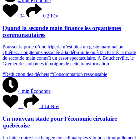
4 min
Économie
94
0
2 Fév
Quand la seconde main finance les organismes
communautaires
P
o
u
s
s
e
r
l
a
p
o
r
t
e
d
’
u
n
e
f
r
i
p
e
r
i
e
n
’
e
s
t
p
l
u
s
u
n
g
e
s
t
e
m
a
r
g
i
n
a
l
a
u
Q
u
é
b
e
c
.
L
o
n
g
t
e
m
p
s
a
s
s
o
c
i
é
e
à
l
a
d
é
b
r
o
u
i
l
l
e
o
u
à
l
a
c
h
a
r
i
t
é
,
l
a
m
o
d
e
d
e
s
e
c
o
n
d
e
m
a
i
n
c
o
n
n
a
î
t
u
n
e
s
s
o
r
s
p
e
c
t
a
c
u
l
a
i
r
e
.
À
B
o
u
c
h
e
r
v
i
l
l
e
,
l
e
G
r
e
n
i
e
r
d
e
s
a
u
b
a
i
n
e
s
t
é
m
o
i
g
n
e
d
e
c
e
t
t
e
t
r
a
n
s
f
o
r
m
a
t
i
o
n
.
#Réduction des déchets
#Consommation responsable
4 min
Économie
1
0
14 Nov
Un nouveau stade pour l’économie circulaire
québécoise
L
a
l
u
t
t
e
c
o
n
t
r
e
l
e
s
c
h
a
n
g
e
m
e
n
t
s
c
l
i
m
a
t
i
q
u
e
s
s
’
i
m
p
o
s
e
t
r
a
n
q
u
i
l
l
e
m
e
n
t