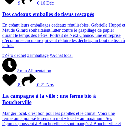
9
0
16 Déc
Des cadeaux emballés de tissus rescapés
E
n
c
r
é
a
n
t
l
e
u
r
s
e
m
b
a
l
l
a
g
e
s
c
a
d
e
a
u
x
r
é
u
t
i
l
i
s
a
b
l
e
s
,
G
a
b
r
i
e
l
l
e
H
u
p
p
é
e
t
M
a
u
d
e
G
i
r
a
r
d
s
o
u
h
a
i
t
a
i
e
n
t
l
u
t
t
e
r
c
o
n
t
r
e
l
e
g
a
s
p
i
l
l
a
g
e
d
e
p
a
p
i
e
r
d
u
r
a
n
t
l
e
t
e
m
p
s
d
e
s
F
ê
t
e
s
.
P
o
r
t
r
a
i
t
d
e
N
e
x
t
C
h
a
n
c
e
,
u
n
e
e
n
t
r
e
p
r
i
s
e
d
’
é
c
o
n
o
m
i
e
c
i
r
c
u
l
a
i
r
e
q
u
i
v
e
u
t
r
é
d
u
i
r
e
l
e
s
d
é
c
h
e
t
s
,
u
n
b
o
u
t
d
e
t
i
s
s
u
à
l
a
f
o
i
s
.
#Zéro déchet
#Emballage
#Achat local
2 min
Alimentation
8
0
21 Nov
La campagne à la ville : une ferme bio à
Boucherville
M
a
n
g
e
r
l
o
c
a
l
,
c
’
e
s
t
b
o
n
p
o
u
r
l
e
s
p
a
p
i
l
l
e
s
e
t
l
e
c
l
i
m
a
t
.
V
o
i
c
i
u
n
e
f
e
r
m
e
q
u
i
a
p
o
u
s
s
é
l
e
s
e
n
s
d
u
m
o
t
«
l
o
c
a
l
»
a
u
m
a
x
i
m
u
m
.
S
e
s
l
é
g
u
m
e
s
p
o
u
s
s
e
n
t
à
B
o
u
c
h
e
r
v
i
l
l
e
e
t
s
o
n
t
m
a
n
g
é
s
à
B
o
u
c
h
e
r
v
i
l
l
e
e
t