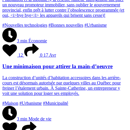
u
n
n
o
u
v
e
a
u
p
r
o
m
o
t
e
u
r
i
m
m
o
b
i
l
i
e
r
,
s
a
n
s
o
u
b
l
i
e
r
l
e
g
o
u
v
e
r
n
e
m
e
n
t
p
r
o
v
i
n
c
i
a
l
,
e
n
f
i
n
p
r
ê
t
à
l
u
t
t
e
r
c
o
n
t
r
e
l
’
o
b
s
o
l
e
s
c
e
n
c
e
p
r
o
g
r
a
m
m
é
e
(
e
t
o
u
i
,
<
i
>
b
y
e
b
y
e
<
/
i
>
l
e
s
a
p
p
a
r
e
i
l
s
q
u
i
b
r
i
s
e
n
t
s
a
n
s
c
e
s
s
e
)
!
#Nouvelles technologies
#Bonnes nouvelles
#Urbanisme
3 min
Économie
12
0
17 Avr
Une minimaison pour attirer la main-d’oeuvre
L
a
c
o
n
s
t
r
u
c
t
i
o
n
d
’
u
n
i
t
é
s
d
’
h
a
b
i
t
a
t
i
o
n
a
c
c
e
s
s
o
i
r
e
s
d
a
n
s
l
e
s
a
r
r
i
è
r
e
-
c
o
u
r
s
e
s
t
d
é
s
o
r
m
a
i
s
a
u
t
o
r
i
s
é
e
p
a
r
q
u
e
l
q
u
e
s
v
i
l
l
e
s
a
u
Q
u
é
b
e
c
p
o
u
r
f
r
e
i
n
e
r
l
’
é
t
a
l
e
m
e
n
t
u
r
b
a
i
n
.
À
S
a
i
n
t
e
-
C
a
t
h
e
r
i
n
e
,
u
n
e
n
t
r
e
p
r
e
n
e
u
r
y
v
o
i
t
u
n
e
s
o
l
u
t
i
o
n
p
o
u
r
l
o
g
e
r
s
e
s
e
m
p
l
o
y
é
s
.
#Maison
#Urbanisme
#Municipalité
3 min
Mode de vie