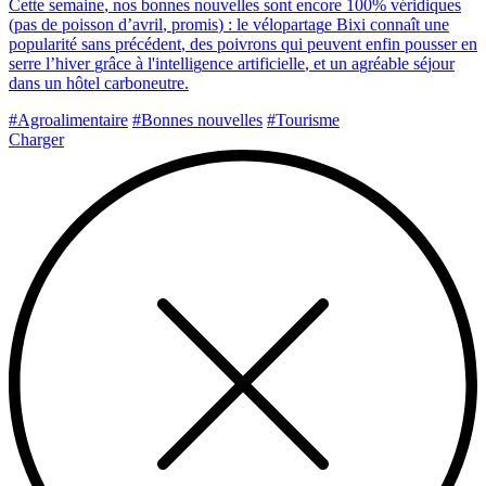
C
e
t
t
e
s
e
m
a
i
n
e
,
n
o
s
b
o
n
n
e
s
n
o
u
v
e
l
l
e
s
s
o
n
t
e
n
c
o
r
e
1
0
0
%
v
é
r
i
d
i
q
u
e
s
(
p
a
s
d
e
p
o
i
s
s
o
n
d
’
a
v
r
i
l
,
p
r
o
m
i
s
)
:
l
e
v
é
l
o
p
a
r
t
a
g
e
B
i
x
i
c
o
n
n
a
î
t
u
n
e
p
o
p
u
l
a
r
i
t
é
s
a
n
s
p
r
é
c
é
d
e
n
t
,
d
e
s
p
o
i
v
r
o
n
s
q
u
i
p
e
u
v
e
n
t
e
n
f
i
n
p
o
u
s
s
e
r
e
n
s
e
r
r
e
l
’
h
i
v
e
r
g
r
â
c
e
à
l
'
i
n
t
e
l
l
i
g
e
n
c
e
a
r
t
i
f
i
c
i
e
l
l
e
,
e
t
u
n
a
g
r
é
a
b
l
e
s
é
j
o
u
r
d
a
n
s
u
n
h
ô
t
e
l
c
a
r
b
o
n
e
u
t
r
e
.
#Agroalimentaire
#Bonnes nouvelles
#Tourisme
Charger