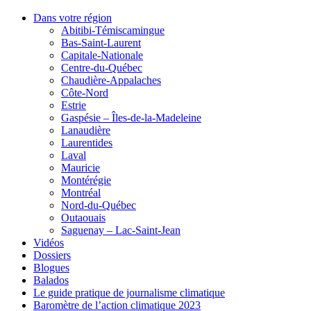
Dans votre région
Abitibi-Témiscamingue
Bas-Saint-Laurent
Capitale-Nationale
Centre-du-Québec
Chaudière-Appalaches
Côte-Nord
Estrie
Gaspésie – Îles-de-la-Madeleine
Lanaudière
Laurentides
Laval
Mauricie
Montérégie
Montréal
Nord-du-Québec
Outaouais
Saguenay – Lac-Saint-Jean
Vidéos
Dossiers
Blogues
Balados
Le guide pratique de journalisme climatique
Baromètre de l’action climatique 2023