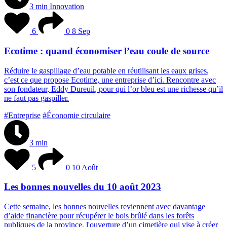
3 min
Innovation
6
0
8 Sep
Ecotime : quand économiser l’eau coule de source
R
é
d
u
i
r
e
l
e
g
a
s
p
i
l
l
a
g
e
d
’
e
a
u
p
o
t
a
b
l
e
e
n
r
é
u
t
i
l
i
s
a
n
t
l
e
s
e
a
u
x
g
r
i
s
e
s
,
c
’
e
s
t
c
e
q
u
e
p
r
o
p
o
s
e
E
c
o
t
i
m
e
,
u
n
e
e
n
t
r
e
p
r
i
s
e
d
’
i
c
i
.
R
e
n
c
o
n
t
r
e
a
v
e
c
s
o
n
f
o
n
d
a
t
e
u
r
,
E
d
d
y
D
u
r
e
u
i
l
,
p
o
u
r
q
u
i
l
’
o
r
b
l
e
u
e
s
t
u
n
e
r
i
c
h
e
s
s
e
q
u
’
i
l
n
e
f
a
u
t
p
a
s
g
a
s
p
i
l
l
e
r
.
#Entreprise
#Économie circulaire
3 min
5
0
10 Août
Les bonnes nouvelles du 10 août 2023
C
e
t
t
e
s
e
m
a
i
n
e
,
l
e
s
b
o
n
n
e
s
n
o
u
v
e
l
l
e
s
r
e
v
i
e
n
n
e
n
t
a
v
e
c
d
a
v
a
n
t
a
g
e
d
’
a
i
d
e
f
i
n
a
n
c
i
è
r
e
p
o
u
r
r
é
c
u
p
é
r
e
r
l
e
b
o
i
s
b
r
û
l
é
d
a
n
s
l
e
s
f
o
r
ê
t
s
p
u
b
l
i
q
u
e
s
d
e
l
a
p
r
o
v
i
n
c
e
,
l
'
o
u
v
e
r
t
u
r
e
d
’
u
n
c
i
m
e
t
i
è
r
e
q
u
i
v
i
s
e
à
c
r
é
e
r