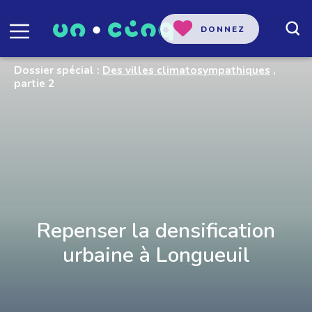
DONNEZ
Dossier spécial :
Des villes climatosympathiques
,
partie 2
Repenser la densification
urbaine à Longueuil