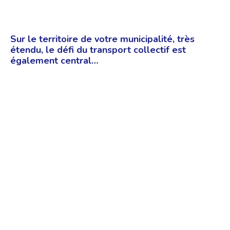
Sur le territoire de votre municipalité, très
étendu, le défi du transport collectif est
également central…
Nos villes, les grandes banlieues, ont été
construites autour de l’auto solo. On souhaite
aujourd’hui que les gens aient le choix entre
prendre leur auto, leur vélo, les transports en