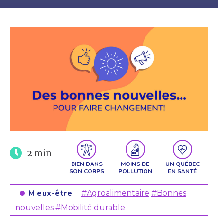
2
min
BIEN DANS
MOINS DE
UN QUÉBEC
SON CORPS
POLLUTION
EN SANTÉ
Mieux-être
#Agroalimentaire
#Bonnes
nouvelles
#Mobilité durable