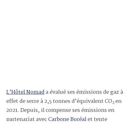
L’Hôtel Nomad
a évalué ses émissions de gaz à
effet de serre à 2,5 tonnes d’équivalent CO
en
2
2021. Depuis, il compense ses émissions en
partenariat avec
Carbone Boréal
et tente
désormais de les réduire pour mieux lutter contre
le réchauffement climatique.
Chapeau bas!