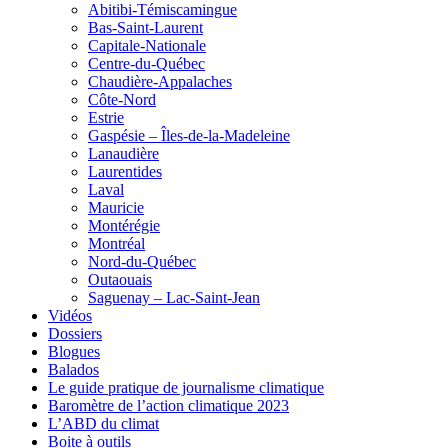
Abitibi-Témiscamingue
Bas-Saint-Laurent
Capitale-Nationale
Centre-du-Québec
Chaudière-Appalaches
Côte-Nord
Estrie
Gaspésie – Îles-de-la-Madeleine
Lanaudière
Laurentides
Laval
Mauricie
Montérégie
Montréal
Nord-du-Québec
Outaouais
Saguenay – Lac-Saint-Jean
Vidéos
Dossiers
Blogues
Balados
Le guide pratique de journalisme climatique
Baromètre de l’action climatique 2023
L’ABD du climat
Boite à outils