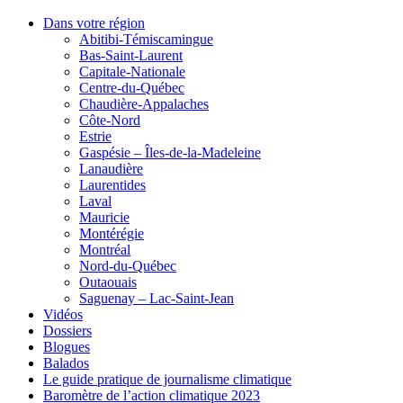
Dans votre région
Abitibi-Témiscamingue
Bas-Saint-Laurent
Capitale-Nationale
Centre-du-Québec
Chaudière-Appalaches
Côte-Nord
Estrie
Gaspésie – Îles-de-la-Madeleine
Lanaudière
Laurentides
Laval
Mauricie
Montérégie
Montréal
Nord-du-Québec
Outaouais
Saguenay – Lac-Saint-Jean
Vidéos
Dossiers
Blogues
Balados
Le guide pratique de journalisme climatique
Baromètre de l’action climatique 2023