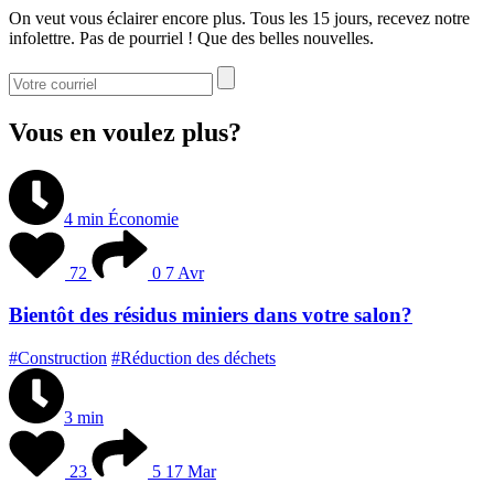
On veut vous éclairer encore plus. Tous les 15 jours, recevez notre
infolettre. Pas de pourriel ! Que des belles nouvelles.
Vous en voulez plus?
4 min
Économie
72
0
7 Avr
Bientôt des résidus miniers dans votre salon?
#Construction
#Réduction des déchets
3 min
23
5
17 Mar