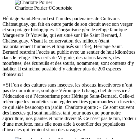
Charlotte Poirier ©Courtoisie
Héritage Saint-Bernard est l’un des partenaires de Cultivons
Châteauguay, qui fait en outre partie de son circuit avec son verger
et son potager biologiques. L’organisme gère le refuge faunique
Marguerite-D’Youville, qui est situé sur l’île Saint-Bernard, à
Châteauguay. Visant la conservation des milieux (étant
majoritairement humides et fragilisés sur l’île), Héritage Saint-
Bernard restreint l’accès au public avec un sentier de huit kilomètres
dans le refuge. Des cerfs de Virginie, des ratons laveurs, des
moufettes, des écureuils et des souris, notamment, sont contents d’y
habiter. Il est même possible d’y admirer plus de 200 espèces
d’oiseaux!
« Si l’on a des cultures sans insectes, les oiseaux insectivores n’ont
pas de nourriture », souligne Véronique Tchang, chef de service à
l’éducation et à l’écotourisme pour Héritage Saint-Bernard. Celle-ci
relève que les moufettes sont également très gourmandes en insectes,
ce qui aide beaucoup un jardin. Charlotte ajoute : « Ce sont souvent
des insectes qui sont nuisibles, tant pour nous que pour notre
agriculture, nos plantes et notre diversité. Ce n’est pas le fun, l’odeur
d’une moufette, mais elle nous aide à contrôler des populations
d’insectes qui feraient sinon des ravages. »