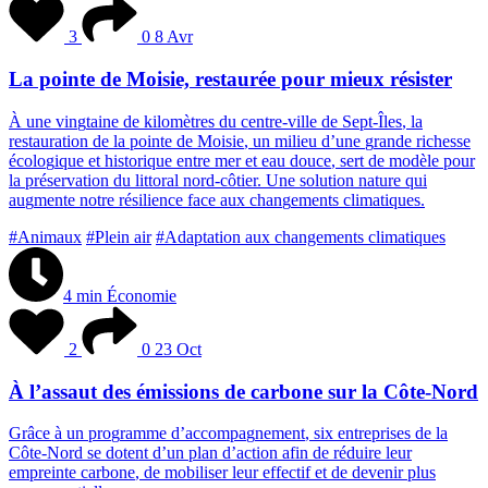
3
0
8 Avr
La pointe de Moisie, restaurée pour mieux résister
À
u
n
e
v
i
n
g
t
a
i
n
e
d
e
k
i
l
o
m
è
t
r
e
s
d
u
c
e
n
t
r
e
-
v
i
l
l
e
d
e
S
e
p
t
-
Î
l
e
s
,
l
a
r
e
s
t
a
u
r
a
t
i
o
n
d
e
l
a
p
o
i
n
t
e
d
e
M
o
i
s
i
e
,
u
n
m
i
l
i
e
u
d
’
u
n
e
g
r
a
n
d
e
r
i
c
h
e
s
s
e
é
c
o
l
o
g
i
q
u
e
e
t
h
i
s
t
o
r
i
q
u
e
e
n
t
r
e
m
e
r
e
t
e
a
u
d
o
u
c
e
,
s
e
r
t
d
e
m
o
d
è
l
e
p
o
u
r
l
a
p
r
é
s
e
r
v
a
t
i
o
n
d
u
l
i
t
t
o
r
a
l
n
o
r
d
-
c
ô
t
i
e
r
.
U
n
e
s
o
l
u
t
i
o
n
n
a
t
u
r
e
q
u
i
a
u
g
m
e
n
t
e
n
o
t
r
e
r
é
s
i
l
i
e
n
c
e
f
a
c
e
a
u
x
c
h
a
n
g
e
m
e
n
t
s
c
l
i
m
a
t
i
q
u
e
s
.
#Animaux
#Plein air
#Adaptation aux changements climatiques
4 min
Économie
2
0
23 Oct
À l’assaut des émissions de carbone sur la Côte-Nord
G
r
â
c
e
à
u
n
p
r
o
g
r
a
m
m
e
d
’
a
c
c
o
m
p
a
g
n
e
m
e
n
t
,
s
i
x
e
n
t
r
e
p
r
i
s
e
s
d
e
l
a
C
ô
t
e
-
N
o
r
d
s
e
d
o
t
e
n
t
d
’
u
n
p
l
a
n
d
’
a
c
t
i
o
n
a
f
i
n
d
e
r
é
d
u
i
r
e
l
e
u
r
e
m
p
r
e
i
n
t
e
c
a
r
b
o
n
e
,
d
e
m
o
b
i
l
i
s
e
r
l
e
u
r
e
f
f
e
c
t
i
f
e
t
d
e
d
e
v
e
n
i
r
p
l
u
s