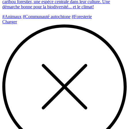
c
a
r
i
b
o
u
f
o
r
e
s
t
i
e
r
,
u
n
e
e
s
p
è
c
e
c
e
n
t
r
a
l
e
d
a
n
s
l
e
u
r
c
u
l
t
u
r
e
.
U
n
e
d
é
m
a
r
c
h
e
b
o
n
n
e
p
o
u
r
l
a
b
i
o
d
i
v
e
r
s
i
t
é
.
.
.
e
t
l
e
c
l
i
m
a
t
!
#Animaux
#Communauté autochtone
#Foresterie
Charger