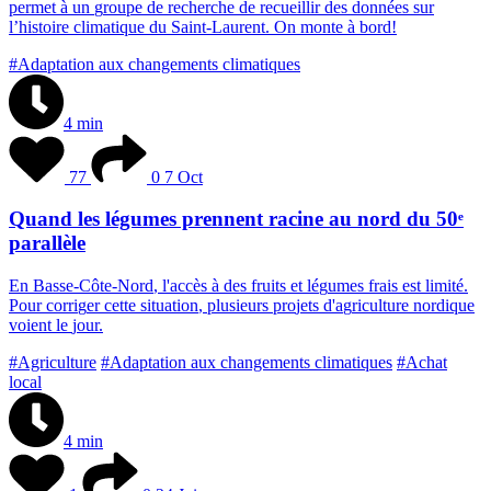
p
e
r
m
e
t
à
u
n
g
r
o
u
p
e
d
e
r
e
c
h
e
r
c
h
e
d
e
r
e
c
u
e
i
l
l
i
r
d
e
s
d
o
n
n
é
e
s
s
u
r
l
’
h
i
s
t
o
i
r
e
c
l
i
m
a
t
i
q
u
e
d
u
S
a
i
n
t
-
L
a
u
r
e
n
t
.
O
n
m
o
n
t
e
à
b
o
r
d
!
#Adaptation aux changements climatiques
4 min
77
0
7 Oct
Quand les légumes prennent racine au nord du 50ᵉ
parallèle
E
n
B
a
s
s
e
-
C
ô
t
e
-
N
o
r
d
,
l
'
a
c
c
è
s
à
d
e
s
f
r
u
i
t
s
e
t
l
é
g
u
m
e
s
f
r
a
i
s
e
s
t
l
i
m
i
t
é
.
P
o
u
r
c
o
r
r
i
g
e
r
c
e
t
t
e
s
i
t
u
a
t
i
o
n
,
p
l
u
s
i
e
u
r
s
p
r
o
j
e
t
s
d
'
a
g
r
i
c
u
l
t
u
r
e
n
o
r
d
i
q
u
e
v
o
i
e
n
t
l
e
j
o
u
r
.
#Agriculture
#Adaptation aux changements climatiques
#Achat
local
4 min