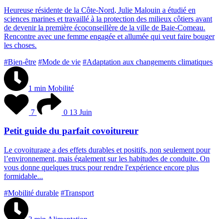
H
e
u
r
e
u
s
e
r
é
s
i
d
e
n
t
e
d
e
l
a
C
ô
t
e
-
N
o
r
d
,
J
u
l
i
e
M
a
l
o
u
i
n
a
é
t
u
d
i
é
e
n
s
c
i
e
n
c
e
s
m
a
r
i
n
e
s
e
t
t
r
a
v
a
i
l
l
é
à
l
a
p
r
o
t
e
c
t
i
o
n
d
e
s
m
i
l
i
e
u
x
c
ô
t
i
e
r
s
a
v
a
n
t
d
e
d
e
v
e
n
i
r
l
a
p
r
e
m
i
è
r
e
é
c
o
c
o
n
s
e
i
l
l
è
r
e
d
e
l
a
v
i
l
l
e
d
e
B
a
i
e
-
C
o
m
e
a
u
.
R
e
n
c
o
n
t
r
e
a
v
e
c
u
n
e
f
e
m
m
e
e
n
g
a
g
é
e
e
t
a
l
l
u
m
é
e
q
u
i
v
e
u
t
f
a
i
r
e
b
o
u
g
e
r
l
e
s
c
h
o
s
e
s
.
#Bien-être
#Mode de vie
#Adaptation aux changements climatiques
1 min
Mobilité
7
0
13 Juin
Petit guide du parfait covoitureur
L
e
c
o
v
o
i
t
u
r
a
g
e
a
d
e
s
e
f
f
e
t
s
d
u
r
a
b
l
e
s
e
t
p
o
s
i
t
i
f
s
,
n
o
n
s
e
u
l
e
m
e
n
t
p
o
u
r
l
’
e
n
v
i
r
o
n
n
e
m
e
n
t
,
m
a
i
s
é
g
a
l
e
m
e
n
t
s
u
r
l
e
s
h
a
b
i
t
u
d
e
s
d
e
c
o
n
d
u
i
t
e
.
O
n
v
o
u
s
d
o
n
n
e
q
u
e
l
q
u
e
s
t
r
u
c
s
p
o
u
r
r
e
n
d
r
e
l
'
e
x
p
é
r
i
e
n
c
e
e
n
c
o
r
e
p
l
u
s
f
o
r
m
i
d
a
b
l
e
.
.
.
#Mobilité durable
#Transport