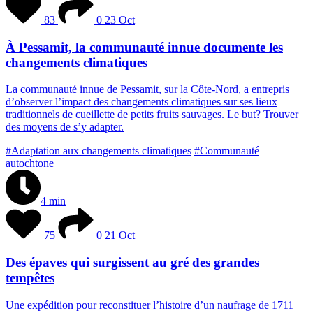
83
0
23 Oct
À Pessamit, la communauté innue documente les
changements climatiques
L
a
c
o
m
m
u
n
a
u
t
é
i
n
n
u
e
d
e
P
e
s
s
a
m
i
t
,
s
u
r
l
a
C
ô
t
e
-
N
o
r
d
,
a
e
n
t
r
e
p
r
i
s
d
’
o
b
s
e
r
v
e
r
l
’
i
m
p
a
c
t
d
e
s
c
h
a
n
g
e
m
e
n
t
s
c
l
i
m
a
t
i
q
u
e
s
s
u
r
s
e
s
l
i
e
u
x
t
r
a
d
i
t
i
o
n
n
e
l
s
d
e
c
u
e
i
l
l
e
t
t
e
d
e
p
e
t
i
t
s
f
r
u
i
t
s
s
a
u
v
a
g
e
s
.
L
e
b
u
t
?
T
r
o
u
v
e
r
d
e
s
m
o
y
e
n
s
d
e
s
’
y
a
d
a
p
t
e
r
.
#Adaptation aux changements climatiques
#Communauté
autochtone
4 min
75
0
21 Oct
Des épaves qui surgissent au gré des grandes
tempêtes
U
n
e
e
x
p
é
d
i
t
i
o
n
p
o
u
r
r
e
c
o
n
s
t
i
t
u
e
r
l
’
h
i
s
t
o
i
r
e
d
’
u
n
n
a
u
f
r
a
g
e
d
e
1
7
1
1