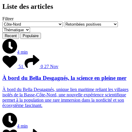
Liste des articles
Filtrer
Recent
Populaire
4 min
51
0
27 Nov
À bord du Bella Desgagnés, la science en pleine mer
À
b
o
r
d
d
u
B
e
l
l
a
D
e
s
g
a
g
n
é
s
,
u
n
i
q
u
e
l
i
e
n
m
a
r
i
t
i
m
e
r
e
l
i
a
n
t
l
e
s
v
i
l
l
a
g
e
s
i
s
o
l
é
s
d
e
l
a
B
a
s
s
e
-
C
ô
t
e
-
N
o
r
d
,
u
n
e
n
o
u
v
e
l
l
e
e
x
p
é
r
i
e
n
c
e
s
c
i
e
n
t
i
f
i
q
u
e
p
e
r
m
e
t
à
l
a
p
o
p
u
l
a
t
i
o
n
u
n
e
r
a
r
e
i
m
m
e
r
s
i
o
n
d
a
n
s
l
a
n
o
r
d
i
c
i
t
é
e
t
s
o
n
é
c
o
s
y
s
t
è
m
e
f
a
s
c
i
n
a
n
t
.
4 min