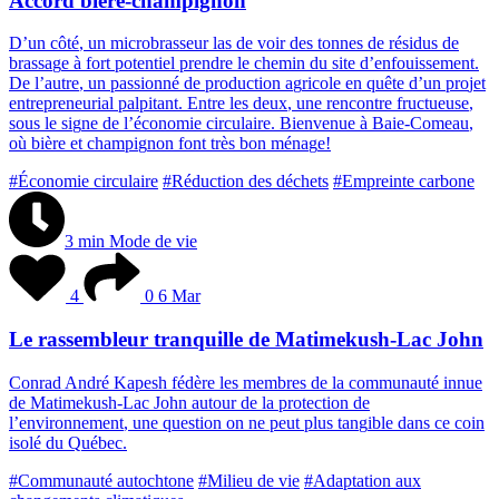
Accord bière-champignon
D
’
u
n
c
ô
t
é
,
u
n
m
i
c
r
o
b
r
a
s
s
e
u
r
l
a
s
d
e
v
o
i
r
d
e
s
t
o
n
n
e
s
d
e
r
é
s
i
d
u
s
d
e
b
r
a
s
s
a
g
e
à
f
o
r
t
p
o
t
e
n
t
i
e
l
p
r
e
n
d
r
e
l
e
c
h
e
m
i
n
d
u
s
i
t
e
d
’
e
n
f
o
u
i
s
s
e
m
e
n
t
.
D
e
l
’
a
u
t
r
e
,
u
n
p
a
s
s
i
o
n
n
é
d
e
p
r
o
d
u
c
t
i
o
n
a
g
r
i
c
o
l
e
e
n
q
u
ê
t
e
d
’
u
n
p
r
o
j
e
t
e
n
t
r
e
p
r
e
n
e
u
r
i
a
l
p
a
l
p
i
t
a
n
t
.
E
n
t
r
e
l
e
s
d
e
u
x
,
u
n
e
r
e
n
c
o
n
t
r
e
f
r
u
c
t
u
e
u
s
e
,
s
o
u
s
l
e
s
i
g
n
e
d
e
l
’
é
c
o
n
o
m
i
e
c
i
r
c
u
l
a
i
r
e
.
B
i
e
n
v
e
n
u
e
à
B
a
i
e
-
C
o
m
e
a
u
,
o
ù
b
i
è
r
e
e
t
c
h
a
m
p
i
g
n
o
n
f
o
n
t
t
r
è
s
b
o
n
m
é
n
a
g
e
!
#Économie circulaire
#Réduction des déchets
#Empreinte carbone
3 min
Mode de vie
4
0
6 Mar
Le rassembleur tranquille de Matimekush-Lac John
C
o
n
r
a
d
A
n
d
r
é
K
a
p
e
s
h
f
é
d
è
r
e
l
e
s
m
e
m
b
r
e
s
d
e
l
a
c
o
m
m
u
n
a
u
t
é
i
n
n
u
e
d
e
M
a
t
i
m
e
k
u
s
h
-
L
a
c
J
o
h
n
a
u
t
o
u
r
d
e
l
a
p
r
o
t
e
c
t
i
o
n
d
e
l
’
e
n
v
i
r
o
n
n
e
m
e
n
t
,
u
n
e
q
u
e
s
t
i
o
n
o
n
n
e
p
e
u
t
p
l
u
s
t
a
n
g
i
b
l
e
d
a
n
s
c
e
c
o
i
n
i
s
o
l
é
d
u
Q
u
é
b
e
c
.
#Communauté autochtone
#Milieu de vie
#Adaptation aux