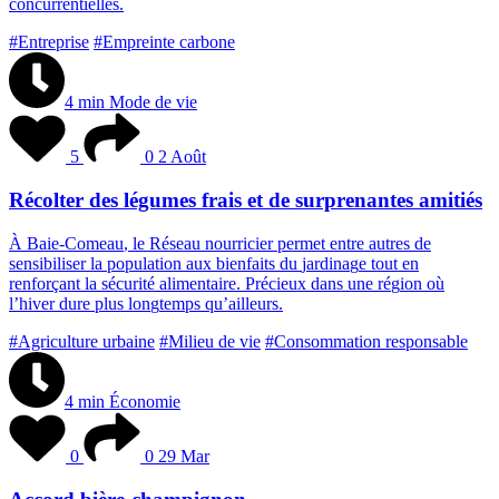
c
o
n
c
u
r
r
e
n
t
i
e
l
l
e
s
.
#Entreprise
#Empreinte carbone
4 min
Mode de vie
5
0
2 Août
Récolter des légumes frais et de surprenantes amitiés
À
B
a
i
e
-
C
o
m
e
a
u
,
l
e
R
é
s
e
a
u
n
o
u
r
r
i
c
i
e
r
p
e
r
m
e
t
e
n
t
r
e
a
u
t
r
e
s
d
e
s
e
n
s
i
b
i
l
i
s
e
r
l
a
p
o
p
u
l
a
t
i
o
n
a
u
x
b
i
e
n
f
a
i
t
s
d
u
j
a
r
d
i
n
a
g
e
t
o
u
t
e
n
r
e
n
f
o
r
ç
a
n
t
l
a
s
é
c
u
r
i
t
é
a
l
i
m
e
n
t
a
i
r
e
.
P
r
é
c
i
e
u
x
d
a
n
s
u
n
e
r
é
g
i
o
n
o
ù
l
’
h
i
v
e
r
d
u
r
e
p
l
u
s
l
o
n
g
t
e
m
p
s
q
u
’
a
i
l
l
e
u
r
s
.
#Agriculture urbaine
#Milieu de vie
#Consommation responsable
4 min
Économie
0
0
29 Mar