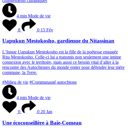
changements climatiques
4 min
Mode de vie
8
0
15 Fév
Uapukun Mestokosho, gardienne du Nitassinan
L
’
I
n
n
u
e
U
a
p
u
k
u
n
M
e
s
t
o
k
o
s
h
o
e
s
t
l
a
f
i
l
l
e
d
e
l
a
p
o
é
t
e
s
s
e
e
n
g
a
g
é
e
R
i
t
a
M
e
s
t
o
k
o
s
h
o
.
C
e
l
l
e
-
c
i
l
u
i
a
t
r
a
n
s
m
i
s
n
o
n
s
e
u
l
e
m
e
n
t
u
n
e
i
n
t
i
m
e
c
o
n
n
e
x
i
o
n
a
v
e
c
l
e
t
e
r
r
i
t
o
i
r
e
,
m
a
i
s
a
u
s
s
i
c
e
b
e
s
o
i
n
v
i
t
a
l
d
’
a
l
l
e
r
à
l
a
r
e
n
c
o
n
t
r
e
d
e
s
A
u
t
o
c
h
t
o
n
e
s
d
u
m
o
n
d
e
e
n
t
i
e
r
p
o
u
r
d
é
f
e
n
d
r
e
l
e
u
r
m
è
r
e
c
o
m
m
u
n
e
,
l
a
T
e
r
r
e
.
#Milieu de vie
#Communauté autochtone
4 min
Mode de vie
0
0
20 Jan
Une écoconseillère à Baie-Comeau