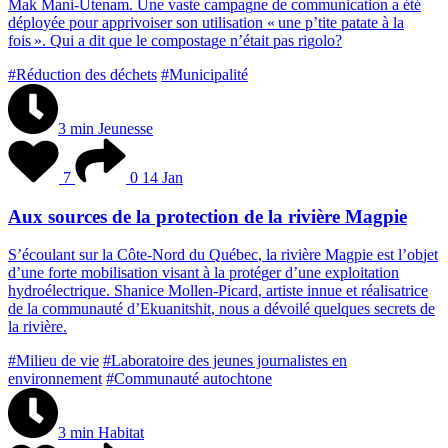
M
a
k
M
a
n
i
-
U
t
e
n
a
m
.
U
n
e
v
a
s
t
e
c
a
m
p
a
g
n
e
d
e
c
o
m
m
u
n
i
c
a
t
i
o
n
a
é
t
é
d
é
p
l
o
y
é
e
p
o
u
r
a
p
p
r
i
v
o
i
s
e
r
s
o
n
u
t
i
l
i
s
a
t
i
o
n
«
u
n
e
p
’
t
i
t
e
p
a
t
a
t
e
à
l
a
f
o
i
s
»
.
Q
u
i
a
d
i
t
q
u
e
l
e
c
o
m
p
o
s
t
a
g
e
n
’
é
t
a
i
t
p
a
s
r
i
g
o
l
o
?
#Réduction des déchets
#Municipalité
3 min
Jeunesse
7
0
14 Jan
Aux sources de la protection de la rivière Magpie
S
’
é
c
o
u
l
a
n
t
s
u
r
l
a
C
ô
t
e
-
N
o
r
d
d
u
Q
u
é
b
e
c
,
l
a
r
i
v
i
è
r
e
M
a
g
p
i
e
e
s
t
l
’
o
b
j
e
t
d
’
u
n
e
f
o
r
t
e
m
o
b
i
l
i
s
a
t
i
o
n
v
i
s
a
n
t
à
l
a
p
r
o
t
é
g
e
r
d
’
u
n
e
e
x
p
l
o
i
t
a
t
i
o
n
h
y
d
r
o
é
l
e
c
t
r
i
q
u
e
.
S
h
a
n
i
c
e
M
o
l
l
e
n
-
P
i
c
a
r
d
,
a
r
t
i
s
t
e
i
n
n
u
e
e
t
r
é
a
l
i
s
a
t
r
i
c
e
d
e
l
a
c
o
m
m
u
n
a
u
t
é
d
’
E
k
u
a
n
i
t
s
h
i
t
,
n
o
u
s
a
d
é
v
o
i
l
é
q
u
e
l
q
u
e
s
s
e
c
r
e
t
s
d
e
l
a
r
i
v
i
è
r
e
.
#Milieu de vie
#Laboratoire des jeunes journalistes en
environnement
#Communauté autochtone
3 min
Habitat