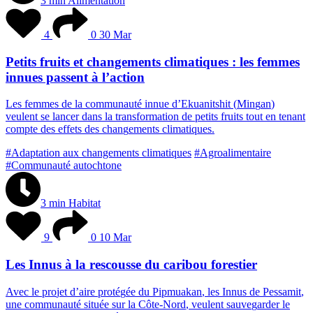
3 min
Alimentation
4
0
30 Mar
Petits fruits et changements climatiques : les femmes
innues passent à l’action
L
e
s
f
e
m
m
e
s
d
e
l
a
c
o
m
m
u
n
a
u
t
é
i
n
n
u
e
d
’
E
k
u
a
n
i
t
s
h
i
t
(
M
i
n
g
a
n
)
v
e
u
l
e
n
t
s
e
l
a
n
c
e
r
d
a
n
s
l
a
t
r
a
n
s
f
o
r
m
a
t
i
o
n
d
e
p
e
t
i
t
s
f
r
u
i
t
s
t
o
u
t
e
n
t
e
n
a
n
t
c
o
m
p
t
e
d
e
s
e
f
f
e
t
s
d
e
s
c
h
a
n
g
e
m
e
n
t
s
c
l
i
m
a
t
i
q
u
e
s
.
#Adaptation aux changements climatiques
#Agroalimentaire
#Communauté autochtone
3 min
Habitat
9
0
10 Mar
Les Innus à la rescousse du caribou forestier
A
v
e
c
l
e
p
r
o
j
e
t
d
’
a
i
r
e
p
r
o
t
é
g
é
e
d
u
P
i
p
m
u
a
k
a
n
,
l
e
s
I
n
n
u
s
d
e
P
e
s
s
a
m
i
t
,
u
n
e
c
o
m
m
u
n
a
u
t
é
s
i
t
u
é
e
s
u
r
l
a
C
ô
t
e
-
N
o
r
d
,
v
e
u
l
e
n
t
s
a
u
v
e
g
a
r
d
e
r
l
e