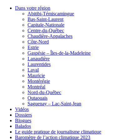
Dans votre région
Abitibi-Témiscamingue
Bas-Saint-Laurent
Capitale-Nationale
Centre-du-Québec
Chaudière-Appalaches
Côte-Nord
Estrie
Gaspésie – Îles-de-la-Madeleine
Lanaudière
Laurentides
Laval
Mauricie
Montérégie
Montréal
Nord-du-Québec
Outaouais
Saguenay – Lac-Saint-Jean
Vidéos
Dossiers
Blogues
Balados
Le guide pratique de journalisme climatique
Baromètre de l’action climatique 2023