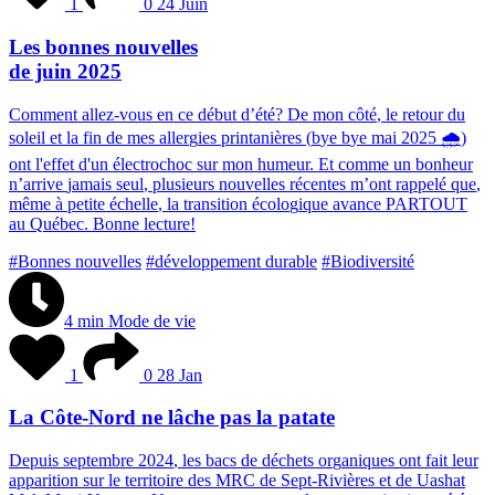
1
0
24 Juin
Les bonnes nouvelles
de juin 2025
C
o
m
m
e
n
t
a
l
l
e
z
-
v
o
u
s
e
n
c
e
d
é
b
u
t
d
’
é
t
é
?
D
e
m
o
n
c
ô
t
é
,
l
e
r
e
t
o
u
r
d
u
s
o
l
e
i
l
e
t
l
a
f
i
n
d
e
m
e
s
a
l
l
e
r
g
i
e
s
p
r
i
n
t
a
n
i
è
r
e
s
(
b
y
e
b
y
e
m
a
i
2
0
2
5
🌧
)
o
n
t
l
'
e
f
f
e
t
d
'
u
n
é
l
e
c
t
r
o
c
h
o
c
s
u
r
m
o
n
h
u
m
e
u
r
.
E
t
c
o
m
m
e
u
n
b
o
n
h
e
u
r
n
’
a
r
r
i
v
e
j
a
m
a
i
s
s
e
u
l
,
p
l
u
s
i
e
u
r
s
n
o
u
v
e
l
l
e
s
r
é
c
e
n
t
e
s
m
’
o
n
t
r
a
p
p
e
l
é
q
u
e
,
m
ê
m
e
à
p
e
t
i
t
e
é
c
h
e
l
l
e
,
l
a
t
r
a
n
s
i
t
i
o
n
é
c
o
l
o
g
i
q
u
e
a
v
a
n
c
e
P
A
R
T
O
U
T
a
u
Q
u
é
b
e
c
.
B
o
n
n
e
l
e
c
t
u
r
e
!
#Bonnes nouvelles
#développement durable
#Biodiversité
4 min
Mode de vie
1
0
28 Jan
La Côte-Nord ne lâche pas la patate
D
e
p
u
i
s
s
e
p
t
e
m
b
r
e
2
0
2
4
,
l
e
s
b
a
c
s
d
e
d
é
c
h
e
t
s
o
r
g
a
n
i
q
u
e
s
o
n
t
f
a
i
t
l
e
u
r
a
p
p
a
r
i
t
i
o
n
s
u
r
l
e
t
e
r
r
i
t
o
i
r
e
d
e
s
M
R
C
d
e
S
e
p
t
-
R
i
v
i
è
r
e
s
e
t
d
e
U
a
s
h
a
t