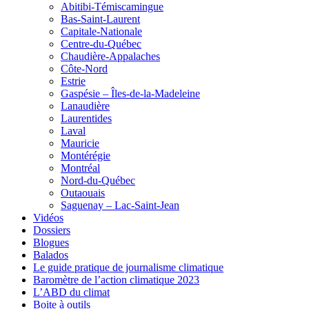
Abitibi-Témiscamingue
Bas-Saint-Laurent
Capitale-Nationale
Centre-du-Québec
Chaudière-Appalaches
Côte-Nord
Estrie
Gaspésie – Îles-de-la-Madeleine
Lanaudière
Laurentides
Laval
Mauricie
Montérégie
Montréal
Nord-du-Québec
Outaouais
Saguenay – Lac-Saint-Jean
Vidéos
Dossiers
Blogues
Balados
Le guide pratique de journalisme climatique
Baromètre de l’action climatique 2023
L’ABD du climat
Boite à outils