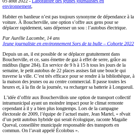
05 août 2022 -
Laboratoire des jeunes journalistes en
environnement
,
Habiter en banlieue n’est pas toujours synonyme de dépendance à la
voiture. À Boucherville, une option s’offre aux gens pour se
déplacer rapidement, sans dépenser un sou : l’autobus électrique.
Par Aurélie Lacombe, 14 ans
Jeune journaliste en environnement Sors de ta bulle – Cohorte 2022
Depuis un an, il est possible de se déplacer gratuitement dans
Boucherville, et ce, sans émettre de gaz à effet de serre, grâce au
midibus (ligne 284). En service de 9 h à 15 h tous les jours de la
semaine, le petit autobus de 22 places assises fait une boucle qui
traverse la ville. C’est très efficace pour se rendre à la bibliothèque, à
la maison des jeunes ou au centre commercial. Il passe toutes les
heures et, à la fin de la journée, va recharger sa batterie à Longueuil.
L’idée d’offrir aux Bouchervillois une option de transport collectif
intramunicipal ayant un moindre impact pour le climat remonte
cependant à il y a bien plus longtemps. Lors de la campagne
électorale de 2009, l’équipe de l’actuel maire, Jean Martel, « rêvait
d’un petit autobus hybride qui serait écologique, raconte Magalie
Queval, conseillère municipale responsable des transports en
commun. On l’avait appelé Écolobus ».