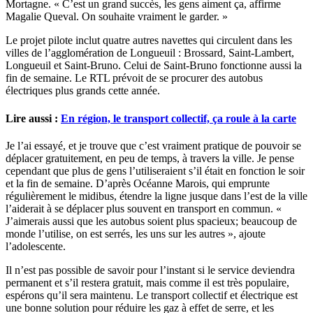
Mortagne. « C’est un grand succès, les gens aiment ça, affirme
Magalie Queval. On souhaite vraiment le garder. »
Le projet pilote inclut quatre autres navettes qui circulent dans les
villes de l’agglomération de Longueuil : Brossard, Saint-Lambert,
Longueuil et Saint-Bruno. Celui de Saint-Bruno fonctionne aussi la
fin de semaine. Le RTL prévoit de se procurer des autobus
électriques plus grands cette année.
Lire aussi :
En région, le transport collectif, ça roule à la carte
Je l’ai essayé, et je trouve que c’est vraiment pratique de pouvoir se
déplacer gratuitement, en peu de temps, à travers la ville. Je pense
cependant que plus de gens l’utiliseraient s’il était en fonction le soir
et la fin de semaine. D’après Océanne Marois, qui emprunte
régulièrement le midibus, étendre la ligne jusque dans l’est de la ville
l’aiderait à se déplacer plus souvent en transport en commun. «
J’aimerais aussi que les autobus soient plus spacieux; beaucoup de
monde l’utilise, on est serrés, les uns sur les autres », ajoute
l’adolescente.
Il n’est pas possible de savoir pour l’instant si le service deviendra
permanent et s’il restera gratuit, mais comme il est très populaire,
espérons qu’il sera maintenu. Le transport collectif et électrique est
une bonne solution pour réduire les gaz à effet de serre, et les