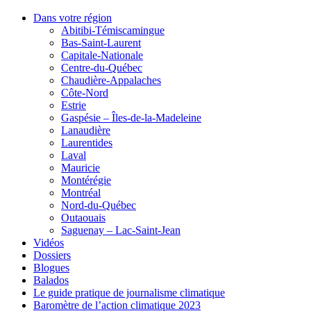
Dans votre région
Abitibi-Témiscamingue
Bas-Saint-Laurent
Capitale-Nationale
Centre-du-Québec
Chaudière-Appalaches
Côte-Nord
Estrie
Gaspésie – Îles-de-la-Madeleine
Lanaudière
Laurentides
Laval
Mauricie
Montérégie
Montréal
Nord-du-Québec
Outaouais
Saguenay – Lac-Saint-Jean
Vidéos
Dossiers
Blogues
Balados
Le guide pratique de journalisme climatique
Baromètre de l’action climatique 2023