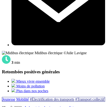
Midibus électrique ©Julie Lavigne
3
min
Retombées positives générales
Mieux vivre ensemble
Moins de pollution
Plus dans nos poches
Jeunesse
Mobilité
#Électrification des transports
#Transport collectif