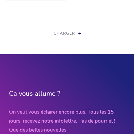
v
a
i
s
s
e
l
l
e
,
d
é
c
o
r
a
t
i
o
n
s
…
c
h
a
q
u
e
r
e
c
o
i
n
d
u
m
a
g
a
s
i
n
r
e
g
o
r
g
e
d
e
t
r
é
s
o
r
s
.
E
n
f
i
n
,
m
a
g
a
s
i
n
…
i
c
i
o
n
p
a
r
l
e
d
e
c
e
n
t
r
e
i
n
t
é
g
r
é
d
’
é
c
o
d
e
s
i
g
n
.
U
n
e
n
d
r
o
i
t
q
u
i
a
s
p
i
r
e
à
CHARGER
d
e
v
e
n
i
r
u
n
v
é
r
i
t
a
b
l
e
l
i
e
u
d
’
i
m
p
a
c
t
p
o
u
r
l
a
c
o
m
m
u
n
a
u
t
é
l
a
v
a
l
l
o
i
s
e
.
Ça vous allume ?
On veut vous éclairer encore plus. Tous les 15
jours, recevez notre infolettre. Pas de pourriel !
Que des belles nouvelles.