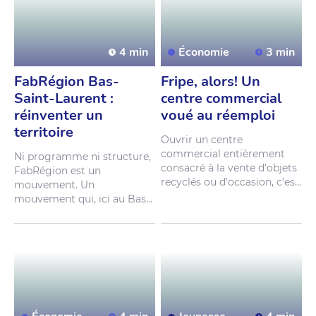
B
o
u
c
h
e
r
v
i
l
l
e
,
l
e
G
r
e
n
i
e
r
d
e
s
a
u
b
a
i
n
e
s
t
é
m
o
i
g
n
e
d
e
c
e
t
t
e
t
r
a
n
s
f
o
r
m
a
t
i
o
n
.
4 min
Économie
3 min
FabRégion Bas-
Fripe, alors! Un
Saint-Laurent :
centre commercial
réinventer un
voué au réemploi
territoire
O
u
v
r
i
r
u
n
c
e
n
t
r
e
c
o
m
m
e
r
c
i
a
l
e
n
t
i
è
r
e
m
e
n
t
N
i
p
r
o
g
r
a
m
m
e
n
i
s
t
r
u
c
t
u
r
e
,
c
o
n
s
a
c
r
é
à
l
a
v
e
n
t
e
d
’
o
b
j
e
t
s
F
a
b
R
é
g
i
o
n
e
s
t
u
n
r
e
c
y
c
l
é
s
o
u
d
'
o
c
c
a
s
i
o
n
,
c
’
e
s
t
m
o
u
v
e
m
e
n
t
.
U
n
l
’
a
m
b
i
t
i
o
n
d
e
T
r
i
c
e
n
t
r
i
s
.
m
o
u
v
e
m
e
n
t
q
u
i
,
i
c
i
a
u
B
a
s
-
C
e
t
t
e
c
o
o
p
é
r
a
t
i
v
e
d
e
S
a
i
n
t
-
L
a
u
r
e
n
t
,
a
v
a
n
c
e
d
é
j
à
s
o
l
i
d
a
r
i
t
é
,
q
u
i
g
è
r
e
t
r
o
i
s
d
e
p
u
i
s
c
i
n
q
a
n
s
.
E
t
p
o
u
r
e
n
c
e
n
t
r
e
s
d
e
t
r
i
d
a
n
s
l
e
s
c
e
r
n
e
r
l
e
s
c
o
n
t
o
u
r
s
,
i
l
m
’
a
L
a
u
r
e
n
t
i
d
e
s
,
p
r
é
v
o
i
t
o
u
v
r
i
r
f
a
l
l
u
p
a
r
t
i
r
d
’
u
n
e
x
e
m
p
l
e
u
n
t
e
l
r
e
c
y
c
l
o
p
o
l
i
s
à
S
a
i
n
t
-
p
e
r
s
o
n
n
e
l
s
i
m
p
l
e
,
m
a
i
s
J
é
r
ô
m
e
d
è
s
l
’
é
t
é
2
0
2
6
.
U
n
e
c
o
n
c
r
e
t
:
u
n
e
c
h
e
m
i
n
é
e
à
p
r
e
m
i
è
r
e
e
n
A
m
é
r
i
q
u
e
d
u
d
é
c
o
n
s
t
r
u
i
r
e
.
N
o
r
d
,
p
o
u
r
l
e
b
i
e
n
d
u