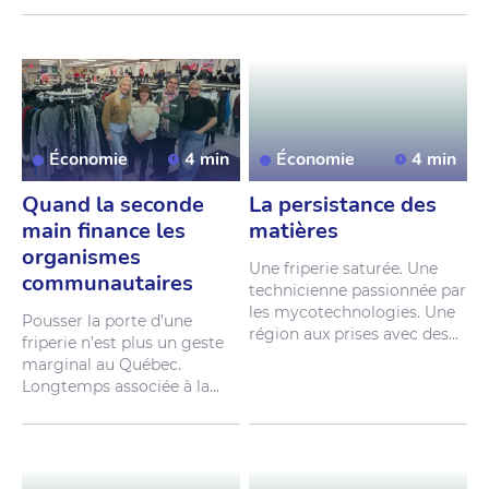
Économie
4 min
Économie
4 min
Quand la seconde
La persistance des
main finance les
matières
organismes
U
n
e
f
r
i
p
e
r
i
e
s
a
t
u
r
é
e
.
U
n
e
communautaires
t
e
c
h
n
i
c
i
e
n
n
e
p
a
s
s
i
o
n
n
é
e
p
a
r
l
e
s
m
y
c
o
t
e
c
h
n
o
l
o
g
i
e
s
.
U
n
e
P
o
u
s
s
e
r
l
a
p
o
r
t
e
d
’
u
n
e
r
é
g
i
o
n
a
u
x
p
r
i
s
e
s
a
v
e
c
d
e
s
f
r
i
p
e
r
i
e
n
’
e
s
t
p
l
u
s
u
n
g
e
s
t
e
m
o
n
t
a
g
n
e
s
d
e
v
ê
t
e
m
e
n
t
s
m
a
r
g
i
n
a
l
a
u
Q
u
é
b
e
c
.
j
e
t
é
s
.
E
t
,
a
u
m
i
l
i
e
u
d
e
t
o
u
t
L
o
n
g
t
e
m
p
s
a
s
s
o
c
i
é
e
à
l
a
ç
a
,
u
n
c
h
a
m
p
i
g
n
o
n
d
é
b
r
o
u
i
l
l
e
o
u
à
l
a
c
h
a
r
i
t
é
,
l
a
s
p
e
c
t
a
c
u
l
a
i
r
e
q
u
i
t
e
n
t
e
d
e
m
o
d
e
d
e
s
e
c
o
n
d
e
m
a
i
n
r
é
p
o
n
d
r
e
à
l
a
c
r
i
s
e
t
e
x
t
i
l
e
.
c
o
n
n
a
î
t
u
n
e
s
s
o
r
s
p
e
c
t
a
c
u
l
a
i
r
e
.
À