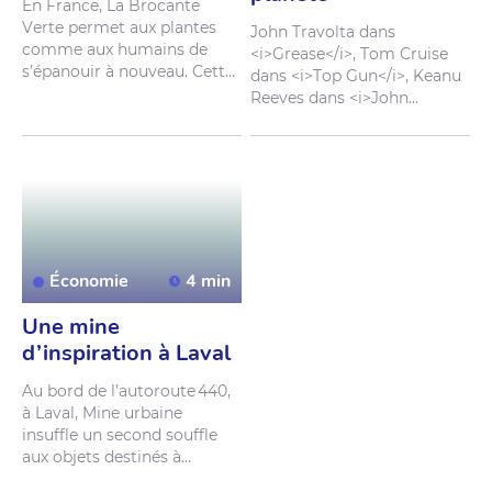
E
n
F
r
a
n
c
e
,
L
a
B
r
o
c
a
n
t
e
V
e
r
t
e
p
e
r
m
e
t
a
u
x
p
l
a
n
t
e
s
J
o
h
n
T
r
a
v
o
l
t
a
d
a
n
s
c
o
m
m
e
a
u
x
h
u
m
a
i
n
s
d
e
<
i
>
G
r
e
a
s
e
<
/
i
>
,
T
o
m
C
r
u
i
s
e
s
’
é
p
a
n
o
u
i
r
à
n
o
u
v
e
a
u
.
C
e
t
t
e
d
a
n
s
<
i
>
T
o
p
G
u
n
<
/
i
>
,
K
e
a
n
u
r
e
s
s
o
u
r
c
e
r
i
e
r
é
c
u
p
è
r
e
l
e
s
R
e
e
v
e
s
d
a
n
s
<
i
>
J
o
h
n
v
é
g
é
t
a
u
x
v
o
u
é
s
à
ê
t
r
e
j
e
t
é
s
W
i
c
k
<
/
i
>
…
L
e
s
d
u
r
s
à
c
u
i
r
e
p
o
u
r
l
e
s
s
o
i
g
n
e
r
e
t
l
e
s
d
u
c
i
n
é
m
a
o
n
t
u
n
é
l
é
m
e
n
t
r
e
v
e
n
d
r
e
à
p
e
t
i
t
s
p
r
i
x
.
E
l
l
e
e
n
c
o
m
m
u
n
:
l
e
u
r
<
i
>
c
o
a
t
t
e
n
d
a
u
s
s
i
l
a
m
a
i
n
à
d
e
s
<
/
i
>
d
e
c
u
i
r
.
M
a
i
s
e
n
t
r
e
u
n
e
p
e
r
s
o
n
n
e
s
e
x
c
l
u
e
s
,
s
o
u
v
e
n
t
p
e
a
u
a
n
i
m
a
l
e
,
u
n
s
u
b
s
t
i
t
u
t
e
n
s
i
t
u
a
t
i
o
n
d
’
i
t
i
n
é
r
a
n
c
e
,
e
n
v
é
g
é
t
a
l
o
u
à
b
a
s
e
d
e
l
e
u
r
o
f
f
r
a
n
t
u
n
e
m
p
l
o
i
e
t
l
a
p
é
t
r
o
l
e
,
q
u
e
c
h
o
i
s
i
r
p
o
u
r
u
n
c
h
a
n
c
e
d
e
r
e
p
r
e
n
d
r
e
r
a
c
i
n
e
.
l
o
o
k
à
l
a
f
o
i
s
<
i
>
b
a
d
a
s
s
<
/
i
>
Économie
4 min
e
t
é
c
o
r
e
s
p
o
n
s
a
b
l
e
q
u
i
n
e
c
o
û
t
e
p
a
s
l
a
p
e
a
u
d
e
s
Une mine
f
e
s
s
e
s
?
d’inspiration à Laval
A
u
b
o
r
d
d
e
l
’
a
u
t
o
r
o
u
t
e
4
4
0
,
à
L
a
v
a
l
,
M
i
n
e
u
r
b
a
i
n
e
i
n
s
u
f
f
l
e
u
n
s
e
c
o
n
d
s
o
u
f
f
l
e
a
u
x
o
b
j
e
t
s
d
e
s
t
i
n
é
s
à
l
’
e
n
f
o
u
i
s
s
e
m
e
n
t
.
M
e
u
b
l
e
s
,