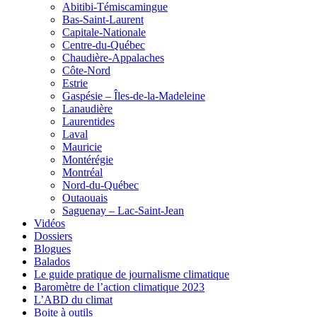
Abitibi-Témiscamingue
Bas-Saint-Laurent
Capitale-Nationale
Centre-du-Québec
Chaudière-Appalaches
Côte-Nord
Estrie
Gaspésie – Îles-de-la-Madeleine
Lanaudière
Laurentides
Laval
Mauricie
Montérégie
Montréal
Nord-du-Québec
Outaouais
Saguenay – Lac-Saint-Jean
Vidéos
Dossiers
Blogues
Balados
Le guide pratique de journalisme climatique
Baromètre de l’action climatique 2023
L’ABD du climat
Boite à outils