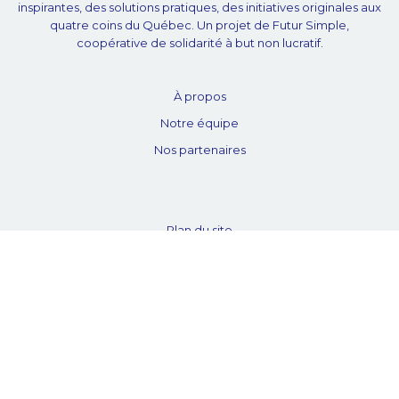
inspirantes, des solutions pratiques, des initiatives originales aux
quatre coins du Québec. Un projet de Futur Simple,
coopérative de solidarité à but non lucratif.
À propos
Notre équipe
Nos partenaires
Plan du site
Proposer projet
Politique de confidentialité
© Unpointcinq 2026