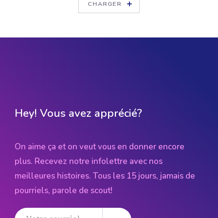
s
’
i
m
p
o
s
e
p
l
u
s
q
u
e
j
a
m
a
i
s
CHARGER
c
o
m
m
e
u
n
m
é
t
i
e
r
d
’
a
v
e
n
i
r
.
Hey! Vous avez apprécié?
On aime ça et on veut vous en donner encore
plus. Recevez notre infolettre avec nos
meilleures histoires. Tous les 15 jours, jamais de
pourriels, parole de scout!