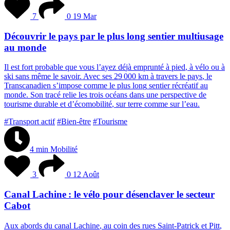
7
0
19 Mar
Découvrir le pays par le plus long sentier multiusage
au monde
I
l
e
s
t
f
o
r
t
p
r
o
b
a
b
l
e
q
u
e
v
o
u
s
l
’
a
y
e
z
d
é
j
à
e
m
p
r
u
n
t
é
à
p
i
e
d
,
à
v
é
l
o
o
u
à
s
k
i
s
a
n
s
m
ê
m
e
l
e
s
a
v
o
i
r
.
A
v
e
c
s
e
s
2
9
0
0
0
k
m
à
t
r
a
v
e
r
s
l
e
p
a
y
s
,
l
e
T
r
a
n
s
c
a
n
a
d
i
e
n
s
’
i
m
p
o
s
e
c
o
m
m
e
l
e
p
l
u
s
l
o
n
g
s
e
n
t
i
e
r
r
é
c
r
é
a
t
i
f
a
u
m
o
n
d
e
.
S
o
n
t
r
a
c
é
r
e
l
i
e
l
e
s
t
r
o
i
s
o
c
é
a
n
s
d
a
n
s
u
n
e
p
e
r
s
p
e
c
t
i
v
e
d
e
t
o
u
r
i
s
m
e
d
u
r
a
b
l
e
e
t
d
’
é
c
o
m
o
b
i
l
i
t
é
,
s
u
r
t
e
r
r
e
c
o
m
m
e
s
u
r
l
’
e
a
u
.
#Transport actif
#Bien-être
#Tourisme
4 min
Mobilité
3
0
12 Août
Canal Lachine : le vélo pour désenclaver le secteur
Cabot
A
u
x
a
b
o
r
d
s
d
u
c
a
n
a
l
L
a
c
h
i
n
e
,
a
u
c
o
i
n
d
e
s
r
u
e
s
S
a
i
n
t
-
P
a
t
r
i
c
k
e
t
P
i
t
t
,