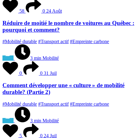
58
0
24 Août
Réduire de moitié le nombre de voitures au Québec :
pourquoi et comment?
#Mobilité durable
#Transport actif
#Empreinte carbone
3 min
Mobilité
0
0
31 Juil
Comment développer une « culture » de mobilité
durable? (Partie 2)
#Mobilité durable
#Transport actif
#Empreinte carbone
3 min
Mobilité
5
0
24 Juil