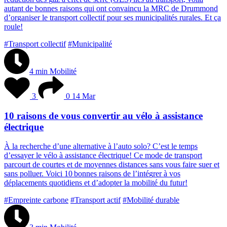
a
u
t
a
n
t
d
e
b
o
n
n
e
s
r
a
i
s
o
n
s
q
u
i
o
n
t
c
o
n
v
a
i
n
c
u
l
a
M
R
C
d
e
D
r
u
m
m
o
n
d
d
’
o
r
g
a
n
i
s
e
r
l
e
t
r
a
n
s
p
o
r
t
c
o
l
l
e
c
t
i
f
p
o
u
r
s
e
s
m
u
n
i
c
i
p
a
l
i
t
é
s
r
u
r
a
l
e
s
.
E
t
ç
a
r
o
u
l
e
!
#Transport collectif
#Municipalité
4 min
Mobilité
3
0
14 Mar
10 raisons de vous convertir au vélo à assistance
électrique
À
l
a
r
e
c
h
e
r
c
h
e
d
’
u
n
e
a
l
t
e
r
n
a
t
i
v
e
à
l
’
a
u
t
o
s
o
l
o
?
C
’
e
s
t
l
e
t
e
m
p
s
d
’
e
s
s
a
y
e
r
l
e
v
é
l
o
à
a
s
s
i
s
t
a
n
c
e
é
l
e
c
t
r
i
q
u
e
!
C
e
m
o
d
e
d
e
t
r
a
n
s
p
o
r
t
p
a
r
c
o
u
r
t
d
e
c
o
u
r
t
e
s
e
t
d
e
m
o
y
e
n
n
e
s
d
i
s
t
a
n
c
e
s
s
a
n
s
v
o
u
s
f
a
i
r
e
s
u
e
r
e
t
s
a
n
s
p
o
l
l
u
e
r
.
V
o
i
c
i
1
0
b
o
n
n
e
s
r
a
i
s
o
n
s
d
e
l
’
i
n
t
é
g
r
e
r
à
v
o
s
d
é
p
l
a
c
e
m
e
n
t
s
q
u
o
t
i
d
i
e
n
s
e
t
d
’
a
d
o
p
t
e
r
l
a
m
o
b
i
l
i
t
é
d
u
f
u
t
u
r
!
#Empreinte carbone
#Transport actif
#Mobilité durable