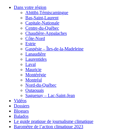
Dans votre région
Abitibi-Témiscamingue
Bas-Saint-Laurent
Capitale-Nationale
Centre-du-Québec
Chaudière-Appalaches
Côte-Nord
Estrie
Gaspésie – Îles-de-la-Madeleine
Lanaudière
Laurentides
Laval
Mauricie
Montérégie
Montréal
Nord-du-Québec
Outaouais
Saguenay – Lac-Saint-Jean
Vidéos
Dossiers
Blogues
Balados
Le guide pratique de journalisme climatique
Baromètre de l’action climatique 2023