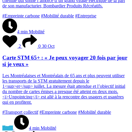
c
h
e
n
i
l
l
e
q
u
i
s
o
n
n
e
l
’
a
m
o
r
c
e
d
’
u
n
g
r
a
n
d
v
i
r
a
g
e
é
l
e
c
t
r
i
q
u
e
d
e
l
a
p
a
r
t
d
e
s
o
n
m
a
n
u
f
a
c
t
u
r
i
e
r
,
B
o
m
b
a
r
d
i
e
r
P
r
o
d
u
i
t
s
R
é
c
r
é
a
t
i
f
s
.
#Empreinte carbone
#Mobilité durable
#Entreprise
4 min
Mobilité
2
0
30 Oct
Carte STM 65+ : « Je peux voyager 20 fois par jour
si je veux »
L
e
s
M
o
n
t
r
é
a
l
a
i
s
e
s
e
t
M
o
n
t
r
é
a
l
a
i
s
d
e
6
5
a
n
s
e
t
p
l
u
s
p
e
u
v
e
n
t
u
t
i
l
i
s
e
r
l
e
s
t
r
a
n
s
p
o
r
t
s
d
e
l
a
S
T
M
g
r
a
t
u
i
t
e
m
e
n
t
d
e
p
u
i
s
l
e
1
<
s
u
p
>
e
r
<
/
s
u
p
>
j
u
i
l
l
e
t
.
L
a
m
e
s
u
r
e
é
t
a
i
t
a
t
t
e
n
d
u
e
e
t
l
’
o
b
j
e
c
t
i
f
i
n
i
t
i
a
l
d
u
n
o
m
b
r
e
d
e
c
a
r
t
e
s
é
m
i
s
e
s
a
p
r
e
s
q
u
e
é
t
é
a
t
t
e
i
n
t
e
n
d
e
u
x
m
o
i
s
.
<
i
>
U
n
p
o
i
n
t
c
i
n
q
<
/
i
>
e
s
t
a
l
l
é
à
l
a
r
e
n
c
o
n
t
r
e
d
e
s
u
s
a
g
e
r
s
e
t
u
s
a
g
è
r
e
s
q
u
i
e
n
p
r
o
f
i
t
e
n
t
.
#Transport collectif
#Empreinte carbone
#Mobilité durable
4 min
Mobilité