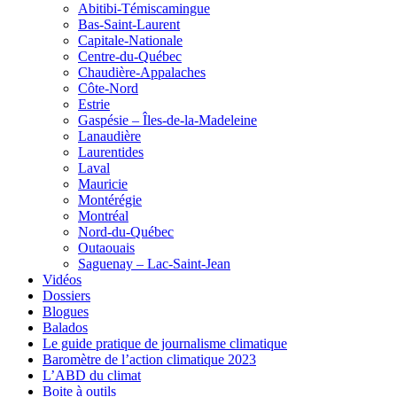
Abitibi-Témiscamingue
Bas-Saint-Laurent
Capitale-Nationale
Centre-du-Québec
Chaudière-Appalaches
Côte-Nord
Estrie
Gaspésie – Îles-de-la-Madeleine
Lanaudière
Laurentides
Laval
Mauricie
Montérégie
Montréal
Nord-du-Québec
Outaouais
Saguenay – Lac-Saint-Jean
Vidéos
Dossiers
Blogues
Balados
Le guide pratique de journalisme climatique
Baromètre de l’action climatique 2023
L’ABD du climat
Boite à outils