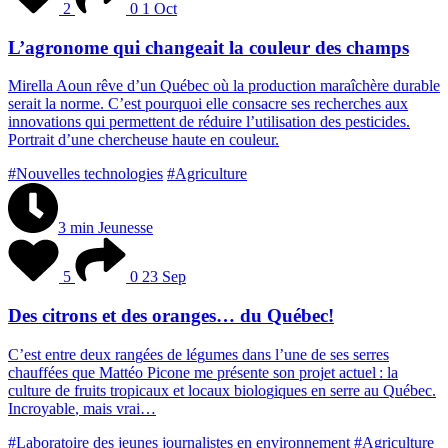
2
0
1 Oct
L’agronome qui changeait la couleur des champs
M
i
r
e
l
l
a
A
o
u
n
r
ê
v
e
d
’
u
n
Q
u
é
b
e
c
o
ù
l
a
p
r
o
d
u
c
t
i
o
n
m
a
r
a
î
c
h
è
r
e
d
u
r
a
b
l
e
s
e
r
a
i
t
l
a
n
o
r
m
e
.
C
’
e
s
t
p
o
u
r
q
u
o
i
e
l
l
e
c
o
n
s
a
c
r
e
s
e
s
r
e
c
h
e
r
c
h
e
s
a
u
x
i
n
n
o
v
a
t
i
o
n
s
q
u
i
p
e
r
m
e
t
t
e
n
t
d
e
r
é
d
u
i
r
e
l
’
u
t
i
l
i
s
a
t
i
o
n
d
e
s
p
e
s
t
i
c
i
d
e
s
.
P
o
r
t
r
a
i
t
d
’
u
n
e
c
h
e
r
c
h
e
u
s
e
h
a
u
t
e
e
n
c
o
u
l
e
u
r
.
#Nouvelles technologies
#Agriculture
3 min
Jeunesse
5
0
23 Sep
Des citrons et des oranges… du Québec!
C
’
e
s
t
e
n
t
r
e
d
e
u
x
r
a
n
g
é
e
s
d
e
l
é
g
u
m
e
s
d
a
n
s
l
’
u
n
e
d
e
s
e
s
s
e
r
r
e
s
c
h
a
u
f
f
é
e
s
q
u
e
M
a
t
t
é
o
P
i
c
o
n
e
m
e
p
r
é
s
e
n
t
e
s
o
n
p
r
o
j
e
t
a
c
t
u
e
l
:
l
a
c
u
l
t
u
r
e
d
e
f
r
u
i
t
s
t
r
o
p
i
c
a
u
x
e
t
l
o
c
a
u
x
b
i
o
l
o
g
i
q
u
e
s
e
n
s
e
r
r
e
a
u
Q
u
é
b
e
c
.
I
n
c
r
o
y
a
b
l
e
,
m
a
i
s
v
r
a
i
…
#Laboratoire des jeunes journalistes en environnement
#Agriculture