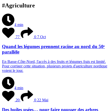
#Agriculture
4 min
77
0
7 Oct
Quand les légumes prennent racine au nord du 50ᵉ
parallèle
E
n
B
a
s
s
e
-
C
ô
t
e
-
N
o
r
d
,
l
'
a
c
c
è
s
à
d
e
s
f
r
u
i
t
s
e
t
l
é
g
u
m
e
s
f
r
a
i
s
e
s
t
l
i
m
i
t
é
.
P
o
u
r
c
o
r
r
i
g
e
r
c
e
t
t
e
s
i
t
u
a
t
i
o
n
,
p
l
u
s
i
e
u
r
s
p
r
o
j
e
t
s
d
'
a
g
r
i
c
u
l
t
u
r
e
n
o
r
d
i
q
u
e
v
o
i
e
n
t
l
e
j
o
u
r
.
4 min
20
0
22 Mai
Des huiles usées… pour faire pousser des arbres