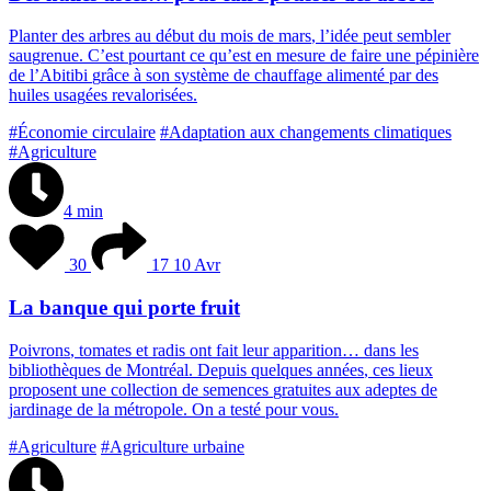
P
l
a
n
t
e
r
d
e
s
a
r
b
r
e
s
a
u
d
é
b
u
t
d
u
m
o
i
s
d
e
m
a
r
s
,
l
’
i
d
é
e
p
e
u
t
s
e
m
b
l
e
r
s
a
u
g
r
e
n
u
e
.
C
’
e
s
t
p
o
u
r
t
a
n
t
c
e
q
u
’
e
s
t
e
n
m
e
s
u
r
e
d
e
f
a
i
r
e
u
n
e
p
é
p
i
n
i
è
r
e
d
e
l
’
A
b
i
t
i
b
i
g
r
â
c
e
à
s
o
n
s
y
s
t
è
m
e
d
e
c
h
a
u
f
f
a
g
e
a
l
i
m
e
n
t
é
p
a
r
d
e
s
h
u
i
l
e
s
u
s
a
g
é
e
s
r
e
v
a
l
o
r
i
s
é
e
s
.
#Économie circulaire
#Adaptation aux changements climatiques
#Agriculture
4 min
30
17
10 Avr
La banque qui porte fruit
P
o
i
v
r
o
n
s
,
t
o
m
a
t
e
s
e
t
r
a
d
i
s
o
n
t
f
a
i
t
l
e
u
r
a
p
p
a
r
i
t
i
o
n
…
d
a
n
s
l
e
s
b
i
b
l
i
o
t
h
è
q
u
e
s
d
e
M
o
n
t
r
é
a
l
.
D
e
p
u
i
s
q
u
e
l
q
u
e
s
a
n
n
é
e
s
,
c
e
s
l
i
e
u
x
p
r
o
p
o
s
e
n
t
u
n
e
c
o
l
l
e
c
t
i
o
n
d
e
s
e
m
e
n
c
e
s
g
r
a
t
u
i
t
e
s
a
u
x
a
d
e
p
t
e
s
d
e
j
a
r
d
i
n
a
g
e
d
e
l
a
m
é
t
r
o
p
o
l
e
.
O
n
a
t
e
s
t
é
p
o
u
r
v
o
u
s
.
#Agriculture
#Agriculture urbaine