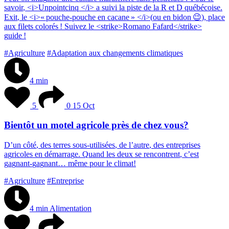
s
a
v
o
i
r
,
<
i
>
U
n
p
o
i
n
t
c
i
n
q
<
/
i
>
a
s
u
i
v
i
l
a
p
i
s
t
e
d
e
l
a
R
e
t
D
q
u
é
b
é
c
o
i
s
e
.
E
x
i
t
,
l
e
<
i
>
«
p
o
u
c
h
e
-
p
o
u
c
h
e
e
n
c
a
c
a
n
e
»
<
/
i
>
(
o
u
e
n
b
i
d
o
n
😉
)
,
p
l
a
c
e
a
u
x
f
i
l
e
t
s
c
o
l
o
r
é
s
!
S
u
i
v
e
z
l
e
<
s
t
r
i
k
e
>
R
o
m
a
n
o
F
a
f
a
r
d
<
/
s
t
r
i
k
e
>
g
u
i
d
e
!
#Agriculture
#Adaptation aux changements climatiques
4 min
5
0
15 Oct
Bientôt un motel agricole près de chez vous?
D
’
u
n
c
ô
t
é
,
d
e
s
t
e
r
r
e
s
s
o
u
s
-
u
t
i
l
i
s
é
e
s
,
d
e
l
’
a
u
t
r
e
,
d
e
s
e
n
t
r
e
p
r
i
s
e
s
a
g
r
i
c
o
l
e
s
e
n
d
é
m
a
r
r
a
g
e
.
Q
u
a
n
d
l
e
s
d
e
u
x
s
e
r
e
n
c
o
n
t
r
e
n
t
,
c
’
e
s
t
g
a
g
n
a
n
t
-
g
a
g
n
a
n
t
…
m
ê
m
e
p
o
u
r
l
e
c
l
i
m
a
t
!
#Agriculture
#Entreprise
4 min
Alimentation