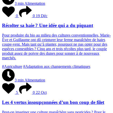
3 min
Alimentation
0
0
19 Déc
Récolter sa haie ? Une idée qui a du piquant
P
o
u
r
p
r
o
d
u
i
r
e
d
u
b
i
o
a
u
m
i
l
i
e
u
d
e
s
c
u
l
t
u
r
e
s
c
o
n
v
e
n
t
i
o
n
n
e
l
l
e
s
,
M
a
r
i
e
-
È
v
e
e
t
G
u
i
l
l
a
u
m
e
o
n
t
d
û
c
e
i
n
t
u
r
e
r
l
e
u
r
f
e
r
m
e
m
a
r
a
î
c
h
è
r
e
d
e
h
a
i
e
s
c
o
u
p
e
-
v
e
n
t
.
M
a
i
s
t
a
n
t
q
u
’
à
p
l
a
n
t
e
r
,
p
o
u
r
q
u
o
i
n
e
p
a
s
o
p
t
e
r
p
o
u
r
d
e
s
e
s
p
è
c
e
s
c
o
m
e
s
t
i
b
l
e
s
?
C
i
n
q
a
n
s
e
t
t
r
o
i
s
r
é
c
o
l
t
e
s
p
l
u
s
t
a
r
d
,
l
e
c
o
u
p
l
e
p
r
o
d
u
i
t
a
s
s
e
z
d
e
p
o
i
v
r
e
d
e
s
d
u
n
e
s
p
o
u
r
s
o
n
g
e
r
à
d
e
n
o
u
v
e
a
u
x
m
a
r
c
h
é
s
.
#Agriculture
#Adaptation aux changements climatiques
3 min
Alimentation
5
0
22 Oct
Les 4 vertus insoupçonnées d’un bon coup de filet
P
e
u
t
-
o
n
i
m
a
g
i
n
e
r
u
n
e
c
u
l
t
u
r
e
m
a
r
a
î
c
h
è
r
e
s
a
n
s
p
e
s
t
i
c
i
d
e
s
?
P
o
u
r
l
e