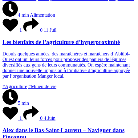
4 min
Alimentation
1
0
11 Juil
Les bienfaits de l’agriculture d’hyperproximité
D
e
p
u
i
s
q
u
e
l
q
u
e
s
a
n
n
é
e
s
,
d
e
s
m
a
r
a
î
c
h
è
r
e
s
e
t
m
a
r
a
î
c
h
e
r
s
d
’
A
b
i
t
i
b
i
-
O
u
e
s
t
o
n
t
u
n
i
l
e
u
r
s
f
o
r
c
e
s
p
o
u
r
p
r
o
p
o
s
e
r
d
e
s
p
a
n
i
e
r
s
d
e
l
é
g
u
m
e
s
d
i
v
e
r
s
i
f
i
é
s
a
u
x
g
e
n
s
d
e
l
e
u
r
s
c
o
m
m
u
n
a
u
t
é
s
.
O
n
e
s
p
è
r
e
m
a
i
n
t
e
n
a
n
t
d
o
n
n
e
r
u
n
e
n
o
u
v
e
l
l
e
i
m
p
u
l
s
i
o
n
à
l
’
i
n
i
t
i
a
t
i
v
e
d
’
a
g
r
i
c
u
l
t
u
r
e
a
p
p
u
y
é
e
p
a
r
l
’
o
r
g
a
n
i
s
a
t
i
o
n
M
a
n
g
e
r
l
o
c
a
l
.
#Agriculture
#Milieu de vie
5 min
1
0
4 Juin
Alex dans le Bas-Saint-Laurent – Naviguer dans
l’inconnu