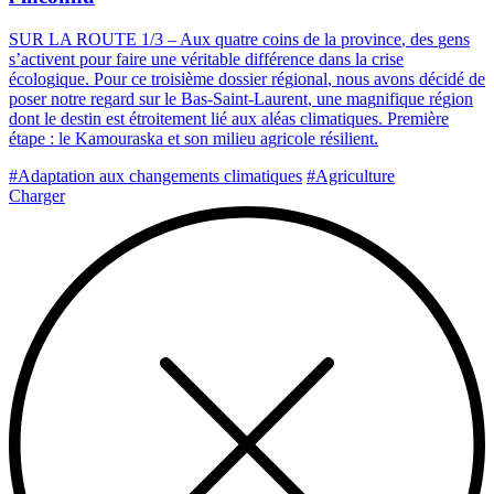
S
U
R
L
A
R
O
U
T
E
1
/
3
–
A
u
x
q
u
a
t
r
e
c
o
i
n
s
d
e
l
a
p
r
o
v
i
n
c
e
,
d
e
s
g
e
n
s
s
’
a
c
t
i
v
e
n
t
p
o
u
r
f
a
i
r
e
u
n
e
v
é
r
i
t
a
b
l
e
d
i
f
f
é
r
e
n
c
e
d
a
n
s
l
a
c
r
i
s
e
é
c
o
l
o
g
i
q
u
e
.
P
o
u
r
c
e
t
r
o
i
s
i
è
m
e
d
o
s
s
i
e
r
r
é
g
i
o
n
a
l
,
n
o
u
s
a
v
o
n
s
d
é
c
i
d
é
d
e
p
o
s
e
r
n
o
t
r
e
r
e
g
a
r
d
s
u
r
l
e
B
a
s
-
S
a
i
n
t
-
L
a
u
r
e
n
t
,
u
n
e
m
a
g
n
i
f
i
q
u
e
r
é
g
i
o
n
d
o
n
t
l
e
d
e
s
t
i
n
e
s
t
é
t
r
o
i
t
e
m
e
n
t
l
i
é
a
u
x
a
l
é
a
s
c
l
i
m
a
t
i
q
u
e
s
.
P
r
e
m
i
è
r
e
é
t
a
p
e
:
l
e
K
a
m
o
u
r
a
s
k
a
e
t
s
o
n
m
i
l
i
e
u
a
g
r
i
c
o
l
e
r
é
s
i
l
i
e
n
t
.
#Adaptation aux changements climatiques
#Agriculture
Charger