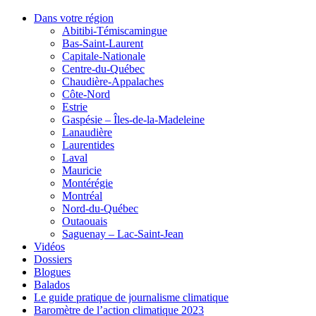
Dans votre région
Abitibi-Témiscamingue
Bas-Saint-Laurent
Capitale-Nationale
Centre-du-Québec
Chaudière-Appalaches
Côte-Nord
Estrie
Gaspésie – Îles-de-la-Madeleine
Lanaudière
Laurentides
Laval
Mauricie
Montérégie
Montréal
Nord-du-Québec
Outaouais
Saguenay – Lac-Saint-Jean
Vidéos
Dossiers
Blogues
Balados
Le guide pratique de journalisme climatique
Baromètre de l’action climatique 2023