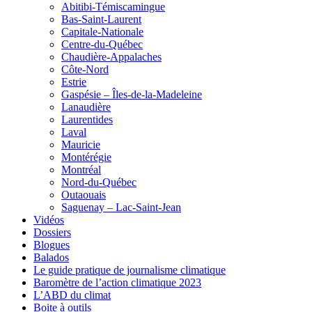
Abitibi-Témiscamingue
Bas-Saint-Laurent
Capitale-Nationale
Centre-du-Québec
Chaudière-Appalaches
Côte-Nord
Estrie
Gaspésie – Îles-de-la-Madeleine
Lanaudière
Laurentides
Laval
Mauricie
Montérégie
Montréal
Nord-du-Québec
Outaouais
Saguenay – Lac-Saint-Jean
Vidéos
Dossiers
Blogues
Balados
Le guide pratique de journalisme climatique
Baromètre de l’action climatique 2023
L’ABD du climat
Boite à outils