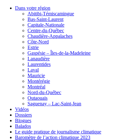
Dans votre région
Abitibi-Témiscamingue
Bas-Saint-Laurent
Capitale-Nationale
Centre-du-Québec
Chaudière-Appalaches
Côte-Nord
Estrie
Gaspésie – Îles-de-la-Madeleine
Lanaudière
Laurentides
Laval
Mauricie
Montérégie
Montréal
Nord-du-Québec
Outaouais
Saguenay – Lac-Saint-Jean
Vidéos
Dossiers
Blogues
Balados
Le guide pratique de journalisme climatique
Baromètre de l’action climatique 2023