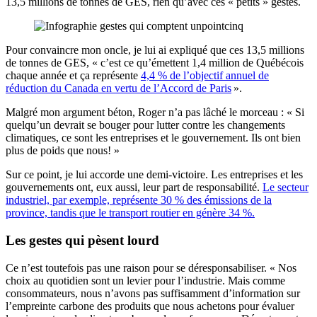
13,5 millions de tonnes de GES, rien qu’avec ces « petits » gestes.
Pour convaincre mon oncle, je lui ai expliqué que ces 13,5 millions
de tonnes de GES, « c’est ce qu’émettent 1,4 million de Québécois
chaque année et ça représente
4,4 % de l’objectif annuel de
réduction du Canada en vertu de l’Accord de Paris
».
Malgré mon argument béton, Roger n’a pas lâché le morceau : « Si
quelqu’un devrait se bouger pour lutter contre les changements
climatiques, ce sont les entreprises et le gouvernement. Ils ont bien
plus de poids que nous! »
Sur ce point, je lui accorde une demi-victoire. Les entreprises et les
gouvernements ont, eux aussi, leur part de responsabilité.
Le secteur
industriel, par exemple, représente 30 % des émissions de la
province, tandis que le transport routier en génère 34 %.
Les gestes qui pèsent lourd
Ce n’est toutefois pas une raison pour se déresponsabiliser. « Nos
choix au quotidien sont un levier pour l’industrie. Mais comme
consommateurs, nous n’avons pas suffisamment d’information sur
l’empreinte carbone des produits que nous achetons pour évaluer