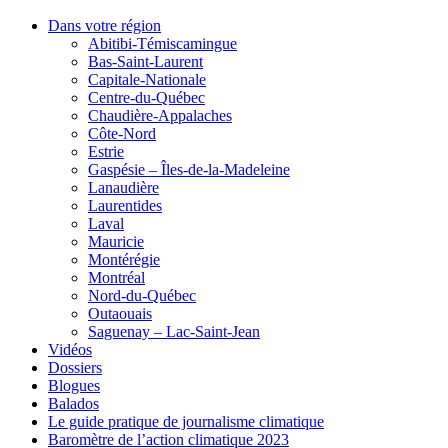
Dans votre région
Abitibi-Témiscamingue
Bas-Saint-Laurent
Capitale-Nationale
Centre-du-Québec
Chaudière-Appalaches
Côte-Nord
Estrie
Gaspésie – Îles-de-la-Madeleine
Lanaudière
Laurentides
Laval
Mauricie
Montérégie
Montréal
Nord-du-Québec
Outaouais
Saguenay – Lac-Saint-Jean
Vidéos
Dossiers
Blogues
Balados
Le guide pratique de journalisme climatique
Baromètre de l’action climatique 2023