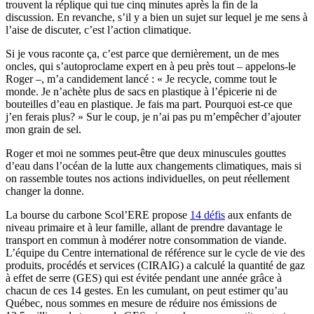
trouvent la réplique qui tue cinq minutes après la fin de la
discussion. En revanche, s’il y a bien un sujet sur lequel je me sens à
l’aise de discuter, c’est l’action climatique.
Si je vous raconte ça, c’est parce que dernièrement, un de mes
oncles, qui s’autoproclame expert en à peu près tout ‒ appelons-le
Roger ‒, m’a candidement lancé : « Je recycle, comme tout le
monde. Je n’achète plus de sacs en plastique à l’épicerie ni de
bouteilles d’eau en plastique. Je fais ma part. Pourquoi est-ce que
j’en ferais plus? » Sur le coup, je n’ai pas pu m’empêcher d’ajouter
mon grain de sel.
Roger et moi ne sommes peut-être que deux minuscules gouttes
d’eau dans l’océan de la lutte aux changements climatiques, mais si
on rassemble toutes nos actions individuelles, on peut réellement
changer la donne.
La bourse du carbone Scol’ERE propose
14 défis
aux enfants de
niveau primaire et à leur famille, allant de prendre davantage le
transport en commun à modérer notre consommation de viande.
L’équipe du Centre international de référence sur le cycle de vie des
produits, procédés et services (CIRAIG) a calculé la quantité de gaz
à effet de serre (GES) qui est évitée pendant une année grâce à
chacun de ces 14 gestes. En les cumulant, on peut estimer qu’au
Québec, nous sommes en mesure de réduire nos émissions de