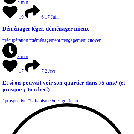
4 min
19
6
17 Juin
Déménager léger, déménager mieux
#récupération
#déménagement
#engagement citoyen
3 min
17
7
2 Avr
Et si on pouvait voir son quartier dans 75 ans? (et
presque y toucher!)
#prospective
#Urbanisme
#design fiction