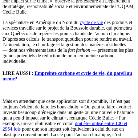
leur impact sur le climat », observe la professeure au Département
de stratégie, responsabilité sociale et environnementale de l’UQAM,
Cécile Bulle.
La spécialiste en Amérique du Nord du
cycle de vie
des produits et
services travaille sur le projet de la Boussole durable, qui permettra
aux Québécois de repérer les points chauds de l’action climatique.
D’après ses calculs, le transport quotidien pour se rendre au travail,
l’alimentation, le chauffage et la gestion des matières résiduelles
— dont nos vêtements issus de la
fast fashion
— présentent les plus
grands potentiels de réduction de notre empreinte carbone
individuelle.
LIRE AUSSI :
Empreinte carbone et cycle de vie, du pareil au
même?
Mais en attendant que cette application soit disponible, il n’est pas
toujours évident de faire les bons choix. « On peut se faire avoir et
investir beaucoup d’énergie dans un geste ou une nouvelle habitude
qui a peu d’impact sur le climat », remarque Cécile Bulle. « Par
exemple, un sac réutilisable en coton
doit être utilisé entre 100 et
2954 fois
pour que son impact soit équivalent à celui du sac en
plastique conventionnel. La clé pour l’action climatique, c’est