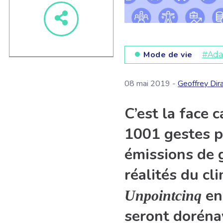
Mode de vie
#Ada
08 mai 2019 -
Geoffrey Dir
C’est la face 
1001 gestes po
émissions de g
réalités du cl
en 
Unpointcinq
seront doréna