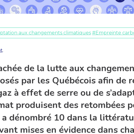
ptation aux changements climatiques
#Empreinte carb
at
,
cachée de la lutte aux changement
sés par les Québécois afin de r
az à effet de serre ou de s’adap
imat produisent des retombées pos
a dénombré 10 dans la littératur
vant mises en évidence dans ch