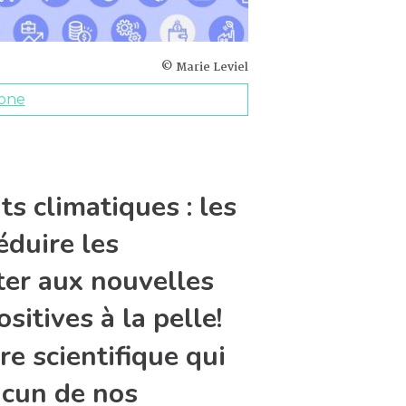
© Marie Leviel
one
s climatiques : les
éduire les
ter aux nouvelles
itives à la pelle!
e scientifique qui
acun de nos