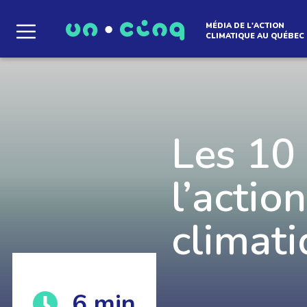
MÉDIA DE L'ACTION
CLIMATIQUE AU QUÉBEC
Le média qui d
l'atmosphère
Les 10
l’acti
climat
Que des solutions concrètes et inspirantes. I
notre infolettre pour découvrir des initiative
qui créent le mouvement.
6
min