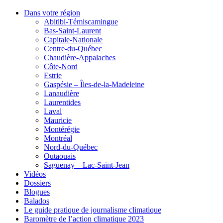
Dans votre région
Abitibi-Témiscamingue
Bas-Saint-Laurent
Capitale-Nationale
Centre-du-Québec
Chaudière-Appalaches
Côte-Nord
Estrie
Gaspésie – Îles-de-la-Madeleine
Lanaudière
Laurentides
Laval
Mauricie
Montérégie
Montréal
Nord-du-Québec
Outaouais
Saguenay – Lac-Saint-Jean
Vidéos
Dossiers
Blogues
Balados
Le guide pratique de journalisme climatique
Baromètre de l’action climatique 2023