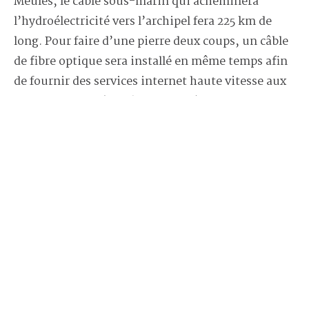
Meules, le câble sous-marin qui acheminera
l’hydroélectricité vers l’archipel fera 225 km de
long. Pour faire d’une pierre deux coups, un câble
de fibre optique sera installé en même temps afin
de fournir des services internet haute vitesse aux
Madelinots. Après qu’Hydro-Québec ait remis en
question une première mouture du projet, cette
fois-ci est la bonne. Les coûts pourraient atteindre
un milliard de dollars d’après les estimations de la
société d’État et les travaux devraient débuter en
2025.