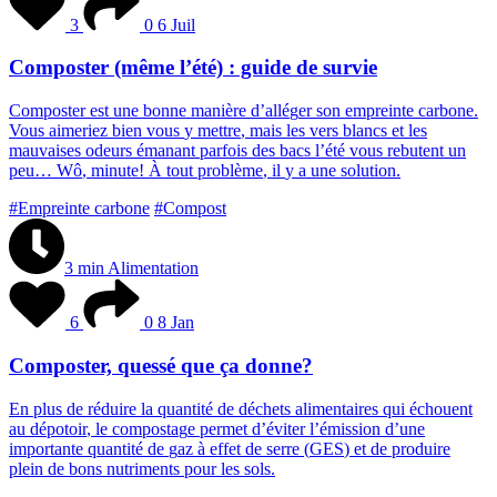
3
0
6 Juil
Composter (même l’été) : guide de survie
C
o
m
p
o
s
t
e
r
e
s
t
u
n
e
b
o
n
n
e
m
a
n
i
è
r
e
d
’
a
l
l
é
g
e
r
s
o
n
e
m
p
r
e
i
n
t
e
c
a
r
b
o
n
e
.
V
o
u
s
a
i
m
e
r
i
e
z
b
i
e
n
v
o
u
s
y
m
e
t
t
r
e
,
m
a
i
s
l
e
s
v
e
r
s
b
l
a
n
c
s
e
t
l
e
s
m
a
u
v
a
i
s
e
s
o
d
e
u
r
s
é
m
a
n
a
n
t
p
a
r
f
o
i
s
d
e
s
b
a
c
s
l
’
é
t
é
v
o
u
s
r
e
b
u
t
e
n
t
u
n
p
e
u
…
W
ô
,
m
i
n
u
t
e
!
À
t
o
u
t
p
r
o
b
l
è
m
e
,
i
l
y
a
u
n
e
s
o
l
u
t
i
o
n
.
#Empreinte carbone
#Compost
3 min
Alimentation
6
0
8 Jan
Composter, quessé que ça donne?
E
n
p
l
u
s
d
e
r
é
d
u
i
r
e
l
a
q
u
a
n
t
i
t
é
d
e
d
é
c
h
e
t
s
a
l
i
m
e
n
t
a
i
r
e
s
q
u
i
é
c
h
o
u
e
n
t
a
u
d
é
p
o
t
o
i
r
,
l
e
c
o
m
p
o
s
t
a
g
e
p
e
r
m
e
t
d
’
é
v
i
t
e
r
l
’
é
m
i
s
s
i
o
n
d
’
u
n
e
i
m
p
o
r
t
a
n
t
e
q
u
a
n
t
i
t
é
d
e
g
a
z
à
e
f
f
e
t
d
e
s
e
r
r
e
(
G
E
S
)
e
t
d
e
p
r
o
d
u
i
r
e
p
l
e
i
n
d
e
b
o
n
s
n
u
t
r
i
m
e
n
t
s
p
o
u
r
l
e
s
s
o
l
s
.