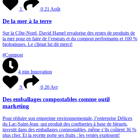
1
0
21 Août
De la mer à la terre
S
u
r
l
a
C
ô
t
e
-
N
o
r
d
,
D
a
v
i
d
H
a
m
e
l
r
e
v
a
l
o
r
i
s
e
d
e
s
r
e
s
t
e
s
d
e
p
r
o
d
u
i
t
s
d
e
l
a
m
e
r
p
o
u
r
e
n
f
a
i
r
e
d
e
l
’
e
n
g
r
a
i
s
e
t
d
u
c
o
m
p
o
s
t
p
e
r
f
o
r
m
a
n
t
s
e
t
1
0
0
%
b
i
o
l
o
g
i
q
u
e
s
.
L
e
c
l
i
m
a
t
l
u
i
d
i
t
m
e
r
c
i
!
#Compost
4 min
Innovation
9
0
20 Avr
Des emballages compostables comme outil
marketing
P
o
u
r
r
é
d
u
i
r
e
s
o
n
e
m
p
r
e
i
n
t
e
e
n
v
i
r
o
n
n
e
m
e
n
t
a
l
e
,
l
’
e
n
t
r
e
p
r
i
s
e
D
é
l
i
c
e
s
d
u
L
a
c
-
S
a
i
n
t
-
J
e
a
n
,
q
u
i
p
r
o
d
u
i
t
d
e
s
c
o
n
f
i
s
e
r
i
e
s
à
b
a
s
e
d
e
b
l
e
u
e
t
s
,
i
n
v
e
s
t
i
t
d
a
n
s
d
e
s
e
m
b
a
l
l
a
g
e
s
c
o
m
p
o
s
t
a
b
l
e
s
,
m
ê
m
e
s
’
i
l
s
c
o
û
t
e
n
t
3
6
%
p
l
u
s
c
h
e
r
.
E
t
l
a
r
e
c
e
t
t
e
p
o
r
t
e
s
e
s
f
r
u
i
t
s
:
l
e
s
v
e
n
t
e
s
e
x
p
l
o
s
e
n
t
!