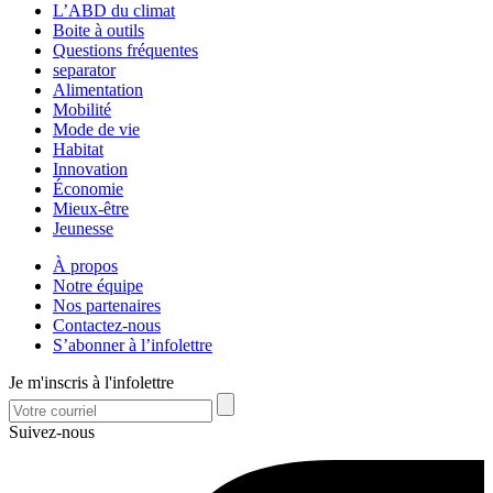
L’ABD du climat
Boite à outils
Questions fréquentes
separator
Alimentation
Mobilité
Mode de vie
Habitat
Innovation
Économie
Mieux-être
Jeunesse
À propos
Notre équipe
Nos partenaires
Contactez-nous
S’abonner à l’infolettre
Je m'inscris à l'infolettre
Suivez-nous