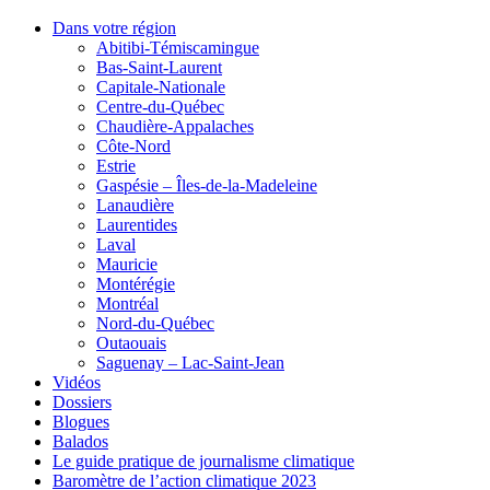
Dans votre région
Abitibi-Témiscamingue
Bas-Saint-Laurent
Capitale-Nationale
Centre-du-Québec
Chaudière-Appalaches
Côte-Nord
Estrie
Gaspésie – Îles-de-la-Madeleine
Lanaudière
Laurentides
Laval
Mauricie
Montérégie
Montréal
Nord-du-Québec
Outaouais
Saguenay – Lac-Saint-Jean
Vidéos
Dossiers
Blogues
Balados
Le guide pratique de journalisme climatique
Baromètre de l’action climatique 2023