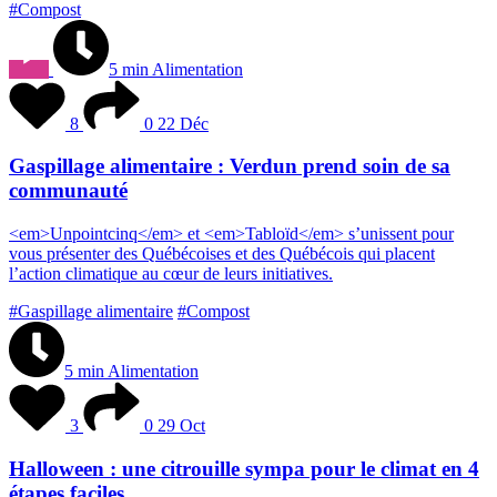
#Compost
5 min
Alimentation
8
0
22 Déc
Gaspillage alimentaire : Verdun prend soin de sa
communauté
<
e
m
>
U
n
p
o
i
n
t
c
i
n
q
<
/
e
m
>
e
t
<
e
m
>
T
a
b
l
o
ï
d
<
/
e
m
>
s
’
u
n
i
s
s
e
n
t
p
o
u
r
v
o
u
s
p
r
é
s
e
n
t
e
r
d
e
s
Q
u
é
b
é
c
o
i
s
e
s
e
t
d
e
s
Q
u
é
b
é
c
o
i
s
q
u
i
p
l
a
c
e
n
t
l
’
a
c
t
i
o
n
c
l
i
m
a
t
i
q
u
e
a
u
c
œ
u
r
d
e
l
e
u
r
s
i
n
i
t
i
a
t
i
v
e
s
.
#Gaspillage alimentaire
#Compost
5 min
Alimentation
3
0
29 Oct
Halloween : une citrouille sympa pour le climat en 4
étapes faciles