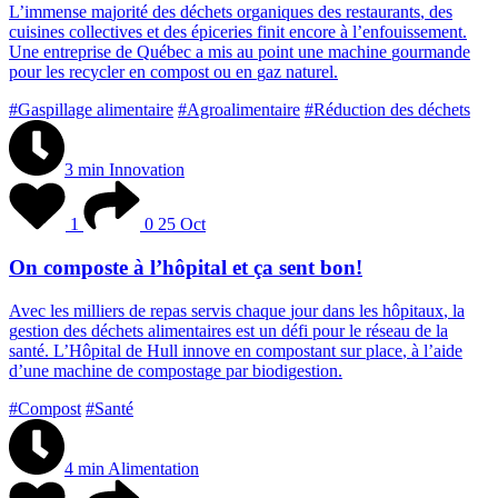
L
’
i
m
m
e
n
s
e
m
a
j
o
r
i
t
é
d
e
s
d
é
c
h
e
t
s
o
r
g
a
n
i
q
u
e
s
d
e
s
r
e
s
t
a
u
r
a
n
t
s
,
d
e
s
c
u
i
s
i
n
e
s
c
o
l
l
e
c
t
i
v
e
s
e
t
d
e
s
é
p
i
c
e
r
i
e
s
f
i
n
i
t
e
n
c
o
r
e
à
l
’
e
n
f
o
u
i
s
s
e
m
e
n
t
.
U
n
e
e
n
t
r
e
p
r
i
s
e
d
e
Q
u
é
b
e
c
a
m
i
s
a
u
p
o
i
n
t
u
n
e
m
a
c
h
i
n
e
g
o
u
r
m
a
n
d
e
p
o
u
r
l
e
s
r
e
c
y
c
l
e
r
e
n
c
o
m
p
o
s
t
o
u
e
n
g
a
z
n
a
t
u
r
e
l
.
#Gaspillage alimentaire
#Agroalimentaire
#Réduction des déchets
3 min
Innovation
1
0
25 Oct
On composte à l’hôpital et ça sent bon!
A
v
e
c
l
e
s
m
i
l
l
i
e
r
s
d
e
r
e
p
a
s
s
e
r
v
i
s
c
h
a
q
u
e
j
o
u
r
d
a
n
s
l
e
s
h
ô
p
i
t
a
u
x
,
l
a
g
e
s
t
i
o
n
d
e
s
d
é
c
h
e
t
s
a
l
i
m
e
n
t
a
i
r
e
s
e
s
t
u
n
d
é
f
i
p
o
u
r
l
e
r
é
s
e
a
u
d
e
l
a
s
a
n
t
é
.
L
’
H
ô
p
i
t
a
l
d
e
H
u
l
l
i
n
n
o
v
e
e
n
c
o
m
p
o
s
t
a
n
t
s
u
r
p
l
a
c
e
,
à
l
’
a
i
d
e
d
’
u
n
e
m
a
c
h
i
n
e
d
e
c
o
m
p
o
s
t
a
g
e
p
a
r
b
i
o
d
i
g
e
s
t
i
o
n
.
#Compost
#Santé
4 min
Alimentation