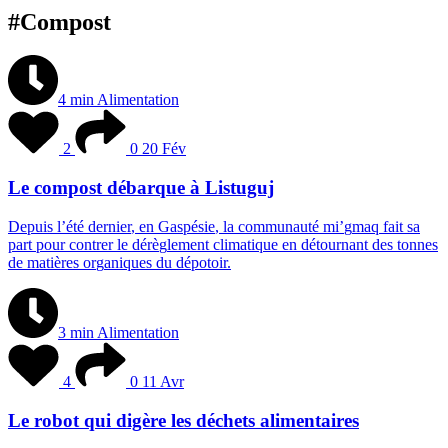
#Compost
4 min
Alimentation
2
0
20 Fév
Le compost débarque à Listuguj
D
e
p
u
i
s
l
’
é
t
é
d
e
r
n
i
e
r
,
e
n
G
a
s
p
é
s
i
e
,
l
a
c
o
m
m
u
n
a
u
t
é
m
i
’
g
m
a
q
f
a
i
t
s
a
p
a
r
t
p
o
u
r
c
o
n
t
r
e
r
l
e
d
é
r
è
g
l
e
m
e
n
t
c
l
i
m
a
t
i
q
u
e
e
n
d
é
t
o
u
r
n
a
n
t
d
e
s
t
o
n
n
e
s
d
e
m
a
t
i
è
r
e
s
o
r
g
a
n
i
q
u
e
s
d
u
d
é
p
o
t
o
i
r
.
3 min
Alimentation
4
0
11 Avr
Le robot qui digère les déchets alimentaires