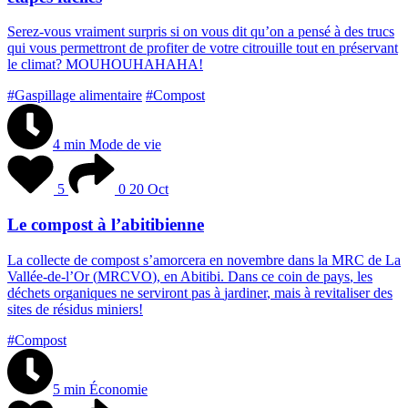
S
e
r
e
z
-
v
o
u
s
v
r
a
i
m
e
n
t
s
u
r
p
r
i
s
s
i
o
n
v
o
u
s
d
i
t
q
u
’
o
n
a
p
e
n
s
é
à
d
e
s
t
r
u
c
s
q
u
i
v
o
u
s
p
e
r
m
e
t
t
r
o
n
t
d
e
p
r
o
f
i
t
e
r
d
e
v
o
t
r
e
c
i
t
r
o
u
i
l
l
e
t
o
u
t
e
n
p
r
é
s
e
r
v
a
n
t
l
e
c
l
i
m
a
t
?
M
O
U
H
O
U
H
A
H
A
H
A
!
#Gaspillage alimentaire
#Compost
4 min
Mode de vie
5
0
20 Oct
Le compost à l’abitibienne
L
a
c
o
l
l
e
c
t
e
d
e
c
o
m
p
o
s
t
s
’
a
m
o
r
c
e
r
a
e
n
n
o
v
e
m
b
r
e
d
a
n
s
l
a
M
R
C
d
e
L
a
V
a
l
l
é
e
-
d
e
-
l
’
O
r
(
M
R
C
V
O
)
,
e
n
A
b
i
t
i
b
i
.
D
a
n
s
c
e
c
o
i
n
d
e
p
a
y
s
,
l
e
s
d
é
c
h
e
t
s
o
r
g
a
n
i
q
u
e
s
n
e
s
e
r
v
i
r
o
n
t
p
a
s
à
j
a
r
d
i
n
e
r
,
m
a
i
s
à
r
e
v
i
t
a
l
i
s
e
r
d
e
s
s
i
t
e
s
d
e
r
é
s
i
d
u
s
m
i
n
i
e
r
s
!
#Compost
5 min
Économie