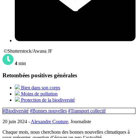
©Shutterstock/Awana JF
4
min
Retombées positives générales
Bien dans son corps
Moins de pollution
Protection de la biodiversité
#Biodiversité
#Bonnes nouvelles
#Transport collectif
20 juin 2024 -
Alexandre Couture
, Journaliste
Chaque mois, nous cherchons des bonnes nouvelles climatiques à
vous présenter, question d’égayer un peu l’actualité