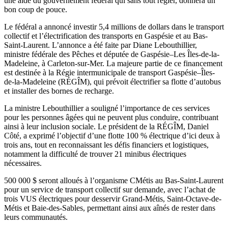
une aide du gouvernement fédéral qui sans tout régler, donnera un
bon coup de pouce.
Le fédéral a annoncé investir 5,4 millions de dollars dans le transport
collectif et l’électrification des transports en Gaspésie et au Bas-
Saint-Laurent. L’annonce a été faite par Diane Lebouthillier,
ministre fédérale des Pêches et députée de Gaspésie–Les Îles-de-la-
Madeleine, à Carleton-sur-Mer. La majeure partie de ce financement
est destinée à la Régie intermunicipale de transport Gaspésie–Îles-
de-la-Madeleine (RÉGÎM), qui prévoit électrifier sa flotte d’autobus
et installer des bornes de recharge.
La ministre Lebouthillier a souligné l’importance de ces services
pour les personnes âgées qui ne peuvent plus conduire, contribuant
ainsi à leur inclusion sociale. Le président de la RÉGÎM, Daniel
Côté, a exprimé l’objectif d’une flotte 100 % électrique d’ici deux à
trois ans, tout en reconnaissant les défis financiers et logistiques,
notamment la difficulté de trouver 21 minibus électriques
nécessaires.
500 000 $ seront alloués à l’organisme CMétis au Bas-Saint-Laurent
pour un service de transport collectif sur demande, avec l’achat de
trois VUS électriques pour desservir Grand-Métis, Saint-Octave-de-
Métis et Baie-des-Sables, permettant ainsi aux aînés de rester dans
leurs communautés.