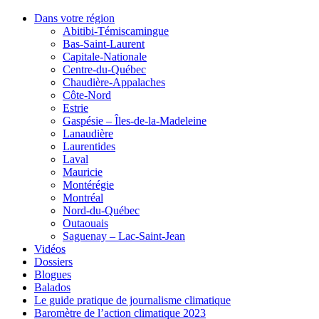
Dans votre région
Abitibi-Témiscamingue
Bas-Saint-Laurent
Capitale-Nationale
Centre-du-Québec
Chaudière-Appalaches
Côte-Nord
Estrie
Gaspésie – Îles-de-la-Madeleine
Lanaudière
Laurentides
Laval
Mauricie
Montérégie
Montréal
Nord-du-Québec
Outaouais
Saguenay – Lac-Saint-Jean
Vidéos
Dossiers
Blogues
Balados
Le guide pratique de journalisme climatique
Baromètre de l’action climatique 2023