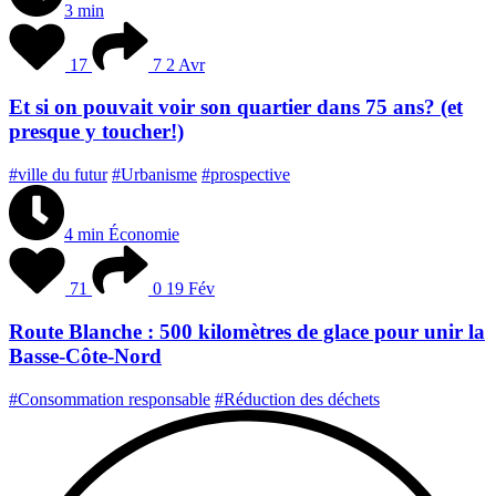
3 min
17
7
2 Avr
Et si on pouvait voir son quartier dans 75 ans? (et
presque y toucher!)
#ville du futur
#Urbanisme
#prospective
4 min
Économie
71
0
19 Fév
Route Blanche : 500 kilomètres de glace pour unir la
Basse-Côte-Nord
#Consommation responsable
#Réduction des déchets