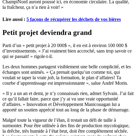
ChampiNord auront poussé ici, en économie circulaire. La qualité,
la fraîcheur, ça n’a rien à voir! »
Lire aussi :
5 façons de récupérer les déchets de vos bières
Petit projet deviendra grand
Parti d’un « petit projet à 20 000$ », il en est à environ 100 000 $
d’investissements. « J’ai vraiment bien accroché, sans trop savoir ce
qui se passait! » rigole-t-il.
Les deux hommes partagent visiblement une belle complicité, et les
échanges sont animés. « Ça prenait quelqu’un comme toi, qui
voulait se taper la vraie
job
, la formation, le plan d’affaires! Ta
courbe d’apprentissage est impressionnante », salue André Morin.
« Il y a un an et demi, je n’y connaissais rien, admet Sylvain. J’ai fait
ce qu’il fallait faire, parce que j’y ai vu une vraie opportunité
d’affaires. » Innovation et Développement Manicouagan lui a
apporté un soutien apprécié tout au long de la phase de démarrage.
Malgré toute la vigueur de l’élan, il restait un défi de taille à
surmonter. Pour être utilisée à des fins de production mycologique,
la drêche, très humide à l’état brut, doit être complètement séchée.