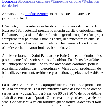
Économie
#Économie circulaire
#Empreinte carbone
#Réduction
des déchets
29 mars 2023 -
Émélie Bernier
, Journaliste de l'Initiative de
journalisme local
D’un côté, un microbrasseur las de voir des tonnes de résidus de
brassage à fort potentiel prendre le chemin du site d’enfouissement.
De l’autre, un passionné de production agricole en quête d’un projet
entrepreneurial palpitant. Entre les deux, une rencontre fructueuse,
sous le signe de l’économie circulaire. Bienvenue à Baie-Comeau,
où bière et champignon font très bon ménage!
À la Microbrasserie Saint-Pancrace de Baie-Comeau, l’équipe n’est
pas du genre à s’asseoir sur… son houblon. En 10 ans, les affaires
de l’entreprise ont suivi une courbe ascendante constante, pour le
plus grand bonheur des « bièrophiles ». Mais qui dit production de
bière dit, évidemment, résidus de production, appelés aussi « drêche
».
La bande d’André Morin, copropriétaire et directeur de production
de la microbrasserie, s’est vite retrouvée avec des tonnes de drêche
sur les bras. « Jusqu’à il y a 5 ans, de 80 % à 90 % de notre drêche
allait directement au dépotoir. On trouvait que ça n’avait pas de bon
sens. Connaissant la valeur nutritive qui se trouve là-dedans et tout