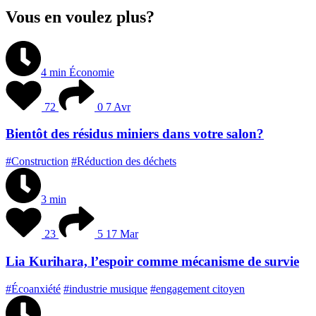
Vous en voulez plus?
4 min
Économie
72
0
7 Avr
Bientôt des résidus miniers dans votre salon?
#Construction
#Réduction des déchets
3 min
23
5
17 Mar
Lia Kurihara, l’espoir comme mécanisme de survie
#Écoanxiété
#industrie musique
#engagement citoyen