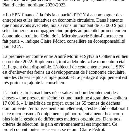
Plan d’action nordique 2020-2023.
« La SPN finance à la fois la capacité d’ECN à accompagner des
entreprises et les initiatives en économie circulaire. Dans l’entente
que nous avons avec elle, nous avons un montant de 75 000 $ pour
sélectionner et accompagner cinq projets au potentiel prometteur en
économie circulaire. Celui de la Microbrasserie Saint-Pancrace en
fait partie », indique Claire Pédrot, conseillère en écoresponsabilité
pour ECN.
La première rencontre entre André Morin et Sylvain Collier a eu lieu
en octobre 2022. Rapidement, tout a déboulé. « Le momentum était
là, l’argent était disponible. L’objectif de cette entente avec la SPN
est d’enlever des freins au développement de l’économie circulaire,
faire les choses le plus simple possible! Le partage d’équipement est
très porteur », ajoute la conseillère.
L’achat des trois machines nécessaires au bon déroulement des
choses – une presse, un séchoir et une machine à granules – coûtera
17 000 $. « L’intérêt de ce projet, outre les 55 tonnes de déchets
dont on évite l’enfouissement annuellement, c’est le côté collaboratif
et ce microcosme d’équipements qui pourraient amener beaucoup
plus loin la gestion de différentes matières organiques. Dans nos
critères de sélection, le gain environnemental est important. Ce
projet cochait toutes les cases », se réjouit Claire Pédrot.