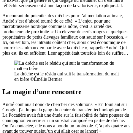
le lixiviat que ça génère et qui dégage du méthane, on s’est mis à
réfléchir sérieusement à une façon de la valoriser », explique-t-il.
Au courant du potentiel des drêches pour l’alimentation animale,
André s’est d’abord tourné de ce côté. « L’enjeu pour une
microbrasserie nordique comme la nôtre, c’est la rareté des
producteurs de proximité. » Un éleveur de cerfs rouges et quelques
propriétaires de petits élevages familiaux ont sauté sur l’occasion. «
Ici, on est loin, les intrants coûtent cher, alors c’est économique de
nourrir les animaux en partie avec la drêche », rappelle André. Qui
plus est, ils en raffolent. Leur appétit était toutefois loin de suffire…
La drêche est le résidu qui suit la transformation du malt
en bière ©Émélie Bernier
La magie d’une rencontre
André continuait donc de chercher des solutions. « En fouillant sur
Google, j’ai lu que la gang du centre de transfert technologique de
La Pocatière avait fait une étude sur la faisabilité de faire pousser du
champignon en serre sur un substrat composé en partie de drêche.
On l’a contactée, elle nous a pondu un protocole. Ç’a pris quatre ans
avant de trouver quelqu’un qui allait oser se lancer! »