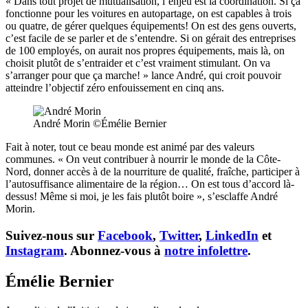
« Dans tout projet de mutualisation, l’enjeu est la coordination. Si ça
fonctionne pour les voitures en autopartage, on est capables à trois
ou quatre, de gérer quelques équipements! On est des gens ouverts,
c’est facile de se parler et de s’entendre. Si on gérait des entreprises
de 100 employés, on aurait nos propres équipements, mais là, on
choisit plutôt de s’entraider et c’est vraiment stimulant. On va
s’arranger pour que ça marche! » lance André, qui croit pouvoir
atteindre l’objectif zéro enfouissement en cinq ans.
André Morin ©Émélie Bernier
Fait à noter, tout ce beau monde est animé par des valeurs
communes. « On veut contribuer à nourrir le monde de la Côte-
Nord, donner accès à de la nourriture de qualité, fraîche, participer à
l’autosuffisance alimentaire de la région… On est tous d’accord là-
dessus! Même si moi, je les fais plutôt boire », s’esclaffe André
Morin.
Suivez-nous sur
Facebook
,
Twitter
,
LinkedIn
et
Instagram
. Abonnez-vous à
notre infolettre
.
Émélie Bernier