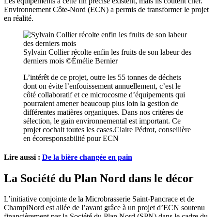
Les équipements à cette fin précise existent, mais ils coûtent cher.
Environnement Côte-Nord (ECN) a permis de transformer le projet
en réalité.
Sylvain Collier récolte enfin les fruits de son labeur des
derniers mois ©Émélie Bernier
L’intérêt de ce projet, outre les 55 tonnes de déchets
dont on évite l’enfouissement annuellement, c’est le
côté collaboratif et ce microcosme d’équipements qui
pourraient amener beaucoup plus loin la gestion de
différentes matières organiques. Dans nos critères de
sélection, le gain environnemental est important. Ce
projet cochait toutes les cases.
Claire Pédrot, conseillère
en écoresponsabilité pour ECN
Lire aussi :
De la bière changée en pain
La Société du Plan Nord dans le décor
L’initiative conjointe de la Microbrasserie Saint-Pancrace et de
ChampiNord est allée de l’avant grâce à un projet d’ECN soutenu
financièrement par la Société du Plan Nord (SPN) dans le cadre du