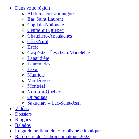
Dans votre région
Abitibi-Témiscamingue
Bas-Saint-Laurent
Capitale-Nationale
Centre-du-Québec
Chaudière-Appalaches
Côte-Nord
Estrie
Gaspésie – Îles-de-la-Madeleine
Lanaudière
Laurentides
Laval
Mauricie
Montérégie
Montréal
Nord-du-Québec
Outaouais
Saguenay – Lac-Saint-Jean
Vidéos
Dossiers
Blogues
Balados
Le guide pratique de journalisme climatique
Baromètre de l’action climatique 2023