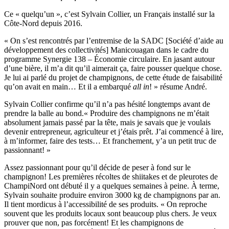
Ce « quelqu’un », c’est Sylvain Collier, un Français installé sur la
Côte-Nord depuis 2016.
« On s’est rencontrés par l’entremise de la SADC [Société d’aide au
développement des collectivités] Manicouagan dans le cadre du
programme Synergie 138 – Économie circulaire. En jasant autour
d’une bière, il m’a dit qu’il aimerait ça, faire pousser quelque chose.
Je lui ai parlé du projet de champignons, de cette étude de faisabilité
qu’on avait en main… Et il a embarqué
all in
! » résume André.
Sylvain Collier confirme qu’il n’a pas hésité longtemps avant de
prendre la balle au bond.« Produire des champignons ne m’était
absolument jamais passé par la tête, mais je savais que je voulais
devenir entrepreneur, agriculteur et j’étais prêt. J’ai commencé à lire,
à m’informer, faire des tests… Et franchement, y’a un petit truc de
passionnant! »
Assez passionnant pour qu’il décide de peser à fond sur le
champignon! Les premières récoltes de shiitakes et de pleurotes de
ChampiNord ont débuté il y a quelques semaines à peine. À terme,
Sylvain souhaite produire environ 3000 kg de champignons par an.
Il tient mordicus à l’accessibilité de ses produits. « On reproche
souvent que les produits locaux sont beaucoup plus chers. Je veux
prouver que non, pas forcément! Et les champignons de