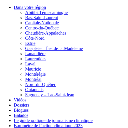
Dans votre région
Abitibi-Témiscamingue
Bas-Saint-Laurent
Capitale-Nationale
Centre-du-Québec
Chaudière-Appalaches
Côte-Nord
Estrie
Gaspésie – Îles-de-la-Madeleine
Lanaudière
Laurentides
Laval
Mauricie
Montérégie
Montréal
Nord-du-Québec
Outaouais
Saguenay – Lac-Saint-Jean
Vidéos
Dossiers
Blogues
Balados
Le guide pratique de journalisme climatique
Baromètre de l’action climatique 2023