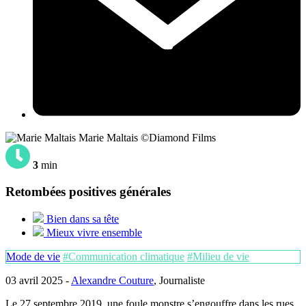
Marie Maltais ©Diamond Films
3
min
Retombées positives générales
Bien dans sa tête
Mieux vivre ensemble
Mode de vie
#Communication climatique
#Milieu de vie
03 avril 2025 -
Alexandre Couture
, Journaliste
Le 27 septembre 2019, une foule monstre s’engouffre dans les rues