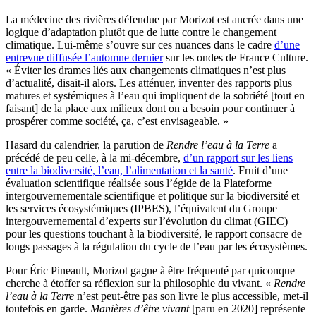
La médecine des rivières défendue par Morizot est ancrée dans une
logique d’adaptation plutôt que de lutte contre le changement
climatique. Lui-même s’ouvre sur ces nuances dans le cadre
d’une
entrevue diffusée l’automne dernier
sur les ondes de France Culture.
« Éviter les drames liés aux changements climatiques n’est plus
d’actualité, disait-il alors. Les atténuer, inventer des rapports plus
matures et systémiques à l’eau qui impliquent de la sobriété [tout en
faisant] de la place aux milieux dont on a besoin pour continuer à
prospérer comme société, ça, c’est envisageable. »
Hasard du calendrier, la parution de
Rendre l’eau à la Terre
a
précédé de peu celle, à la mi-décembre,
d’un rapport sur les liens
entre la biodiversité, l’eau, l’alimentation et la santé
. Fruit d’une
évaluation scientifique réalisée sous l’égide de la Plateforme
intergouvernementale scientifique et politique sur la biodiversité et
les services écosystémiques (IPBES), l’équivalent du Groupe
intergouvernemental d’experts sur l’évolution du climat (GIEC)
pour les questions touchant à la biodiversité, le rapport consacre de
longs passages à la régulation du cycle de l’eau par les écosystèmes.
Pour Éric Pineault, Morizot gagne à être fréquenté par quiconque
cherche à étoffer sa réflexion sur la philosophie du vivant. «
Rendre
l’eau à la Terre
n’est peut-être pas son livre le plus accessible, met-il
toutefois en garde.
Manières d’être vivant
[paru en 2020] représente