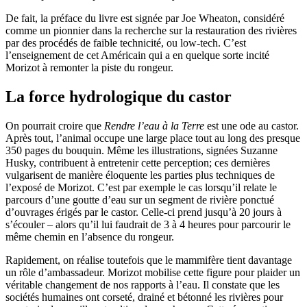
De fait, la préface du livre est signée par Joe Wheaton, considéré
comme un pionnier dans la recherche sur la restauration des rivières
par des procédés de faible technicité, ou low-tech. C’est
l’enseignement de cet Américain qui a en quelque sorte incité
Morizot à remonter la piste du rongeur.
La force hydrologique du castor
On pourrait croire que
Rendre l’eau à la Terre
est une ode au castor.
Après tout, l’animal occupe une large place tout au long des presque
350 pages du bouquin. Même les illustrations, signées Suzanne
Husky, contribuent à entretenir cette perception; ces dernières
vulgarisent de manière éloquente les parties plus techniques de
l’exposé de Morizot. C’est par exemple le cas lorsqu’il relate le
parcours d’une goutte d’eau sur un segment de rivière ponctué
d’ouvrages érigés par le castor. Celle-ci prend jusqu’à 20 jours à
s’écouler – alors qu’il lui faudrait de 3 à 4 heures pour parcourir le
même chemin en l’absence du rongeur.
Rapidement, on réalise toutefois que le mammifère tient davantage
un rôle d’ambassadeur. Morizot mobilise cette figure pour plaider un
véritable changement de nos rapports à l’eau. Il constate que les
sociétés humaines ont corseté, drainé et bétonné les rivières pour