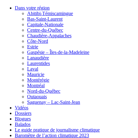
Dans votre région
Abitibi-Témiscamingue
Bas-Saint-Laurent
Capitale-Nationale
Centre-du-Québec
Chaudière-Appalaches
Côte-Nord
Estrie
Gaspésie – Îles-de-la-Madeleine
Lanaudière
Laurentides
Laval
Mauricie
Montérégie
Montréal
Nord-du-Québec
Outaouais
Saguenay – Lac-Saint-Jean
Vidéos
Dossiers
Blogues
Balados
Le guide pratique de journalisme climatique
Baromètre de l’action climatique 2023