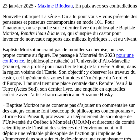
23 janvier 2025 -
Maxime Bilodeau
, En paix avec ses contradictions
Nouvelle rubrique! La série « On a lu pour vous » vous présente des
penseuses et penseurs contemporains en mode 101. Pour
l’inaugurer, on se penche sur le dernier livre du philosophe Baptiste
Morizot,
Rendre l’eau à la terre
, qui s’inspire du castor pour
inventer de nouveaux rapports aux milieux hydriques… et au vivant.
Baptiste Morizot ne craint pas de mouiller sa chemise, au sens
propre comme au figuré. De passage à Montréal fin 2023
pour une
conférence
, le philosophe rattaché à l’Université d’Aix-Marseille
(France), en a profité pour marcher le long de la rivière Sutton, dans
la région voisine de l’Estrie. Son objectif : y observer les travaux du
castor, cet ingénieur des zones humides d’Amérique du Nord et
d’Europe. L’animal tient une place centrale dans Rendre l’eau à la
Terre (Actes Sud), son dernier livre, une enquête en aquarelles
coécrite avec l’artiste franco-américaine Suzanne Husky.
« Baptiste Morizot ne se contente pas d’ajouter un commentaire sur
des auteurs comme font beaucoup de philosophes contemporains »,
affirme Éric Pineault, professeur au Département de sociologie de
l’Université du Québec à Montréal (UQAM) et directeur du comité
scientifique de l’Institut des sciences de l’environnement. « Il
déploie une véritable philosophie de l’action qui implique de
s’immerger dans son sujet et de développer une connaissance très