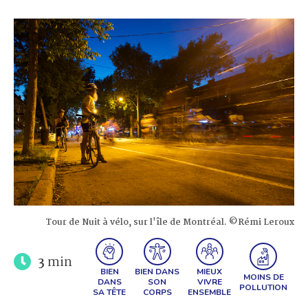
Tour de Nuit à vélo, sur l'île de Montréal. ©Rémi Leroux
3
min
BIEN
BIEN DANS
MIEUX
MOINS DE
DANS
SON
VIVRE
POLLUTION
SA TÊTE
CORPS
ENSEMBLE