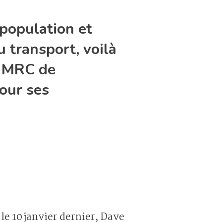
population et
u transport, voilà
a MRC de
our ses
 le 10 janvier dernier, Dave