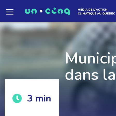
MÉDIA DE L'ACTION
CLIMATIQUE AU QUÉBEC
Le média qui d
l'atmosphère
Municip
dans l
Que des solutions concrètes et inspirantes. I
3
min
notre infolettre pour découvrir des initiative
qui créent le mouvement.