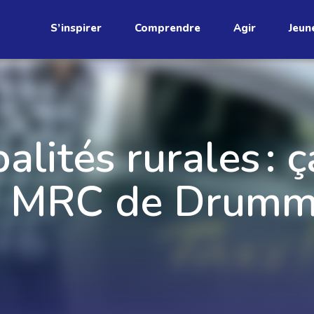
S’inspirer
Comprendre
Agir
Jeun
étend
alités rurales : ç
a MRC de Drumm
Découvrez
infolettre!
ci au Québec. Abonnez-vous à
s prometteuses et des gestes