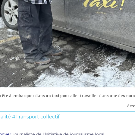
ête à embarquer dans un taxi pour aller travailler dans une des mu
des
alité
#Transport collectif
noyer
, journaliste de l'Initiative de journalisme local