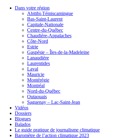
Dans votre région
Abitibi-Témiscamingue
Bas-Saint-Laurent
Capitale-Nationale
Centre-du-Québec
Chaudière-Appalaches
Côte-Nord
Estrie
Gaspésie – Îles-de-la-Madeleine
Lanaudière
Laurentides
Laval
Mauricie
Montérégie
Montréal
Nord-du-Québec
Outaouais
Saguenay – Lac-Saint-Jean
Vidéos
Dossiers
Blogues
Balados
Le guide pratique de journalisme climatique
Baromètre de l’action climatique 2023