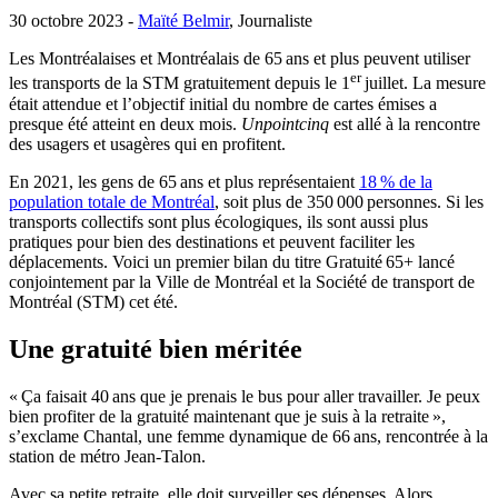
30 octobre 2023 -
Maïté Belmir
, Journaliste
Les Montréalaises et Montréalais de 65 ans et plus peuvent utiliser
er
les transports de la STM gratuitement depuis le 1
juillet. La mesure
était attendue et l’objectif initial du nombre de cartes émises a
presque été atteint en deux mois.
Unpointcinq
est allé à la rencontre
des usagers et usagères qui en profitent.
En 2021, les gens de 65 ans et plus représentaient
18 % de la
population totale de Montréal
, soit plus de 350 000 personnes. Si les
transports collectifs sont plus écologiques, ils sont aussi plus
pratiques pour bien des destinations et peuvent faciliter les
déplacements. Voici un premier bilan du titre Gratuité 65+ lancé
conjointement par la Ville de Montréal et la Société de transport de
Montréal (STM) cet été.
Une gratuité bien méritée
« Ça faisait 40 ans que je prenais le bus pour aller travailler. Je peux
bien profiter de la gratuité maintenant que je suis à la retraite »,
s’exclame Chantal, une femme dynamique de 66 ans, rencontrée à la
station de métro Jean-Talon.
Avec sa petite retraite, elle doit surveiller ses dépenses. Alors,