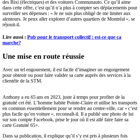
des Bixi (électriques) et des voitures Communauto. Ce qu’il aime
dans cette offre, c’est qu’il n’a plus à compter ses déplacements pour
surveiller ses dépenses : « Je ne suis plus obligé de me limiter aux
alentours. Je peux aller explorer d’autres quartiers de Montréal », se
réjouit-il.
Lire aussi :
Pub pour le transport collectif : est-ce que ça
marche?
Une mise en route réussie
Avec un tel engouement, il est facile d’imaginer un engorgement
pour obtenir ou pour faire valider sa carte auprès des services à la
clientèle de la STM.
Anthony a eu 65 ans en 2023, juste à temps pour profiter de la
gratuité cet été. L’homme habite Pointe-Claire et utilise les transports
en commun essentiellement pour se rendre au centre-ville, car « c’est
plus facile qu’en voiture », reconnaît-il. Il a publié une photo de lui
sur son compte Facebook, prise le jour où il est allé faire faire sa
carte Gratuité 65+.
Dans sa publication, il explique qu’il s’y est pris à plusieurs fois