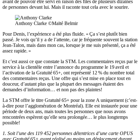
avant de pouvoir être servi en raison des files de plusieurs dizaines
de personnes devant lui. Mais il raconte tout cela avec le sourire.
Anthony Clarke ©Maïté Belmir
Pour Denis, l’expérience a été plus fluide. « Ça s’est plutôt bien
passé. Je vois qu’il y a de l’attente, car je fréquente souvent la station
Jean-Talon, mais dans mon cas, lorsque je me suis présenté, ça a été
assez rapide. »
Et c’est aussi ce que constate la STM. Les commentaires reçus par le
service à la clientèle entre l’annonce du programme le 19 avril et
l’activation de la Gratuité 65+, ont représenté 12 % du nombre total
des commentaires reçus. Une offre qui s’est mise en place tout en
douceur, d’autant plus que la plupart des messages étaient des
demandes d’information… et non pas des plaintes!
La STM offre le titre Gratuité 65+ ​​​​pour la zone A uniquement (c’est-
à-dire pour l’agglomération de Montréal). Elle est instaurée ​​​​pour une
période de deux ans, mais toutes les personnes que nous avons
rencontrées espèrent qu’elle sera prolongée… le plus longtemps
possible!
1. Soit l’une des 119 452 personnes détentrices d’une carte OPUS
avec Gratuité 65+ ayant réalisé au moins un déplacement durant