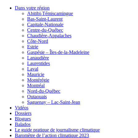
Dans votre région
Abitibi-Témiscamingue
Bas-Saint-Laurent
Capitale-Nationale
Centre-du-Québec
Chaudière-Appalaches
Côte-Nord
Estrie
Gaspésie – Îles-de-la-Madeleine
Lanaudière
Laurentides
Laval
Mauricie
Montérégie
Montréal
Nord-du-Québec
Outaouais
Saguenay – Lac-Saint-Jean
Vidéos
Dossiers
Blogues
Balados
Le guide pratique de journalisme climatique
Baromètre de l’action climatique 2023