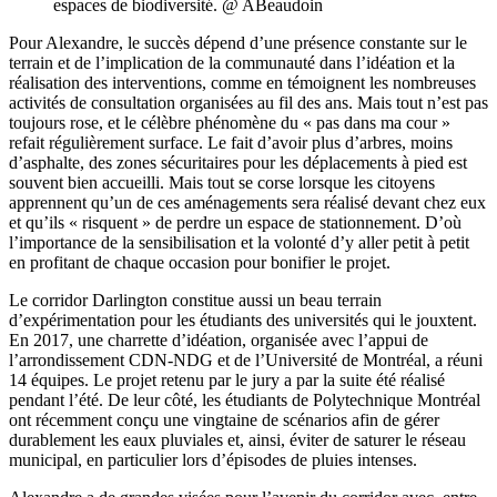
espaces de biodiversité. @ ABeaudoin
Pour Alexandre, le succès dépend d’une présence constante sur le
terrain et de l’implication de la communauté dans l’idéation et la
réalisation des interventions, comme en témoignent les nombreuses
activités de consultation organisées au fil des ans. Mais tout n’est pas
toujours rose, et le célèbre phénomène du « pas dans ma cour »
refait régulièrement surface. Le fait d’avoir plus d’arbres, moins
d’asphalte, des zones sécuritaires pour les déplacements à pied est
souvent bien accueilli. Mais tout se corse lorsque les citoyens
apprennent qu’un de ces aménagements sera réalisé devant chez eux
et qu’ils « risquent » de perdre un espace de stationnement. D’où
l’importance de la sensibilisation et la volonté d’y aller petit à petit
en profitant de chaque occasion pour bonifier le projet.
Le corridor Darlington constitue aussi un beau terrain
d’expérimentation pour les étudiants des universités qui le jouxtent.
En 2017, une charrette d’idéation, organisée avec l’appui de
l’arrondissement CDN-NDG et de l’Université de Montréal, a réuni
14 équipes. Le projet retenu par le jury a par la suite été réalisé
pendant l’été. De leur côté, les étudiants de Polytechnique Montréal
ont récemment conçu une vingtaine de scénarios afin de gérer
durablement les eaux pluviales et, ainsi, éviter de saturer le réseau
municipal, en particulier lors d’épisodes de pluies intenses.