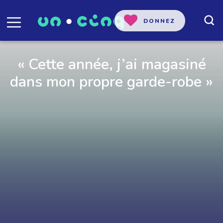
DONNEZ
« Cette année, j’ai magasiné
dans mon propre garde-robe »