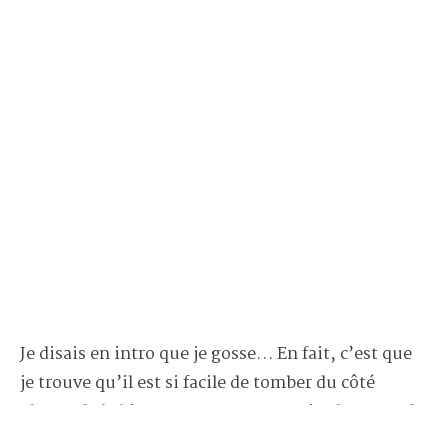
Je disais en intro que je gosse… En fait, c’est que
je trouve qu’il est si facile de tomber du côté
obscur de la bien-pensance. Je ne sais plus quand
il est préférable de parler ou de se taire, d’analyser