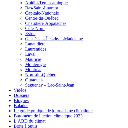
Abitibi-Témiscamingue
Bas-Saint-Laurent
Capitale-Nationale
Centre-du-Québec
Chaudière-Appalaches
Côte-Nord
Estrie
Gaspésie – Îles-de-la-Madeleine
Lanaudière
Laurentides
Laval
Mauricie
Montérégie
Montréal
Nord-du-Québec
Outaouais
Saguenay – Lac-Saint-Jean
Vidéos
Dossiers
Blogues
Balados
Le guide pratique de journalisme climatique
Baromètre de l’action climatique 2023
L’ABD du climat
Boite à outils