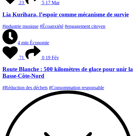
23
5
17 Mar
Lia Kurihara, l’espoir comme mécanisme de survie
#industrie musique
#Écoanxiété
#engagement citoyen
4 min
Économie
71
0
19 Fév
Route Blanche : 500 kilomètres de glace pour unir la
Basse-Côte-Nord
#Réduction des déchets
#Consommation responsable