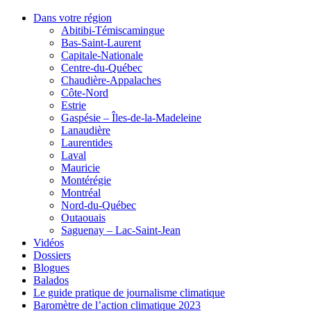
Dans votre région
Abitibi-Témiscamingue
Bas-Saint-Laurent
Capitale-Nationale
Centre-du-Québec
Chaudière-Appalaches
Côte-Nord
Estrie
Gaspésie – Îles-de-la-Madeleine
Lanaudière
Laurentides
Laval
Mauricie
Montérégie
Montréal
Nord-du-Québec
Outaouais
Saguenay – Lac-Saint-Jean
Vidéos
Dossiers
Blogues
Balados
Le guide pratique de journalisme climatique
Baromètre de l’action climatique 2023