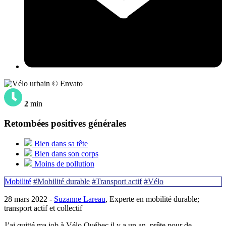
© Envato
2
min
Retombées positives générales
Bien dans sa tête
Bien dans son corps
Moins de pollution
Mobilité
#Mobilité durable
#Transport actif
#Vélo
28 mars 2022 -
Suzanne Lareau
, Experte en mobilité durable;
transport actif et collectif
J’ai quitté ma job à Vélo Québec il y a un an, prête pour de