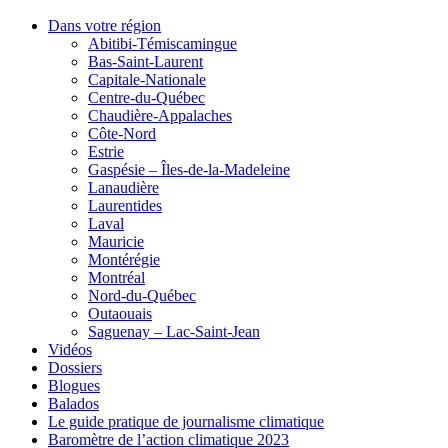
Dans votre région
Abitibi-Témiscamingue
Bas-Saint-Laurent
Capitale-Nationale
Centre-du-Québec
Chaudière-Appalaches
Côte-Nord
Estrie
Gaspésie – Îles-de-la-Madeleine
Lanaudière
Laurentides
Laval
Mauricie
Montérégie
Montréal
Nord-du-Québec
Outaouais
Saguenay – Lac-Saint-Jean
Vidéos
Dossiers
Blogues
Balados
Le guide pratique de journalisme climatique
Baromètre de l’action climatique 2023