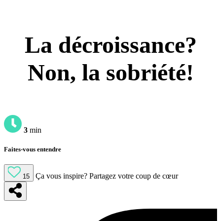
La décroissance?
Non, la sobriété!
3
min
Faites-vous entendre
Ça vous inspire?
Partagez votre coup de cœur
15