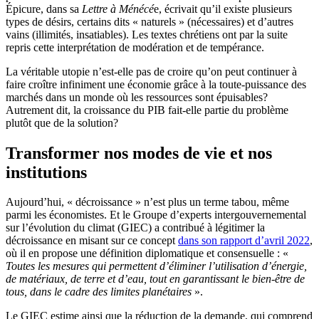
Épicure, dans sa
Lettre à Ménécé
e, écrivait qu’il existe plusieurs
types de désirs, certains dits « naturels » (nécessaires) et d’autres
vains (illimités, insatiables). Les textes chrétiens ont par la suite
repris cette interprétation de modération et de tempérance.
La véritable utopie n’est-elle pas de croire qu’on peut continuer à
faire croître infiniment une économie grâce à la toute-puissance des
marchés dans un monde où les ressources sont épuisables?
Autrement dit, la croissance du PIB fait-elle partie du problème
plutôt que de la solution?
Transformer nos modes de vie et nos
institutions
Aujourd’hui, « décroissance » n’est plus un terme tabou, même
parmi les économistes. Et le Groupe d’experts intergouvernemental
sur l’évolution du climat (GIEC) a contribué à légitimer la
décroissance en misant sur ce concept
dans son rapport d’avril 2022
,
où il en propose une définition diplomatique et consensuelle : «
Toutes les mesures qui permettent d’éliminer l’utilisation d’énergie,
de matériaux, de terre et d’eau, tout en garantissant le bien-être de
tous, dans le cadre des limites planétaires
».
Le GIEC estime ainsi que la réduction de la demande, qui comprend