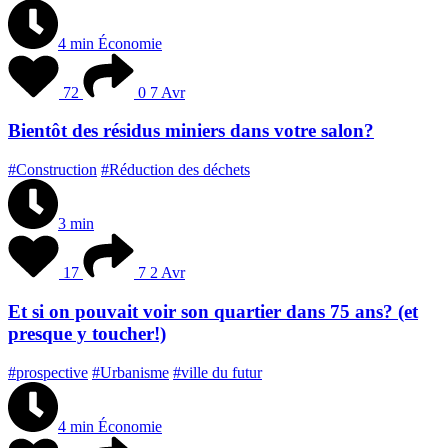
4 min
Économie
72
0
7 Avr
Bientôt des résidus miniers dans votre salon?
#Construction
#Réduction des déchets
3 min
17
7
2 Avr
Et si on pouvait voir son quartier dans 75 ans? (et
presque y toucher!)
#prospective
#Urbanisme
#ville du futur
4 min
Économie