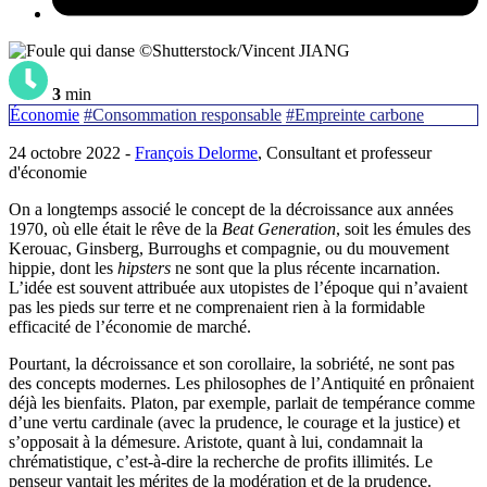
©Shutterstock/Vincent JIANG
3
min
Économie
#Consommation responsable
#Empreinte carbone
24 octobre 2022 -
François Delorme
, Consultant et professeur
d'économie
On a longtemps associé le concept de la décroissance aux années
1970, où elle était le rêve de la
Beat
Generation
, soit les émules des
Kerouac, Ginsberg, Burroughs et compagnie, ou du mouvement
hippie, dont les
hipsters
ne sont que la plus récente incarnation.
L’idée est souvent attribuée aux utopistes de l’époque qui n’avaient
pas les pieds sur terre et ne comprenaient rien à la formidable
efficacité de l’économie de marché.
Pourtant, la décroissance et son corollaire, la sobriété, ne sont pas
des concepts modernes. Les philosophes de l’Antiquité en prônaient
déjà les bienfaits. Platon, par exemple, parlait de tempérance comme
d’une vertu cardinale (avec la prudence, le courage et la justice) et
s’opposait à la démesure. Aristote, quant à lui, condamnait la
chrématistique, c’est-à-dire la recherche de profits illimités. Le
penseur vantait les mérites de la modération et de la prudence.