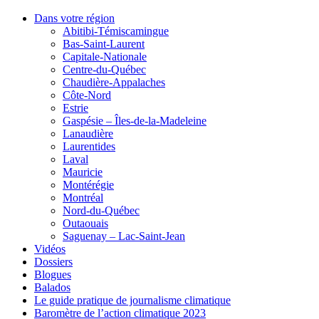
Dans votre région
Abitibi-Témiscamingue
Bas-Saint-Laurent
Capitale-Nationale
Centre-du-Québec
Chaudière-Appalaches
Côte-Nord
Estrie
Gaspésie – Îles-de-la-Madeleine
Lanaudière
Laurentides
Laval
Mauricie
Montérégie
Montréal
Nord-du-Québec
Outaouais
Saguenay – Lac-Saint-Jean
Vidéos
Dossiers
Blogues
Balados
Le guide pratique de journalisme climatique
Baromètre de l’action climatique 2023