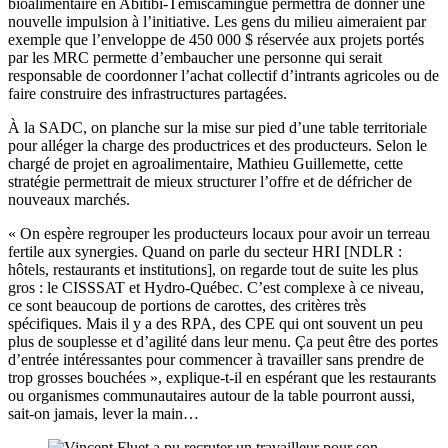
bioalimentaire en Abitibi-Témiscamingue permettra de donner une
nouvelle impulsion à l’initiative. Les gens du milieu aimeraient par
exemple que l’enveloppe de 450 000 $ réservée aux projets portés
par les MRC permette d’embaucher une personne qui serait
responsable de coordonner l’achat collectif d’intrants agricoles ou de
faire construire des infrastructures partagées.
À la SADC, on planche sur la mise sur pied d’une table territoriale
pour alléger la charge des productrices et des producteurs. Selon le
chargé de projet en agroalimentaire, Mathieu Guillemette, cette
stratégie permettrait de mieux structurer l’offre et de défricher de
nouveaux marchés.
« On espère regrouper les producteurs locaux pour avoir un terreau
fertile aux synergies. Quand on parle du secteur HRI [NDLR :
hôtels, restaurants et institutions], on regarde tout de suite les plus
gros : le CISSSAT et Hydro-Québec. C’est complexe à ce niveau,
ce sont beaucoup de portions de carottes, des critères très
spécifiques. Mais il y a des RPA, des CPE qui ont souvent un peu
plus de souplesse et d’agilité dans leur menu. Ça peut être des portes
d’entrée intéressantes pour commencer à travailler sans prendre de
trop grosses bouchées », explique-t-il en espérant que les restaurants
ou organismes communautaires autour de la table pourront aussi,
sait-on jamais, lever la main…