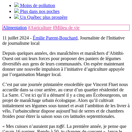
Moins de pollution
Plus dans nos poches
Un Québec plus prospère
Alimentation
#Agriculture
#Milieu de vie
11 juillet 2024 -
Émilie Parent-Bouchard
, Journaliste de l'Initiative
de journalisme local
Depuis quelques années, des maraîchères et maraîchers d’Abitibi-
Ouest ont uni leurs forces pour proposer des paniers de légumes
diversifiés aux gens de leurs communautés. On espère maintenant
donner une nouvelle impulsion à l’initiative d’agriculture appuyée
par l’organisation Manger local.
C’est par une journée printanière ensoleillée que Vincent Fluet nous
accueille dans sa cour arrière, au cœur d’un quartier résidentiel de
La Sarre. C’est ici qu’il a démarré il y a cinq ans Écobourgeons, un
projet de maraîchage urbain écologique. Alors qu’il cultivait
initialement ses légumes sous tunnel et avait l’ambition de les livrer à
vélo, l’urbainculteur dispose aujourd’hui de serres et de chambres
froides pour étirer la saison sous ces latitudes septentrionales.
« Mes cuisses n’auraient pas
toffé
. La première année, je pense que
j’avais 16 paniers. Rendu à 50, tu changes de concept », lance le