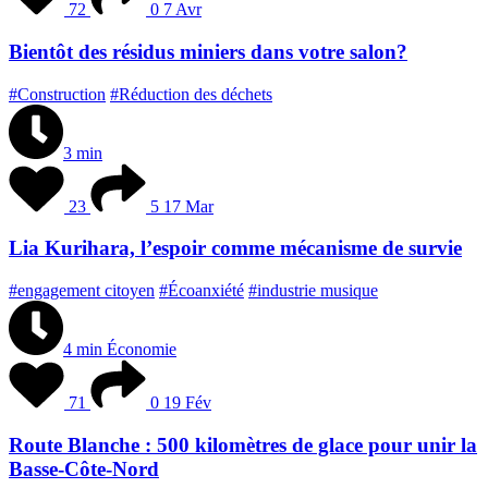
72
0
7 Avr
Bientôt des résidus miniers dans votre salon?
#Construction
#Réduction des déchets
3 min
23
5
17 Mar
Lia Kurihara, l’espoir comme mécanisme de survie
#engagement citoyen
#Écoanxiété
#industrie musique
4 min
Économie
71
0
19 Fév
Route Blanche : 500 kilomètres de glace pour unir la
Basse-Côte-Nord