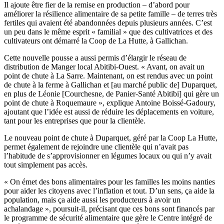
Il ajoute être fier de la remise en production – d’abord pour
améliorer la résilience alimentaire de sa petite famille – de terres très
fertiles qui avaient été abandonnées depuis plusieurs années. C’est
un peu dans le même esprit « familial » que des cultivatrices et des
cultivateurs ont démarré la Coop de La Hutte, à Gallichan.
Cette nouvelle pousse a aussi permis d’élargir le réseau de
distribution de Manger local Abitibi-Ouest. « Avant, on avait un
point de chute à La Sarre. Maintenant, on est rendus avec un point
de chute à la ferme à Gallichan et [au marché public de] Duparquet,
en plus de Léonie [Courchesne, de Panier-Santé Abitibi] qui gère un
point de chute à Roquemaure », explique Antoine Boissé-Gadoury,
ajoutant que l’idée est aussi de réduire les déplacements en voiture,
tant pour les entreprises que pour la clientèle.
Le nouveau point de chute à Duparquet, géré par la Coop La Hutte,
permet également de rejoindre une clientèle qui n’avait pas
l’habitude de s’approvisionner en légumes locaux ou qui n’y avait
tout simplement pas accès.
« On émet des bons alimentaires pour les familles les moins nanties
pour aider les citoyens avec l’inflation et tout. D’un sens, ça aide la
population, mais ça aide aussi les producteurs à avoir un
achalandage », poursuit-il, précisant que ces bons sont financés par
le programme de sécurité alimentaire que gère le Centre intégré de