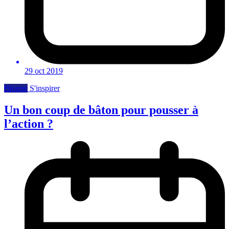
29 oct 2019
Blogue
S'inspirer
Un bon coup de bâton pour pousser à
l’action ?