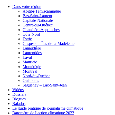
Dans votre région
Abitibi-Témiscamingue
Bas-Saint-Laurent
Capitale-Nationale
Centre-du-Québec
Chaudière-Appalaches
Côte-Nord
Estrie
Gaspésie – Îles-de-la-Madeleine
Lanaudière
Laurentides
Laval
Mauricie
Montérégie
Montréal
Nord-du-Québec
Outaouais
Saguenay – Lac-Saint-Jean
Vidéos
Dossiers
Blogues
Balados
Le guide pratique de journalisme climatique
Baromètre de l’action climatique 2023