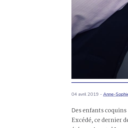
04 avril 2019 -
Anne-Sophi
Des enfants coquins aimaient bien amener leur chien faire ses besoins sur le terrain du voisin.
Excédé, ce dernier dé