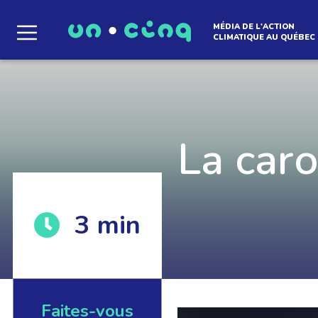
MÉDIA DE L'ACTION
CLIMATIQUE AU QUÉBEC
Le média qui d
l'atmosphère
La caro
3
min
Que des solutions concrètes et inspirantes. I
notre infolettre pour découvrir des initiative
qui créent le mouvement.
Faites-vous