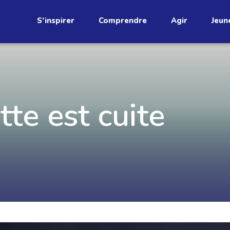
S’inspirer
Comprendre
Agir
Jeun
étend
tte est cuite
Découvrez
infolettre!
ci au Québec. Abonnez-vous à
s prometteuses et des gestes