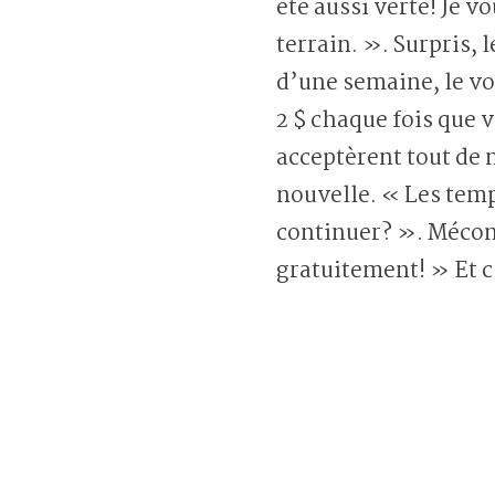
été aussi verte! Je v
terrain. ». Surpris, 
d’une semaine, le vo
2 $ chaque fois que 
acceptèrent tout de 
nouvelle. « Les temp
continuer? ». Mécont
gratuitement! » Et c