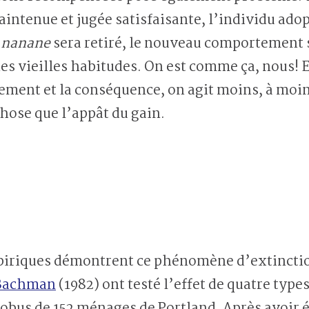
intenue et jugée satisfaisante, l’individu ad
e
nanane
sera retiré, le nouveau comportement s
es vieilles habitudes. On est comme ça, nous! 
ment et la conséquence, on agit moins, à moins
hose que l’appât du gain.
piriques démontrent ce phénomène d’extincti
 Bachman
(1982) ont testé l’effet de quatre types
bus de 152 ménages de Portland. Après avoir é