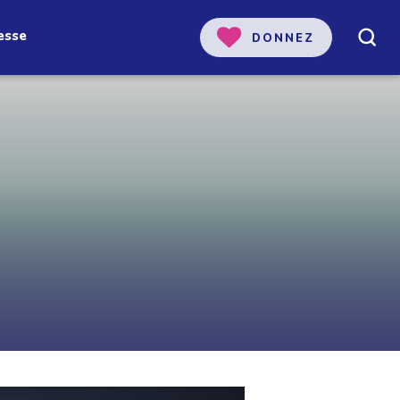
esse
DONNEZ
 notre