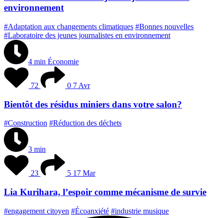
environnement
#Adaptation aux changements climatiques
#Bonnes nouvelles
#Laboratoire des jeunes journalistes en environnement
4 min
Économie
72
0
7 Avr
Bientôt des résidus miniers dans votre salon?
#Construction
#Réduction des déchets
3 min
23
5
17 Mar
Lia Kurihara, l’espoir comme mécanisme de survie
#engagement citoyen
#Écoanxiété
#industrie musique