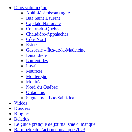
Dans votre région
Abitibi-Témiscamingue
Bas-Saint-Laurent
Capitale-Nationale
Centre-du-Québec
Chaudière-Appalaches
Côte-Nord
Estrie
Gaspésie – Îles-de-la-Madeleine
Lanaudière
Laurentides
Laval
Mauricie
Montérégie
Montréal
Nord-du-Québec
Outaouais
Saguenay – Lac-Saint-Jean
Vidéos
Dossiers
Blogues
Balados
Le guide pratique de journalisme climatique
Baromètre de l’action climatique 2023