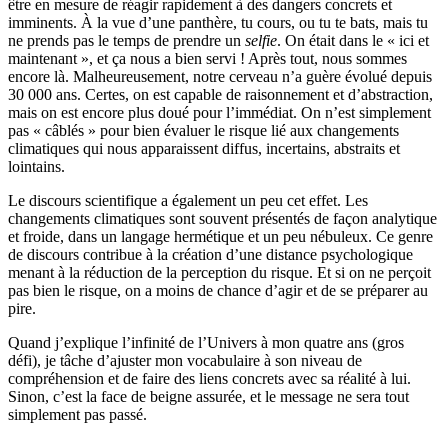
être en mesure de réagir rapidement à des dangers concrets et
imminents. À la vue d’une panthère, tu cours, ou tu te bats, mais tu
ne prends pas le temps de prendre un
selfie
. On était dans le « ici et
maintenant », et ça nous a bien servi ! Après tout, nous sommes
encore là. Malheureusement, notre cerveau n’a guère évolué depuis
30 000 ans. Certes, on est capable de raisonnement et d’abstraction,
mais on est encore plus doué pour l’immédiat. On n’est simplement
pas « câblés » pour bien évaluer le risque lié aux changements
climatiques qui nous apparaissent diffus, incertains, abstraits et
lointains.
Le discours scientifique a également un peu cet effet. Les
changements climatiques sont souvent présentés de façon analytique
et froide, dans un langage hermétique et un peu nébuleux. Ce genre
de discours contribue à la création d’une distance psychologique
menant à la réduction de la perception du risque. Et si on ne perçoit
pas bien le risque, on a moins de chance d’agir et de se préparer au
pire.
Quand j’explique l’infinité de l’Univers à mon quatre ans (gros
défi), je tâche d’ajuster mon vocabulaire à son niveau de
compréhension et de faire des liens concrets avec sa réalité à lui.
Sinon, c’est la face de beigne assurée, et le message ne sera tout
simplement pas passé.