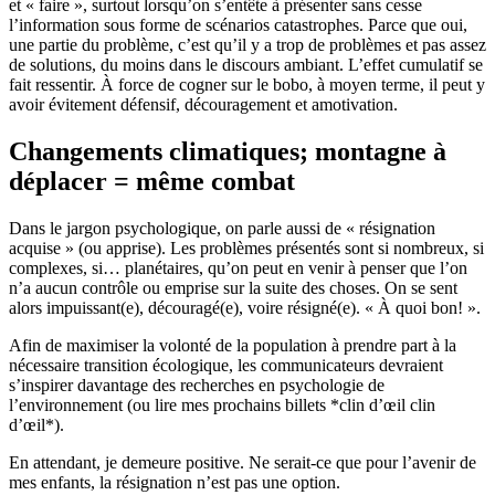
et « faire », surtout lorsqu’on s’entête à présenter sans cesse
l’information sous forme de scénarios catastrophes. Parce que oui,
une partie du problème, c’est qu’il y a trop de problèmes et pas assez
de solutions, du moins dans le discours ambiant.
L’effet cumulatif se
fait ressentir. À force de cogner sur le bobo, à moyen terme, il peut y
avoir évitement défensif, découragement et amotivation.
Changements climatiques; montagne à
déplacer = même combat
Dans le jargon psychologique,
on parle aussi de « résignation
acquise » (ou apprise).
Les problèmes présentés sont si nombreux, si
complexes, si… planétaires, qu’on peut en venir à penser que l’on
n’a aucun contrôle ou emprise sur la suite des choses. On se sent
alors impuissant(e), découragé(e), voire résigné(e). « À quoi bon! ».
Afin de maximiser la volonté de la population à prendre part à la
nécessaire transition écologique,
les communicateurs devraient
s’inspirer davantage des recherches en psychologie de
l’environnement
(ou lire mes prochains billets *clin d’œil clin
d’œil*).
En attendant, je demeure positive. Ne serait-ce que pour l’avenir de
mes enfants, la résignation n’est pas une option.