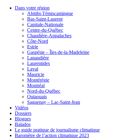
Dans votre région
Abitibi-Témiscamingue
Bas-Saint-Laurent
Capitale-Nationale
Centre-du-Québec
Chaudière-Appalaches
Côte-Nord
Estrie
Gaspésie – Îles-de-la-Madeleine
Lanaudière
Laurentides
Laval
Mauricie
Montérégie
Montréal
Nord-du-Québec
Outaouais
Saguenay – Lac-Saint-Jean
Vidéos
Dossiers
Blogues
Balados
Le guide pratique de journalisme climatique
Baromètre de l’action climatique 2023