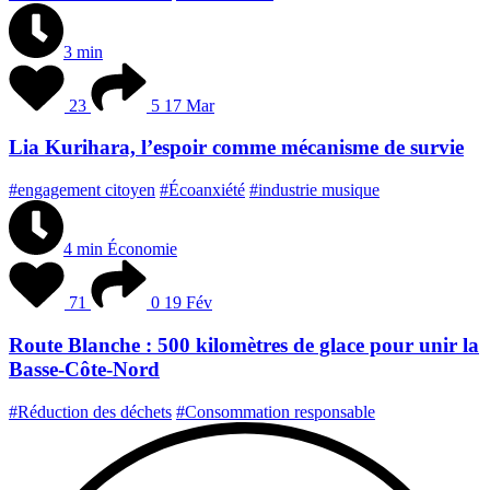
3 min
23
5
17 Mar
Lia Kurihara, l’espoir comme mécanisme de survie
#engagement citoyen
#Écoanxiété
#industrie musique
4 min
Économie
71
0
19 Fév
Route Blanche : 500 kilomètres de glace pour unir la
Basse-Côte-Nord
#Réduction des déchets
#Consommation responsable