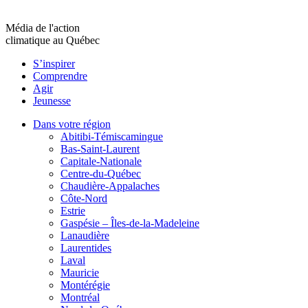
Média de l'action
climatique au Québec
S’inspirer
Comprendre
Agir
Jeunesse
Dans votre région
Abitibi-Témiscamingue
Bas-Saint-Laurent
Capitale-Nationale
Centre-du-Québec
Chaudière-Appalaches
Côte-Nord
Estrie
Gaspésie – Îles-de-la-Madeleine
Lanaudière
Laurentides
Laval
Mauricie
Montérégie
Montréal