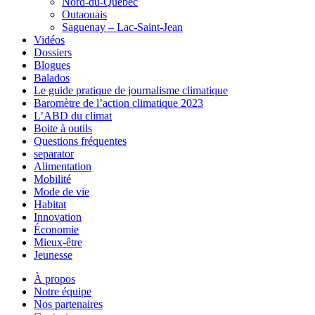
Nord-du-Québec
Outaouais
Saguenay – Lac-Saint-Jean
Vidéos
Dossiers
Blogues
Balados
Le guide pratique de journalisme climatique
Baromètre de l’action climatique 2023
L’ABD du climat
Boite à outils
Questions fréquentes
separator
Alimentation
Mobilité
Mode de vie
Habitat
Innovation
Économie
Mieux-être
Jeunesse
À propos
Notre équipe
Nos partenaires