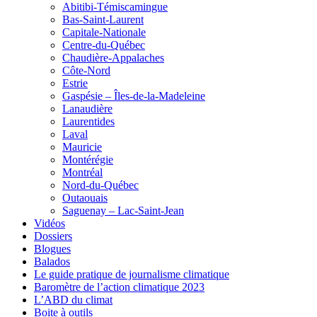
Abitibi-Témiscamingue
Bas-Saint-Laurent
Capitale-Nationale
Centre-du-Québec
Chaudière-Appalaches
Côte-Nord
Estrie
Gaspésie – Îles-de-la-Madeleine
Lanaudière
Laurentides
Laval
Mauricie
Montérégie
Montréal
Nord-du-Québec
Outaouais
Saguenay – Lac-Saint-Jean
Vidéos
Dossiers
Blogues
Balados
Le guide pratique de journalisme climatique
Baromètre de l’action climatique 2023
L’ABD du climat
Boite à outils