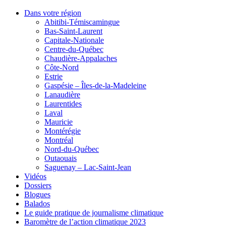
Dans votre région
Abitibi-Témiscamingue
Bas-Saint-Laurent
Capitale-Nationale
Centre-du-Québec
Chaudière-Appalaches
Côte-Nord
Estrie
Gaspésie – Îles-de-la-Madeleine
Lanaudière
Laurentides
Laval
Mauricie
Montérégie
Montréal
Nord-du-Québec
Outaouais
Saguenay – Lac-Saint-Jean
Vidéos
Dossiers
Blogues
Balados
Le guide pratique de journalisme climatique
Baromètre de l’action climatique 2023