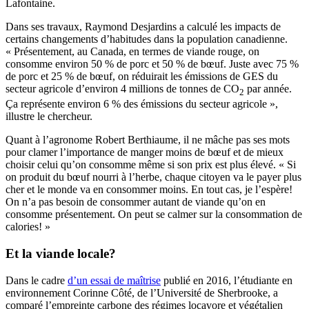
Lafontaine.
Dans ses travaux, Raymond Desjardins a calculé les impacts de
certains changements d’habitudes dans la population canadienne.
« Présentement, au Canada, en termes de viande rouge, on
consomme environ 50 % de porc et 50 % de bœuf. Juste avec 75 %
de porc et 25 % de bœuf, on réduirait les émissions de GES du
secteur agricole d’environ 4 millions de tonnes de CO
par année.
2
Ça représente environ 6 % des émissions du secteur agricole »,
illustre le chercheur.
Quant à l’agronome Robert Berthiaume, il ne mâche pas ses mots
pour clamer l’importance de manger moins de bœuf et de mieux
choisir celui qu’on consomme même si son prix est plus élevé. « Si
on produit du bœuf nourri à l’herbe, chaque citoyen va le payer plus
cher et le monde va en consommer moins. En tout cas, je l’espère!
On n’a pas besoin de consommer autant de viande qu’on en
consomme présentement. On peut se calmer sur la consommation de
calories! »
Et la viande locale?
Dans le cadre
d’un essai de maîtrise
publié en 2016, l’étudiante en
environnement Corinne Côté, de l’Université de Sherbrooke, a
comparé l’empreinte carbone des régimes locavore et végétalien