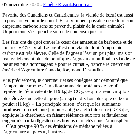
05 novembre 2020 -
Émélie Rivard-Boudreau
,
Favorite des Canadiens et Canadiennes, la viande de bœuf est aussi
la plus nocive pour le climat. Est-il vraiment possible de réduire son
empreinte carbone sans se priver du plaisir de la chair animale?
Unpointcinq s’est penché sur cette épineuse question.
Les faits ont de quoi crever le cœur des amateurs de barbecue et de
tartares. « C’est vrai. Le bœuf est une viande dont l’empreinte
carbone est très élevée. Celle de l’agneau l’est un peu plus, mais on
mange tellement plus de bœuf que d’agneau qu’au final la viande de
bœuf est plus dommageable pour le climat », tranche le chercheur
émérite d’Agriculture Canada, Raymond Desjardins.
Plus précisément, le chercheur et ses collègues ont démontré que
l’empreinte carbone d’un kilogramme de protéines de bœuf
représente l’équivalent de 119 kg de CO
, ce qui la rend cinq fois
2
plus élevée que celle du porc (25 kg) et dix fois plus que celle du
poulet (11 kg). « La principale raison, c’est que les ruminants
produisent du méthane [un puissant gaz à effet de serre (GES)] »,
explique le chercheur, en faisant référence aux rots et flatulences
engendrés par la digestion des bovins et rejetés dans l’atmosphère.
« C’est presque 90 % des émissions de méthane reliées à
l’agriculture au pays », illustre-t-il.