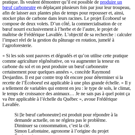
pratique. Ils veulent démontrer qu’il est possible de
produire un
bœuf carboneutre
en déplaçant plusieurs fois par jour leur troupeau,
afin de laisser aux plantes plus de temps pour repousser et, ainsi,
stocker plus de carbone dans leurs racines. Le projet Écoboeuf se
compose de deux volets. D’un côté, la commercialisation de ce
bœuf nourri exclusivement à l’herbe et de l’autre, le projet de
maîtrise de Frédérique Lavallée. L’objectif de sa recherche : calculer
l’impact réel de la gestion du pâturage en rotation, jumelé à
l’agroforesterie.
« Si les sols sont pauvres et dégradés et qu’on utilise cette pratique
comme agriculture régénérative, on va augmenter la teneur en
carbone du sol et on peut produire un bœuf carboneutre
certainement pour quelques années », concède Raymond
Desjardins. Il est par contre trop tôt encore pour déterminer si la
recette de l’Écoboeuf est applicable à une plus grande échelle. « Il y
a tellement de variables qui entrent en jeu : le type de sols, le climat,
le temps de croissance des animaux… Je ne sais pas à quel point ça
va être applicable à l’échelle du Québec », avoue Frédérique
Lavallée.
Si [le bœuf carboneutre] est produit pour répondre à la
demande actuelle, on ne réglera pas le problème.
Diminuer sa consommation, c’est la clé.
Simon Lafontaine, agronome à l’origine du projet