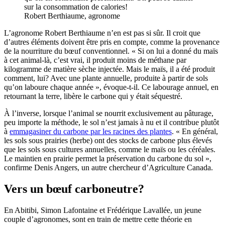
sur la consommation de calories!
Robert Berthiaume, agronome
L’agronome Robert Berthiaume n’en est pas si sûr. Il croit que
d’autres éléments doivent être pris en compte, comme la provenance
de la nourriture du bœuf conventionnel. « Si on lui a donné du maïs
à cet animal-là, c’est vrai, il produit moins de méthane par
kilogramme de matière sèche injectée. Mais le maïs, il a été produit
comment, lui? Avec une plante annuelle, produite à partir de sols
qu’on laboure chaque année », évoque-t-il. Ce labourage annuel, en
retournant la terre, libère le carbone qui y était séquestré.
À l’inverse, lorsque l’animal se nourrit exclusivement au pâturage,
peu importe la méthode, le sol n’est jamais à nu et il contribue plutôt
à
emmagasiner du carbone par les racines des plantes
. « En général,
les sols sous prairies (herbe) ont des stocks de carbone plus élevés
que les sols sous cultures annuelles, comme le maïs ou les céréales.
Le maintien en prairie permet la préservation du carbone du sol »,
confirme Denis Angers, un autre chercheur d’Agriculture Canada.
Vers un bœuf carboneutre?
En Abitibi, Simon Lafontaine et Frédérique Lavallée, un jeune
couple d’agronomes, sont en train de mettre cette théorie en