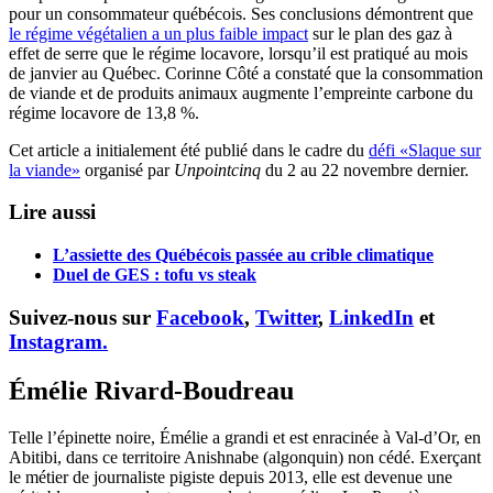
pour un consommateur québécois. Ses conclusions démontrent que
le régime végétalien a un plus faible impact
sur le plan des gaz à
effet de serre que le régime locavore, lorsqu’il est pratiqué au mois
de janvier au Québec. Corinne Côté a constaté que la consommation
de viande et de produits animaux augmente l’empreinte carbone du
régime locavore de 13,8 %.
Cet article a initialement été publié dans le cadre du
défi «Slaque sur
la viande»
organisé par
Unpointcinq
du 2 au 22 novembre dernier.
Lire aussi
L’assiette des Québécois passée au crible climatique
Duel de GES : tofu vs steak
Suivez-nous sur
Facebook
,
Twitter
,
LinkedIn
et
Instagram.
Émélie Rivard-Boudreau
Telle l’épinette noire, Émélie a grandi et est enracinée à Val-d’Or, en
Abitibi, dans ce territoire Anishnabe (algonquin) non cédé. Exerçant
le métier de journaliste pigiste depuis 2013, elle est devenue une