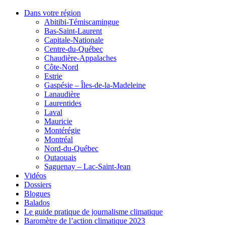
Dans votre région
Abitibi-Témiscamingue
Bas-Saint-Laurent
Capitale-Nationale
Centre-du-Québec
Chaudière-Appalaches
Côte-Nord
Estrie
Gaspésie – Îles-de-la-Madeleine
Lanaudière
Laurentides
Laval
Mauricie
Montérégie
Montréal
Nord-du-Québec
Outaouais
Saguenay – Lac-Saint-Jean
Vidéos
Dossiers
Blogues
Balados
Le guide pratique de journalisme climatique
Baromètre de l’action climatique 2023