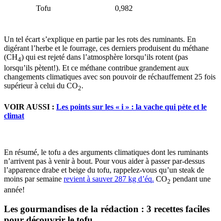
Tofu
0,982
Un tel écart s’explique en partie par les rots des ruminants. En
digérant l’herbe et le fourrage, ces derniers produisent du méthane
(CH
) qui est rejeté dans l’atmosphère lorsqu’ils rotent (pas
4
lorsqu’ils pètent!). Et ce méthane contribue grandement aux
changements climatiques avec son pouvoir de réchauffement 25 fois
supérieur à celui du CO
.
2
VOIR AUSSI :
Les points sur les « i » : la vache qui pète et le
climat
En résumé, le tofu a des arguments climatiques dont les ruminants
n’arrivent pas à venir à bout. Pour vous aider à passer par-dessus
l’apparence drabe et beige du tofu, rappelez-vous qu’un steak de
moins par semaine
revient à sauver 287 kg d’éq.
CO
pendant une
2
année!
Les gourmandises de la rédaction : 3 recettes faciles
pour découvrir le tofu