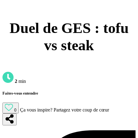
Duel de GES : tofu
vs steak
2
min
Faites-vous entendre
Ça vous inspire?
Partagez votre coup de cœur
0