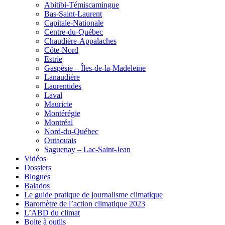
Abitibi-Témiscamingue
Bas-Saint-Laurent
Capitale-Nationale
Centre-du-Québec
Chaudière-Appalaches
Côte-Nord
Estrie
Gaspésie – Îles-de-la-Madeleine
Lanaudière
Laurentides
Laval
Mauricie
Montérégie
Montréal
Nord-du-Québec
Outaouais
Saguenay – Lac-Saint-Jean
Vidéos
Dossiers
Blogues
Balados
Le guide pratique de journalisme climatique
Baromètre de l’action climatique 2023
L’ABD du climat
Boite à outils