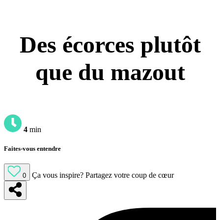
Des écorces plutôt
que du mazout
4
min
Faites-vous entendre
Ça vous inspire?
Partagez votre coup de cœur
0