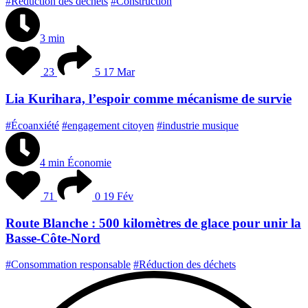
#Réduction des déchets
#Construction
3 min
23
5
17 Mar
Lia Kurihara, l’espoir comme mécanisme de survie
#Écoanxiété
#engagement citoyen
#industrie musique
4 min
Économie
71
0
19 Fév
Route Blanche : 500 kilomètres de glace pour unir la
Basse-Côte-Nord
#Consommation responsable
#Réduction des déchets