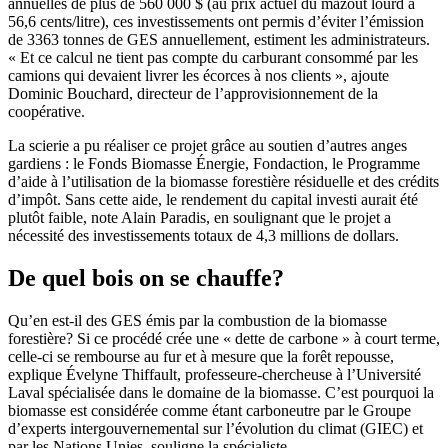
annuelles de plus de 560 000 $ (au prix actuel du mazout lourd à
56,6 cents/litre), ces investissements ont permis d’éviter l’émission
de 3363 tonnes de GES annuellement, estiment les administrateurs.
« Et ce calcul ne tient pas compte du carburant consommé par les
camions qui devaient livrer les écorces à nos clients », ajoute
Dominic Bouchard, directeur de l’approvisionnement de la
coopérative.
La scierie a pu réaliser ce projet grâce au soutien d’autres anges
gardiens : le Fonds Biomasse Énergie, Fondaction, le Programme
d’aide à l’utilisation de la biomasse forestière résiduelle et des crédits
d’impôt. Sans cette aide, le rendement du capital investi aurait été
plutôt faible, note Alain Paradis, en soulignant que le projet a
nécessité des investissements totaux de 4,3 millions de dollars.
De quel bois on se chauffe?
Qu’en est-il des GES émis par la combustion de la biomasse
forestière? Si ce procédé crée une « dette de carbone » à court terme,
celle-ci se rembourse au fur et à mesure que la forêt repousse,
explique Évelyne Thiffault, professeure-chercheuse à l’Université
Laval spécialisée dans le domaine de la biomasse. C’est pourquoi la
biomasse est considérée comme étant carboneutre par le Groupe
d’experts intergouvernemental sur l’évolution du climat (GIEC) et
par les Nations Unies, souligne la spécialiste.