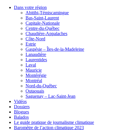
Dans votre région
Abitibi-Témiscamingue
Bas-Saint-Laurent
Capitale-Nationale
Centre-du-Québec
Chaudière-Appalaches
Côte-Nord
Estrie
Gaspésie – Îles-de-la-Madeleine
Lanaudière
Laurentides
Laval
Mauricie
Montérégie
Montréal
Nord-du-Québec
Outaouais
Saguenay – Lac-Saint-Jean
Vidéos
Dossiers
Blogues
Balados
Le guide pratique de journalisme climatique
Baromètre de l’action climatique 2023