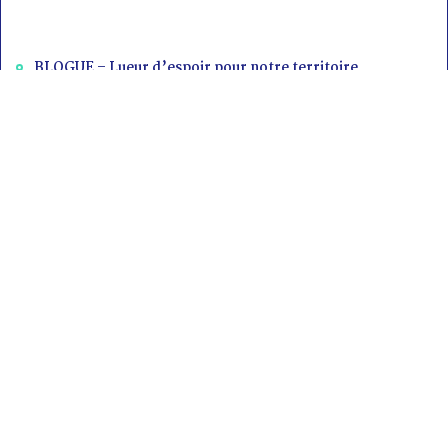
BLOGUE – Lueur d’espoir pour notre territoire
Suivez-nous sur
Facebook
,
Twitter
,
LinkedIn
et
Instagram.