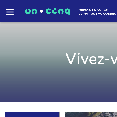
MÉDIA DE L'ACTION
CLIMATIQUE AU QUÉBEC
Le média qui d
l'atmosphère
Vivez-
Que des solutions concrètes et inspirantes. I
notre infolettre pour découvrir des initiative
qui créent le mouvement.