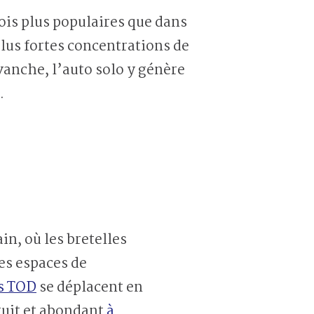
fois plus populaires que dans
plus fortes concentrations de
evanche, l’auto solo y génère
.
n, où les bretelles
es espaces de
es TOD
se déplacent en
atuit et abondant
à