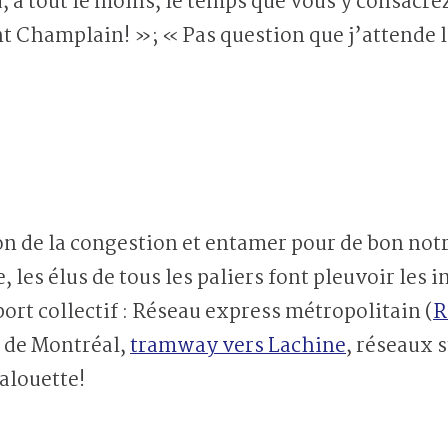
 à tout le moins, le temps que vous y consacrez
nt Champlain! »; « Pas question que j’attende l
n de la congestion et entamer pour de bon notr
, les élus de tous les paliers font pleuvoir le
ort collectif : Réseau express métropolitain (
R
o de Montréal,
tramway vers Lachine
, réseaux 
 alouette!