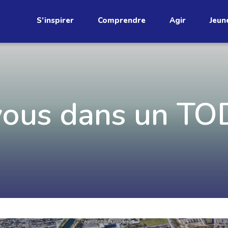
S’inspirer
Comprendre
Agir
Jeun
étend
vous dans un TO
Découvrez
infolettre!
ci au Québec. Abonnez-vous à
s prometteuses et des gestes