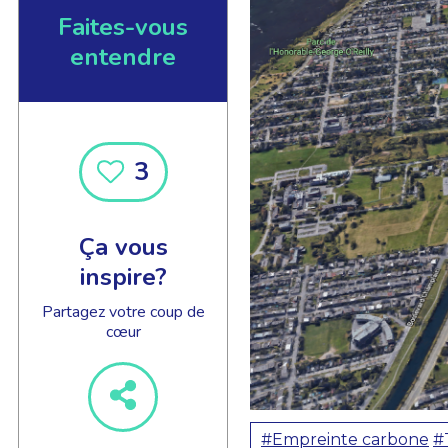
Faites-vous
entendre
EN SAVOIR +
3
Ça vous
inspire?
Partagez votre coup de
cœur
#Empreinte carbone
#