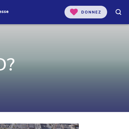
esse
DONNEZ
D?
 notre