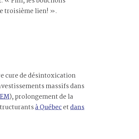
. « Fini, les bouchons
e troisième lien! ».
e cure de désintoxication
s investissements massifs dans
EM
), prolongement de la
structurants
à Québec
et
dans