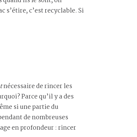
 quand ils le sont, on
c s’étire, c’est recyclable. Si
nt
nécessaire de rincer les
rquoi? Parce qu’il y a des
même si une partie du
l pendant de nombreuses
yage en profondeur : rincer