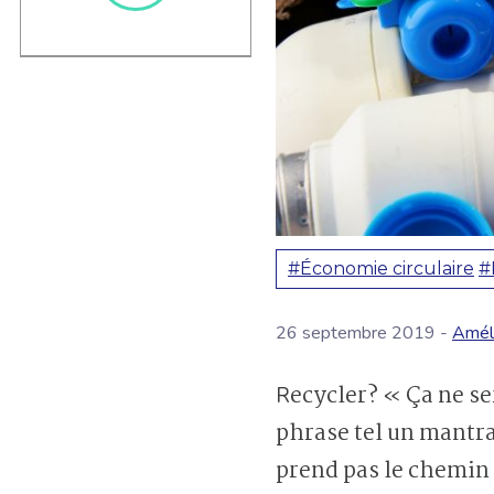
#Économie circulaire
#
26 septembre 2019 -
Amél
Recycler? « Ça ne sert à rien : tout finit aux poubelles de toute manière. » En répétant cette
phrase tel un mantra,
prend pas le chemin 