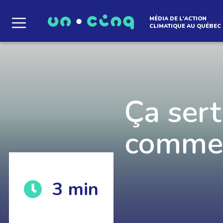
MÉDIA DE L'ACTION
CLIMATIQUE AU QUÉBEC
Le média qui d
l'atmosphère
Ça sert
commen
Que des solutions concrètes et inspirantes. I
3
min
notre infolettre pour découvrir des initiative
qui créent le mouvement.