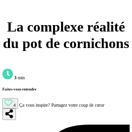
La complexe réalité
du pot de cornichons
3
min
Faites-vous entendre
Ça vous inspire?
Partagez votre coup de cœur
4