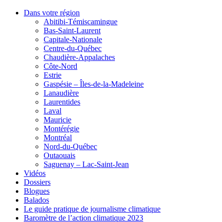
Dans votre région
Abitibi-Témiscamingue
Bas-Saint-Laurent
Capitale-Nationale
Centre-du-Québec
Chaudière-Appalaches
Côte-Nord
Estrie
Gaspésie – Îles-de-la-Madeleine
Lanaudière
Laurentides
Laval
Mauricie
Montérégie
Montréal
Nord-du-Québec
Outaouais
Saguenay – Lac-Saint-Jean
Vidéos
Dossiers
Blogues
Balados
Le guide pratique de journalisme climatique
Baromètre de l’action climatique 2023