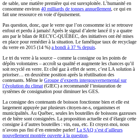
de sable, une matière première qui est surexploitée. L’humanité en
consomme environ
40 milliards de tonnes annuellement
, ce qui en
fait une ressource en voie d’épuisement.
Pas question, donc, que le verre que l’on consomme ici se retrouve
enfoui et perdu à jamais! Après le signal d’alerte lancé il y a quatre
ans par le bilan de RECYC-QUÉBEC, des initiatives ont été mises
en place pour remédier à la situation. Le famélique taux de recyclage
du verre en 2015 (14 %)
a bondi à 37 % depuis
.
Le tri du verre à la source – comme la consigne ou les points de
dépôts volontaires – accroît sa qualité et augmente les chances qu’il
soit recyclé en verre. Et côté gaz à effet de serre, c’est LA solution à
prioriser… en deuxième position après la réutilisation des
contenants. Même le
Groupe d’experts intergouvernemental sur
l’évolution du climat
(GIEC)
a recommandé l’instauration de
systèmes de consignation pour diminuer les GES.
La consigne des contenants de boisson fonctionne bien et elle est
largement appuyée par plusieurs citoyen-ne-s, organismes et
municipalités. Au Québec, seules les bouteilles de boissons gazeuses
et de bière sont consignées. La proposition actuelle est d’élargir cette
consigne à d’autres bouteilles : vin, eau, etc. Et croyez-moi, nous
n’avons pas fini d’en entendre parler!
La SAQ s’est d’ailleurs
nouvellement montrée ouverte à la question
.