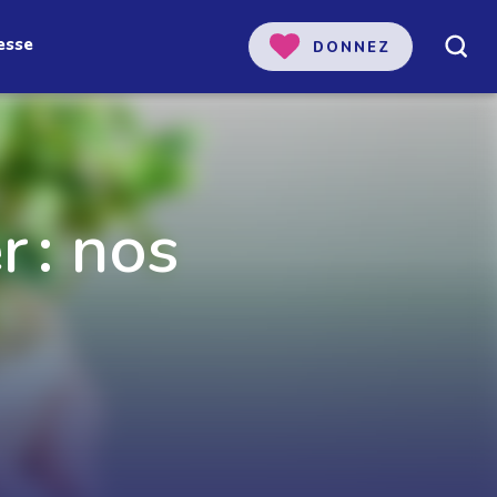
esse
DONNEZ
r : nos
 notre