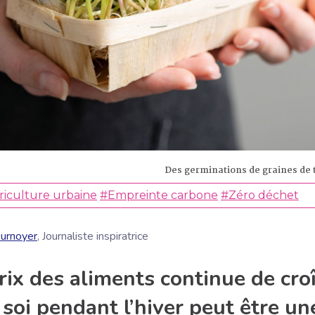
Des germinations de graines de 
riculture urbaine
#Empreinte carbone
#Zéro déchet
urnoyer
, Journaliste inspiratrice
rix des aliments continue de croî
soi pendant l’hiver peut être un