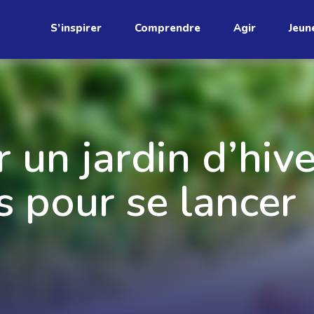
S’inspirer
Comprendre
Agir
Jeun
étend
r un jardin d’hive
s pour se lancer
Découvrez
infolettre!
ci au Québec. Abonnez-vous à
s prometteuses et des gestes