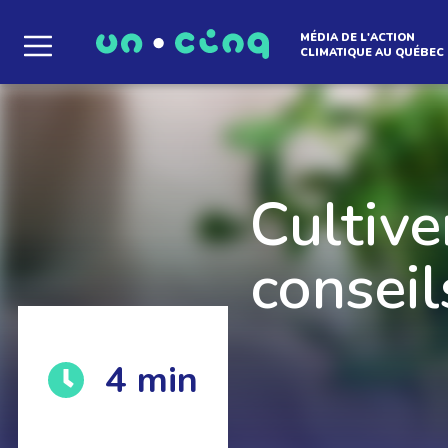
MÉDIA DE L'ACTION
CLIMATIQUE AU QUÉBEC
Le média qui d
l'atmosphère
Cultive
conseil
Que des solutions concrètes et inspirantes. I
4
min
notre infolettre pour découvrir des initiative
qui créent le mouvement.