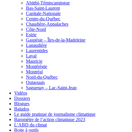
Abitibi-Témiscamingue
Bas-Saint-Laurent
Capitale-Nationale
Centre-du-Québec
Chaudière-Appalaches
Côte-Nord
Estrie
Gaspésie – Îles-de-la-Madeleine
Lanaudière
Laurentides
Laval
Mauricie
Montérégie
Montréal
Nord-du-Québec
Outaouais
Saguenay – Lac-Saint-Jean
Vidéos
Dossiers
Blogues
Balados
Le guide pratique de journalisme climatique
Baromètre de l’action climatique 2023
L’ABD du climat
Boite à outils